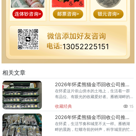
13052225151
相关文章
2026年怀柔熊猫金币回收公司推荐 怀柔回收熊猫金币渠道
在怀柔这片依山傍水的土地上，生活着一群
有品位、有眼光的收藏爱好者。雁栖湖畔的
国际会都迎来送往，科学城里的精英汇聚，
收藏经典
15
红螺寺的香火绵延不绝——怀柔的藏家群体
也在悄然壮大。熊猫金币，作为
2026年怀柔熊猫金币回收公司推荐 怀柔哪里回收熊猫金币
在怀柔，生活节奏和城里不太一样。雁栖湖
畔的晨跑，红螺寺前的钟声，科学城里的忙
碌——怀柔人懂得享受生活，也懂得收藏价