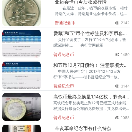
亚运会卡币今后收藏行情
在最近一些年，钱币的收藏市场，相对
特别的火爆，特别是亚运会卡币价格，也随
着很多收藏者对于奥运会金币的看好，认为
普通纪念币
2142
通过收藏，就能有很大的增值利润空间。
爱藏“和五”币个性标签及和字币套装，抢先亮相！
央行又调皮了，发行了“和五”纪念币，暂
缓深潜钞..... 央行官网截图
普通纪念币
1480
和五币12月7日预约！ 注意事项大汇总
中国人民银行定于2017年12月13日发
行“和”字书法——楷书普通纪念币一枚。
普通纪念币
3144
高铁币最终兑换量1.14亿枚，剩余4700多万枚未兑换
高铁纪念币兑换截止到12号已经正式结束啦!
根据央行最新公布的兑换数据，共兑换出去
约1.14亿枚，兑换进度为70.7%。
普通纪念币
1088
辛亥革命纪念币有什么特点