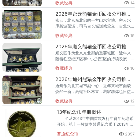
收藏经典
14
值。熊猫金币作为兼具投资与收藏属性的热
门品种，在怀柔的藏家圈子里一
2026年密云熊猫金币回收公司推荐 密云回收熊猫金币正规渠道
密云，北京东北部的一方山水宝地。密云水
库碧波荡漾，司马台长城巍峨耸立，古北水
镇的灯火与星空交相辉映。在这片生态宜居
收藏经典
19
的土地上，越来越多的人开始关注钱币收
藏，熊猫金币凭借其国家法定货币
2026年顺义熊猫金币回收公司推荐 顺义回收熊猫金币渠道
顺义区作为北京东北部的重要城区，近年来
随着临空经济区和中央别墅区的持续发展，
高端居住群体不断扩大，熊猫金币的藏家数
收藏经典
10
量也在稳步增长。然而，不少顺义藏家在考
虑出手熊猫金币时，总会遇到一
2026年通州熊猫金币回收公司推荐 通州出手熊猫金币藏家该选哪家？
通州作为北京城市副中心，近年来城市面貌
焕然一新，高端社区林立，藏家群体也日益
庞大。走在通州的大街小巷，从万达广场到
收藏经典
12
爱琴海购物公园，从行政办公区到运河商务
区，关注钱币收藏的人越来越多
13年纪念币年册概述
至从2013年中国首次发行生肖年纪念币
开始，第十一枚贺岁普通纪念币于2013年1
月9日发行。首次发行的羊年生肖币，其次
普通纪念币
2357
是随着生肖年下来的其他纪念币，无一例外