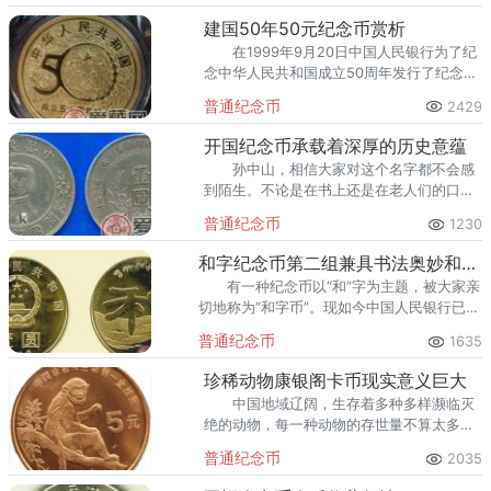
都成了广大人民
建国50年50元纪念币赏析
在1999年9月20日中国人民银行为了纪
念中华人民共和国成立50周年发行了纪念钞
一套。此枚纪念币面值50元和中华人民共和
普通纪念币
2429
国成立50周年相呼应，表达了对建国50周年
的祝贺。
开国纪念币承载着深厚的历史意蕴
孙中山，相信大家对这个名字都不会感
到陌生。不论是在书上还是在老人们的口中
都会听到这一个英雄的名字，他是应该被历
普通纪念币
1230
史铭记的一个伟人。
和字纪念币第二组兼具书法奥妙和收藏价值
有一种纪念币以“和”字为主题，被大家亲
切地称为“和字币”。现如今中国人民银行已经
发行了四组和字币，每一组使用的书法艺术
普通纪念币
1635
都不同。
珍稀动物康银阁卡币现实意义巨大
中国地域辽阔，生存着多种多样濒临灭
绝的动物，每一种动物的存世量不算太多，
却是十分珍贵。以珍稀动物为主题，中国人
普通纪念币
2035
民银行发行了珍稀动物康银阁卡币。正面图
案是国名、国徽以及发行年号。