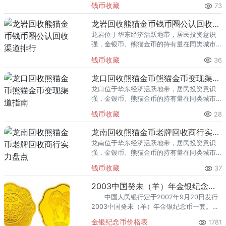
钱币收藏
73
熊猫金币的需求就明显升温，但鱼龙混杂的
回收渠道里，能精准识别版别溢
龙岩回收熊猫金币钱币圈公认回收渠道排行
龙岩位于华东经济活跃地带，居民投资意识
强，金银币、熊猫金币的持有量在同类城市
里位居前列。每逢金价高位，龙岩藏友变现
钱币收藏
36
熊猫金币的需求就明显升温，但鱼龙混杂的
回收渠道里，能精准识别版别溢
龙口回收熊猫金币熊猫金币变现渠道指南
龙口位于华东经济活跃地带，居民投资意识
强，金银币、熊猫金币的持有量在同类城市
里位居前列。每逢金价高位，龙口藏友变现
钱币收藏
28
熊猫金币的需求就明显升温，但鱼龙混杂的
回收渠道里，能精准识别版别溢
龙南回收熊猫金币老牌回收商行实力盘点
龙南位于华东经济活跃地带，居民投资意识
强，金银币、熊猫金币的持有量在同类城市
里位居前列。每逢金价高位，龙南藏友变现
钱币收藏
37
熊猫金币的需求就明显升温，但鱼龙混杂的
回收渠道里，能精准识别版别溢
2003中国癸未（羊）年金银纪念币1公斤梅花形金质纪念币
中国人民银行定于2002年9月20日发行
2003中国癸未（羊）年金银纪念币一套。该
套纪念币共12枚，其中金币6枚，银币6枚，
金银纪念币价格表
1781
均为中华人民共和国法定货币。