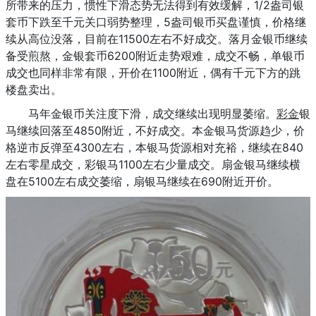
所带来的压力，惯性下滑态势无法得到有效缓解，1/2盎司银
套币下跌至千元关口弱势整理，5盎司银币买盘谨慎，价格继
续从高位没落，目前在11500左右不好成交。落月金银币继续
备受煎熬，金银套币6200附近走势艰难，成交不畅，单银币
成交也同样非常有限，开价在1100附近，偶有千元下方的跳
楼盘卖出。
马年金银币关注度下滑，成交继续出现明显萎缩。
彩金
银
马继续回落至4850附近，不好成交。本金银马货源趋少，价
格逆市反弹至4300左右，本银马货源相对充裕，继续在840
左右零星成交，彩银马1100左右少量成交。扇金银马继续横
盘在5100左右成交萎缩，扇银马继续在690附近开价。