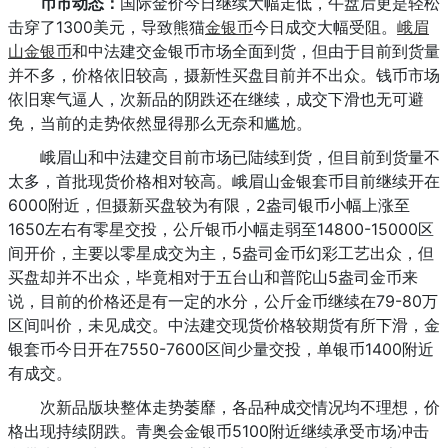
币市动态：
国际金价今日继续大幅走低，午盘后更是轻松
击穿了1300美元，导致熊猫
金银币
今日成交大幅受阻。
峨眉
山金银币
和中法建交金银币市场全面到货，但由于目前到货量
并不多，价格依旧较高，摄新性买盘目前并不出众。钱币市场
依旧寒气逼人，次新品的阴跌还在继续，成交下滑也无可避
免，当前的走势依然显得那么无奈和尴尬。
峨眉山和中法建交目前市场已陆续到货，但目前到货量不
太多，首批现货价格相对较高。峨眉山金银套币目前继续开在
6000附近，但摄新买盘较为有限，2盎司银币小幅上涨至
1650左右有零星交投，公斤银币小幅走弱至14800-15000区
间开价，主要以零星成交为主，5盎司金币幻彩工艺出众，但
买盘却并不出众，毕竟相对于五台山和普陀山5盎司金币来
说，目前的价格还是有一定的水分，公斤金币继续在79-80万
区间叫价，未见成交。中法建交现货价格较期货有所下滑，金
银套币今日开在7550-7600区间少量交投，单银币1400附近
有成交。
次新品版块整体走势萎靡，各品种成交情况均不理想，价
格出现持续阴跌。青奥会金银币5100附近继续承受市场冲击