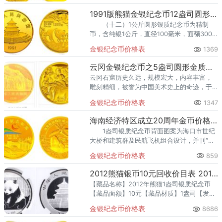
1991版熊猫金银纪念币12盎司圆形金质纪念币
（十二）1公斤圆形银质纪念币为精制
币，含纯银1公斤，直径100毫米，面额300
元，成色99.9%，最大发行量20000枚。
金银纪念币价格表
1369
云冈金银纪念币之5盎司圆形金质纪念币
云冈石窟历史久远，规模宏大，内容丰富，
雕刻精细，被誉为中国美术史上的奇迹，于
2001年12月入选《世界遗产名录》。
金银纪念币价格表
1347
海南经济特区成立20周年金币价格解说
1盎司银质纪念币背面图案为海口市世纪
大桥和建筑群及民航飞机组合设计，并刊“海
南经济特区成立20周年”中文字样及面额。
金银纪念币价格表
859
2012熊猫银币10元回收价目表 2012熊猫银币10元市面价值
【藏品名称】2012年熊猫1盎司银质纪念币
【藏品面额】10元【藏品材质】1盎司【发行
时间】2011年11月30日【铸造单位】深圳国
金银纪念币价格表
8686
宝造币有限公司、上海造币厂、沈阳造币厂
铸造【经销单