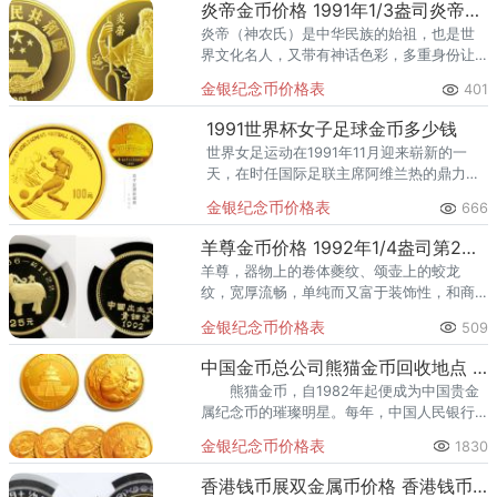
炎帝金币价格 1991年1/3盎司炎帝金币回收价格
炎帝（神农氏）是中华民族的始祖，也是世
界文化名人，又带有神话色彩，多重身份让
他在众多中国杰出历史人物中独树一帜。炎
金银纪念币价格表
401
帝金币为中国人民银行于1991年发行的世界
文化名人金银纪念币系列第
1991世界杯女子足球金币多少钱
世界女足运动在1991年11月迎来崭新的一
天，在时任国际足联主席阿维兰热的鼎力倡
导下，第一届女足世界杯诞生了。中华人民
金银纪念币价格表
666
共和国广州市承办了该项赛事，有众多热情
的观众亲临赛场为女足加油
羊尊金币价格 1992年1/4盎司第2组羊尊金币最新价格
羊尊，器物上的卷体夔纹、颂壶上的蛟龙
纹，宽厚流畅，单纯而又富于装饰性，和商
代的直线为主的纹饰具有不同的审美效果。
金银纪念币价格表
509
1992年发行中国出土文物（青铜器）纪念币
（第2组）金币，羊尊金币1
中国金币总公司熊猫金币回收地点 熊猫金币价格表
熊猫金币，自1982年起便成为中国贵金
属纪念币的璀璨明星。每年，中国人民银行
都会发行一套以憨态可掬的大熊猫为主题的
金银纪念币价格表
1830
熊猫金币，这些金币不仅承载着深厚的文化
底蕴，更因其独特的投资价
香港钱币展双金属币价格 香港钱币展双金属币值多少钱