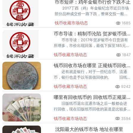
币市短评：鸡年金银币行价下跌不止
2017丁酉（鸡）年金银纪念币近日市场
部分品种成交价一路下跌，整体交投一般。
长征80周年金银币报价在5650，单银则在
钱币收藏市场动态
1685
750附近，买盘交投一般。
币市导读：精制币沦陷 贺岁银币强势盘整
币市导读：2017年贺岁银币今日货源有
所增多，市价出现回落，最低下探至185元处
成交，依然是市场中不折不扣的头号热门。
钱币收藏市场动态
1847
钱币回收市场在哪里 正规钱币回收市场
还有就是银行，对于一些纪念币、流通
币，银行也是予以等面值回收的。 旧纸
币品相低于5成以下，很少会有人收购这种品
钱币收藏市场动态
9242
相旧钱币。
哪里有回收纸币的 回收纸币正规渠道
旧版纸币退出流通市场之后一般都会进
行回收，现在旧版纸币回收的渠道是比较多
的，而且不同的回收渠道，回收价格是不一
钱币收藏市场动态
3594
样的。 旧纸币品相低于5成以下，很少会
有人收购这种品相旧钱币。
沈阳最大的钱币市场 地址在哪里