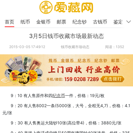
首页
纸币
金银币
邮票
纪念钞
古钱币
鉴定
3月5日钱币收藏市场最新动态
2015-03-05 17:49:12
钱币收藏市场动态
阅读：1352
9：10 有人售原件和四
纪念币
一件，价格：19元/枚
9：20 有人售8002一条(5000张，大号，全程无4,7)，价格：4.1
元/张
9：30 有人售奥运大陆钞10张(高位带4)，价格：3880元/张
9：40 市场上电话成交绝品50周年建国钞40张连号，价格：335