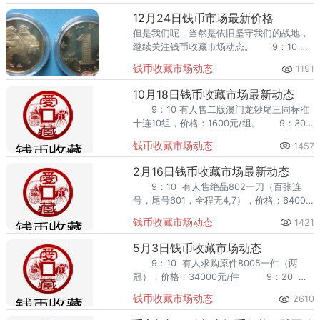
回收渠道里，能精准识别版别溢
12月24日钱币市场最新价格
但是我们呢，当然是依旧坚守我们的战地，
继续关注钱币收藏市场动态。 9：10 有
人售三版贰分币贰角一包，价格：21万元/包
钱币收藏市场动态
1191
10月18日钱币收藏市场最新动态
9：10 有人售二版澳门龙钞尾三同标准
十连10组，价格：1600元/组。 9：30
市场上电话成交绝品三版蓝三冠壹角一捆，
钱币收藏市场动态
1457
价格：30500元/捆。 9：40 有人售三
版壹分币一包，价格：4000元/包
2月16日钱币收藏市场最新动态
9：10 有人售绝品802一刀（百张连
号，尾号601，全程无4,7），价格：6400
元/刀 9：20 有人售原件抗战纪念币一
钱币收藏市场动态
1421
件（带号）
5月3日钱币收藏市场动态
9：10 有人求购原件8005一件（两
冠），价格：34000元/件 9：20 有
人求购原件8001一件（两冠），
钱币收藏市场动态
2610