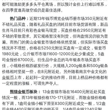
都可能激励更多多头平仓离场，所以预计金价上行难以维系，
在四季度逢高做空或仍是最佳选择。
热门品种：
近期13年钱币博览会钱币册市场350元附近有
不错礼品买盘，随着礼品买盘的消耗目前市场货源有限，新品
生肖马目前只有彩色金银马现货，买盘价格在2950元附近有
不错的零散需求。其它规格暂没有到货，但询盘情况仍较为普
遍。而热门的黄山金银套市场价格依然坚挺，但实际市场买盘
情况并不理想，价格在5250元附近买盘有一定成交，银套币
1980元处，公斤银币市场11600-12000元处少量成交，5盎
司金报价87000元。衍生品中金总的马年银条市场买盘不
佳，小规格价格跌破发行价，大规格入200g银条和500g银条
价格相对坚挺一些，在8元附近处。另外随着南京中金文化的
金银币
上市，起起到一定的推动作用，目前上榜品种价格都有
一定程度的涨幅，可谓先声夺人。
熊猫金银币
板块：
13金套猫市场在16400元附近处买盘
情况一般，而13年银猫价格170-171元附近，而散金猫价格略
有下调，1盎司金猫小幅下滑至8300元附近成交一般，1/2盎
司金猫4400元附近接盘动能不足，1/4盎司金猫2240元附