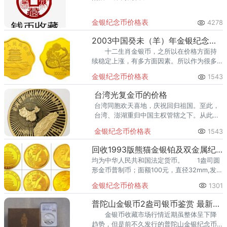
金银纪念币价格表
4278
2003中国癸未（羊）年金银纪念币5盎司长方形金质纪念币
十二生肖金银币，之所以在价格方面持
续稳定上涨，有多方面因素。所以作为很多
收藏者，认为收藏十二生肖金银币，一定能
金银纪念币价格表
1543
通过收藏，带来更大的价值，作为很多收藏
者，特别看好增值的力度。
台湾光复金币的价格
台湾同胞欢天喜地，庆祝回归祖国。至此，
台湾、澎湖重归中国主权管辖之下。从此，
10月25日被正式确定为“台湾光复节”。
金银纪念币价格表
1543
回收1993版熊猫金银铂及双金属纪念币
均为中华人民共和国法定货币。 1盎司圆
形金币普制币；面额100元，直径32mm,发行
量为15000枚。
金银纪念币价格表
1301
普陀山金银币2盎司银币鉴赏 最新交易价
金银币收藏市场行情近期虽整体呈下降
趋势，但是前不久发行的普陀山金银纪念币