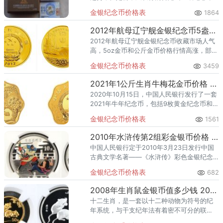
中2盎司银币却成为了金银币市场中的亮点。
金银纪念币价格表
1864
2012年航母辽宁舰金银纪念币5盎司金币 航母金银币价格
2012年航母辽宁舰金银纪念币收藏市场人气
高，5oz金币和公斤金币价格行情高涨，部分
银币也能小幅度得到提升。
金银纪念币价格表
3459
2021年1公斤生肖牛梅花金币价格 2021年1公斤生肖牛梅花金币多少钱
2020年10月15日，中国人民银行发行了一套
2021年牛年纪念币，包括9枚黄金纪念币和6
枚白银纪念币，均属于中华人民共和国法定
金银纪念币价格表
1561
货币。在生肖纪念币中，大规格纪念币的发
行量一般很少，
2010年水浒传第2组彩金银币价格 2010年水浒传第2组彩金银币现值价格
中国人民银行定于2010年3月23日发行中国
古典文学名著——《水浒传》彩色金银纪念
币（第2组）一套。该套纪念币共5枚，其中
金银纪念币价格表
682
金币2枚，银币3枚，均为中华人民共和国法
定货币。&nbsp
2008年生肖鼠金银币值多少钱 2008年生肖鼠金银币价格
十二生肖，是一套以十二种动物为符号的纪
年系统，与干支纪年法有着密不可分的联
系。它萌芽于商周，逐步成熟确立于秦汉，