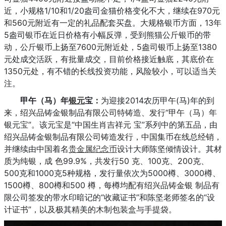
近，小规格1/10和1/20盎司金猫价格变化不大，继续在970元
和560元附近有一定的礼品配套买盘。大规格银币方面，13年
5盎司银币在近日价格有小幅反弹，受到熊猫公斤银币的带
动，公斤银币上扬至7600元附近处，5盎司银币上扬至1380
元处成交活跃，有批量成交，目前价格接近触底，其底价在
1350元处，有不错的长线投资功能，风险较小，可以适当关
注。
甲午（马）年
银元
宝：
为迎接2014农历甲午(马)年的到
来，绍兴品铸金银制品有限公司特铸造、发行“甲午（马）年
银元宝”。该元宝是“中国生肖吉祥元 宝”系列中的第五品，由
绍兴品铸金银制品有限公司铸造发行，中国集币在线总经销，
并继续由中国着名
贵金属
纪念币
设计大师陈坚倾情设计。其材
质为纯银，成 色99.9%，共发行50 克、100克、200克、
500克和1000克5种规格，发行量依次为5000樽、3000樽、
1500樽、800樽和500 樽，每樽均配有绍兴品铸金银 制品有
限公司签发的带水印暗记的“收藏证书”和陈坚老师签名的“设
计证书”，以及极其精美的木制包装盒与手提袋。