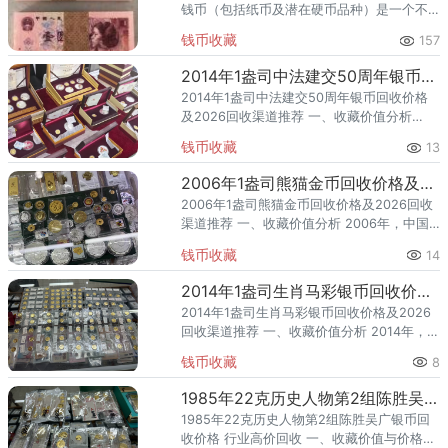
钱币（包括纸币及潜在硬币品种）是一个不
可忽视的收藏门类。作为第四套人民币中1元
钱币收藏
157
面值的重要版别，它发行于90年代初期，流
通消耗量大，存世量
2014年1盎司中法建交50周年银币回收价格及2026回收渠道推荐
2014年1盎司中法建交50周年银币回收价格
及2026回收渠道推荐 一、收藏价值分析
2014年，中国人民银行发行了1盎司中法建交
钱币收藏
13
50周年银币，隶属外交纪念题材。该品种为
银币、规格
2006年1盎司熊猫金币回收价格及2026回收渠道推荐
2006年1盎司熊猫金币回收价格及2026回收
渠道推荐 一、收藏价值分析 2006年，中国
人民银行发行了1盎司熊猫金币，隶属熊猫投
钱币收藏
14
资纪念题材。该品种为金币、规格 1盎司，题
材凝练了
2014年1盎司生肖马彩银币回收价格及2026回收渠道推荐
2014年1盎司生肖马彩银币回收价格及2026
回收渠道推荐 一、收藏价值分析 2014年，中
国人民银行发行了1盎司生肖马彩银币，隶属
钱币收藏
8
生肖贺岁题材。该品种为银币、规格 1盎司，
题材凝
1985年22克历史人物第2组陈胜吴广银币回收价格 行业高价回收
1985年22克历史人物第2组陈胜吴广银币回
收价格 行业高价回收 一、收藏价值与价格分