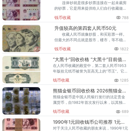
连体钞就是很多钞票连接在一起未裁剪
的钞票，它是用来提供给人们自行收藏做投
资的一种商品。第4套连体钞有4连体和8连
钱币收藏
788
体、还有体整版连体钞，它们的发行量和价
格都不同。
升值较高的第四套人民币50元
收藏人民币就像炒股，和买彩票一样。
但最大的不同点就是股市，楼市，等不稳
定，收藏纪念币具有稳定的市场，第四套人
钱币收藏
1822
民币50元受到市场的强烈追捧，现在的价值
已经翻了好几倍。
“大黑十”回收价格 “大黑十”目前值多少
在人民币收藏的殿堂中，第二套人民币1953
年版拾元纸币被誉为至高无上的“币王”。它因
通体以墨黑色调为主，并被藏界赋予了一个
钱币收藏
1285
响当当的尊称——“大黑十”。这张纸币不仅仅
是面额上的最大者
熊猫金银币回收价格 2026熊猫金银币回收渠道
熊猫金银币是中国人民银行发行的法定贵金
属货币，自1982年首次发行以来，以其独特
的年度熊猫图案、高超的铸造工艺和稳定的
钱币收藏
689
投资价值，成为全球收藏家和投资者青睐的
品种。熊猫金银币回收价格
1990年1元回收钱币公司推荐 1元钱币哪里回收
对于关注人民币收藏的朋友来说，1990年1元