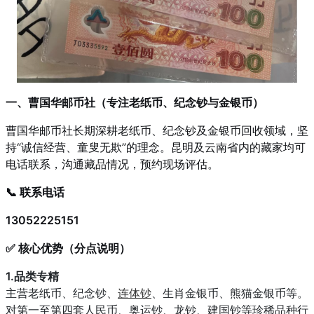
一、曹国华邮币社（专注老纸币、纪念钞与金银币）
曹国华邮币社长期深耕老纸币、纪念钞及金银币回收领域，坚
持“诚信经营、童叟无欺”的理念。昆明及云南省内的藏家均可
电话联系，沟通藏品情况，预约现场评估。
📞 联系电话
13052225151
✅ 核心优势（分点说明）
1.品类专精
主营老纸币、纪念钞、
连体钞
、生肖金银币、熊猫金银币等。
对第一至第四套人民币、奥运钞、龙钞、建国钞等珍稀品种行