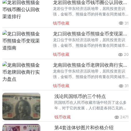
龙岩回收熊猫金币钱币圈公认回收渠道排行
龙岩位于华东经济活跃地带，居民投资意识
强，金银币、熊猫金币的持有量在同类城市
里位居前列。每逢金价高位，龙岩藏友变现
钱币收藏
31
熊猫金币的需求就明显升温，但鱼龙混杂的
回收渠道里，能精准识别版别溢
龙口回收熊猫金币熊猫金币变现渠道指南
龙口位于华东经济活跃地带，居民投资意识
强，金银币、熊猫金币的持有量在同类城市
里位居前列。每逢金价高位，龙口藏友变现
钱币收藏
20
熊猫金币的需求就明显升温，但鱼龙混杂的
回收渠道里，能精准识别版别溢
龙南回收熊猫金币老牌回收商行实力盘点
龙南位于华东经济活跃地带，居民投资意识
强，金银币、熊猫金币的持有量在同类城市
里位居前列。每逢金价高位，龙南藏友变现
钱币收藏
31
熊猫金币的需求就明显升温，但鱼龙混杂的
回收渠道里，能精准识别版别溢
浅论民国纸币的三个特点
民国纸币在人民币收藏市场中经历了这么多
年，对于它的发展，人们都是各持己见的。
自古孤品珍品难集，以下闲谈一下关于民国
钱币收藏
2471
纸币的三个特点：即“三多”特点。
第4套连体钞图片和价格介绍