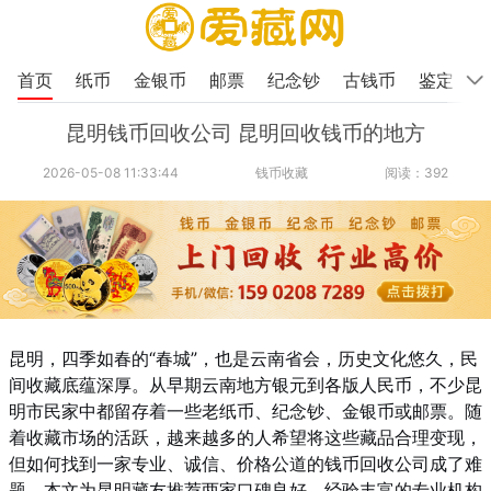
首页
纸币
金银币
邮票
纪念钞
古钱币
鉴定
昆明钱币回收公司 昆明回收钱币的地方
2026-05-08 11:33:44
钱币收藏
阅读：392
昆明，四季如春的“春城”，也是云南省会，历史文化悠久，民
间收藏底蕴深厚。从早期云南地方银元到各版人民币，不少昆
明市民家中都留存着一些老纸币、纪念钞、金银币或邮票。随
着收藏市场的活跃，越来越多的人希望将这些藏品合理变现，
但如何找到一家专业、诚信、价格公道的钱币回收公司成了难
题。本文为昆明藏友推荐两家口碑良好、经验丰富的专业机构