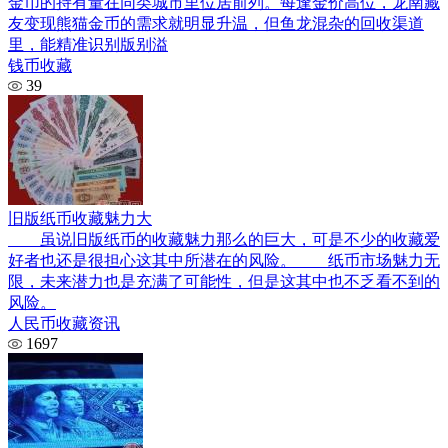
金币的持有量在同类城市里位居前列。每逢金价高位，龙南藏
友变现熊猫金币的需求就明显升温，但鱼龙混杂的回收渠道
里，能精准识别版别溢
钱币收藏
39
旧版纸币收藏魅力大
虽说旧版纸币的收藏魅力那么的巨大，可是不少的收藏爱
好者也还是很担心这其中所潜在的风险。 纸币市场魅力无
限，未来潜力也是充满了可能性，但是这其中也不乏看不到的
风险。
人民币收藏资讯
1697