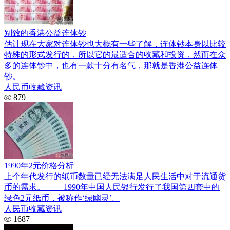
别致的香港公益连体钞
估计现在大家对连体钞也大概有一些了解，连体钞本身以比较
特殊的形式发行的，所以它的最适合的收藏和投资，然而在众
多的连体钞中，也有一款十分有名气，那就是香港公益连体
钞。
人民币收藏资讯
879
1990年2元价格分析
上个年代发行的纸币数量已经无法满足人民生活中对于流通货
币的需求。 1990年中国人民银行发行了我国第四套中的
绿色2元纸币，被称作‘绿幽灵’。
人民币收藏资讯
1687