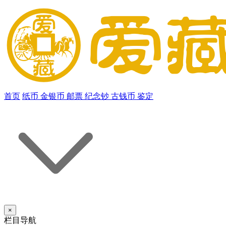
首页
纸币
金银币
邮票
纪念钞
古钱币
鉴定
×
栏目导航