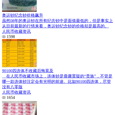
奥运钞纪念钞价格飙升
虽然08年的奥运钞在所有纪念钞中是面值最低的，但是事实上
从目前最新的行情来看，奥运钞纪念钞的价格却是最高的。
人民币收藏资讯
1598
90100四连体不收藏后悔莫及
在人民币收藏市场上，连体钞是毋庸置疑的“贵族”，不管是
哪一款连体钞注定会有光明的前途。比如90100四连体，尽管
没有八零版
人民币收藏资讯
1654