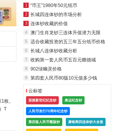
1
“币王”1980年50元纸币
2
长城四连体钞的市场分析
3
连体钞收藏的价值
4
澳门生肖龙钞三连体升值潜力无限
5
适合收藏投资的五三年五分纸币价格
6
长城八连体钞收藏分析
7
收购第一套人民币五百元瞻德城
8
902绿幽灵价格
9
第四套人民币80版10元值多少钱
云标签
迎接新世纪纪念钞
奥运纪念钞
张1枚。
1）T
人民币发行70周年纪念钞
第四套人民币整版钞
康银阁四连体钞大全套