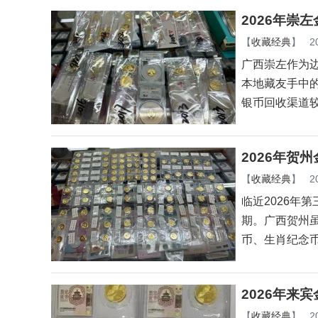
2026年崇
【
收藏经典
】
2
广西崇左作为
本地藏友手中
银币回收渠道
2026年贺
【
收藏经典
】
2
临近2026年
期。广西贺州
币、生肖纪念币
2026年来
【
收藏经典
】
2