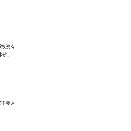
币投资有
体钞。
议不要入