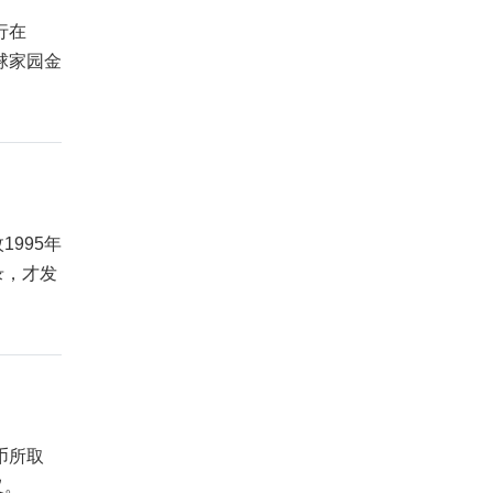
行在
球家园金
995年
录，才发
币所取
义。