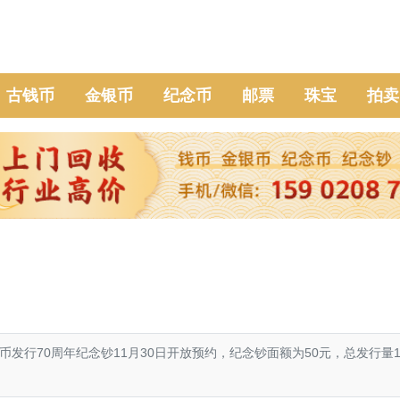
古钱币
金银币
纪念币
邮票
珠宝
拍卖
发行70周年纪念钞11月30日开放预约，纪念钞面额为50元，总发行量1