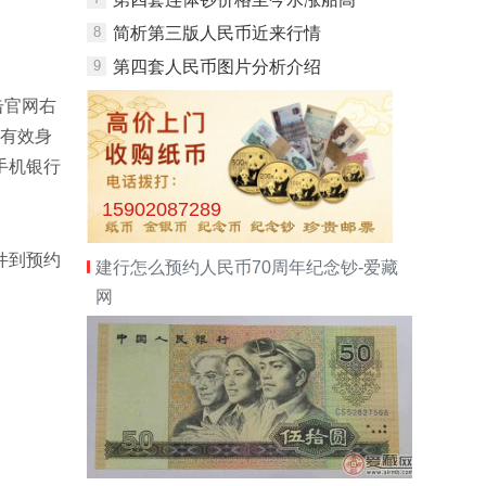
8
简析第三版人民币近来行情
9
第四套人民币图片分析介绍
击官网右
入有效身
手机银行
15902087289
件到预约
建行怎么预约人民币70周年纪念钞-爱藏
网