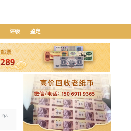
评级
鉴定
.2亿