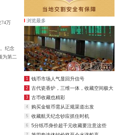
浏览最多
74万
约。纪念
件须为第二
1
钱币市场人气显回升信号
2
古代瓷香炉，三维一体，收藏空间极大
3
古币收藏也精彩
4
购买金银币需从正规渠道出发
5
收藏航天纪念钞应抓住时机
6
5分纸币身价超千元收藏要注意这些
7
第四套连体钞价格至今水涨船高