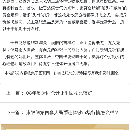
的原因，还因为它是未裁切三连体稀缺收藏规格，例来市价巨高。再
有各种首次、首枚，让它沾满贵气的光环，更符合所谓“藏头不藏尾”的
黄金定律，诸多“头衔”加身，使这枚龙钞怎么看都像腾飞之龙，会把身
价越飞越高。龙主题纪念品从来为中国藏家喜爱，近年走势升温，所
以未来预期十分看好。
壬辰龙钞也非常漂亮，满眼的吉祥红，正面是剪纸龙，龙头龙
脑，煞是惹人喜爱，背面是两家银行的办公大厦，而衬景则是极有澳
门特色的妈祖庙。整体喜庆，中国传统韵味十足，就算讨个好彩头的
心理也让这枚澳门生肖龙钞三连体升值潜力无限。
本站部分内容收集于互联网，如有侵犯您的权利请联系我们及时删除。
上一篇：
08年奥运纪念钞哪里回收比较好
下一篇：
康银阁第四套人民币连体钞市场行情怎么样？