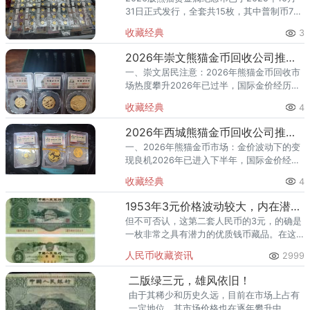
31日正式发行，全套共15枚，其中普制币7
枚、精制币8枚。随着熊猫金币的市场热度持
收藏经典
3
续攀升，越来越多的宣武区藏家开始关注一
个问题：202
2026年崇文熊猫金币回收公司推荐 崇文上门回收熊猫金币
一、崇文居民注意：2026年熊猫金币回收市
场热度攀升2026年已过半，国际金价经历了
一轮“冲高回落”的剧烈波动——1月底触及
收藏经典
4
5598美元/盎司历史新高后，至6月中下旬跌
破4000美
2026年西城熊猫金币回收公司推荐 西城哪里回收熊猫金币
一、2026年熊猫金币市场：金价波动下的变
现良机2026年已进入下半年，国际金价经
历“过山车”式行情。1月底突破5598美元/盎
收藏经典
4
司历史新高后持续回调，至6月中下旬跌破
4000美元/
1953年3元价格波动较大，内在潜力不可忽视
但不可否认，这第二套人民币的3元，的确是
一枚非常之具有潜力的优质钱币藏品。在这
个过程之中，经历了从第一套人民币到第四
人民币收藏资讯
2999
套人民币的收藏更迭。
二版绿三元，雄风依旧！
由于其稀少和历史久远，目前在市场上占有
一定地位，其市场价格也在逐年攀升中。下