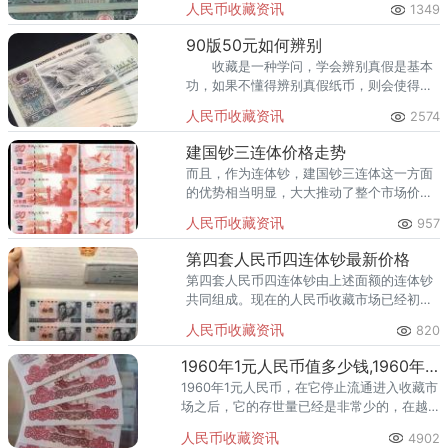
人民币收藏资讯
1349
90版50元如何辨别
收藏是一种学问，学会辨别真假是基本
功，如果不懂得辨别真假纸币，则会使得你
收藏的假纸币变得一文不值。今天我们以90
人民币收藏资讯
2574
版50元为例，教大家如何辨别90版50元真
假。
建国钞三连体价格走势
而且，作为连体钞，建国钞三连体这一方面
的优势相当明显，大大推动了整个市场价
格，无数收藏爱好者雀喜不已。
人民币收藏资讯
957
第四套人民币四连体钞最新价格
第四套人民币四连体钞由上述面额的连体钞
共同组成。现在的人民币收藏市场已经初步
繁荣，很多藏品为了迎合大众的收藏需求和
人民币收藏资讯
820
赚取更多的利润，发行量很大。
1960年1元人民币值多少钱,1960年1元纸币价格表
1960年1元人民币，在它停止流通进入收藏市
场之后，它的存世量已经是非常少的，在越
是稀少就越是值钱的现在，或者未来的收藏
人民币收藏资讯
4902
市场，1960年1元人民币的收藏价值也是不错