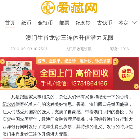
首页
纸币
金银币
邮票
纪念钞
古钱币
鉴定
澳门生肖龙钞三连体升值潜力无限
2016-09-03 10:25:11
人民币收藏资讯
阅读：1916
凡是跟国家大事相关的，总让人们怀有兴趣和纪念一下的心情，
纪念钞
便寄托着人们的这种美好情思。香港、澳门回归是举国盛事，
让人们感受到国家的强大，充满了自豪感。带着澳门回归的喜悦，为
庆贺中国农历新年，经澳门金融管理局批准，中国银行澳门分行和大
西洋银行同时发行了龙年生肖贺岁钞，其特殊的意义、发行的特点使
澳门生肖
龙钞
三连体升值潜力无限。