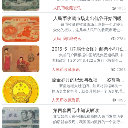
面我们就来了解下绿三元。
人民币收藏资讯
1935
人民币收藏市场走出低谷开始回暖
钱币收藏在收藏市场上算是一个比较大
众化的板块，这几年人民币的收藏市场也是
火热，尤其是一些热门币种的升值速度让收
人民币收藏资讯
2784
藏界都始料不及。
2015-5《挥扇仕女图》邮票小型张发行公告
集邮门户网根据中国邮政集团通稿讯 中
国邮政定于2015年3月22日发行《挥扇仕女
图》特种邮票1套3枚，小型张1枚。 图 序
人民币收藏资讯
2363
图 名 面 值。 (3-1)T 挥扇仕女图(局部)
1.20元
流金岁月的纪念与祝福——鉴赏新疆自治区成立60周年1/4盎司金币
新疆地域太过辽阔，如果将其缩略为一
抹历史文化符号，就会升腾起一个历史地理
词汇：西域。1884年新疆建省，正式定名新
人民币收藏资讯
1998
疆省。1949年新疆和平解放。1955年10月1
日成立新
第四套两元小知识解读
其实如果大家仔细观察我国人民币发展历史
的话就会发现，我国国内流行的一个发行趋
向就是小面额硬币化。