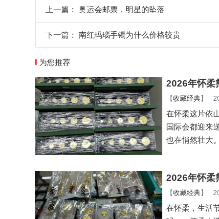
上一篇：
奥运会邮票，明星的坠落
下一篇：
南红玛瑙手镯为什么价格较贵
为您推荐
2026年怀
【
收藏经典
】
2
在怀柔这片依
国际会都迎来
也在悄然壮大
2026年怀
【
收藏经典
】
2
在怀柔，生活