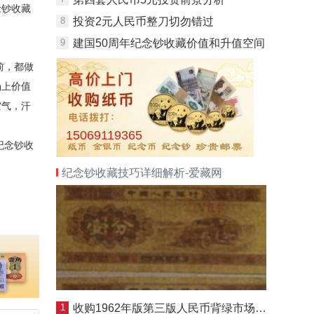
念钞收藏
8
投资2元人民币整刀切勿错过
9
建国50周年纪念钞收藏价值和升值空间
前，都做
场上价值
空气，汗
15069119365
纪念钞收
纪念钞收藏技巧详细解析-爱藏网
1
收购1962年版第三版人民币背绿市场投资分析