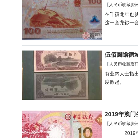
【
人民币收藏资
在千禧龙年也就
这一套龙钞一
伍佰圆瞻德城
【
人民币收藏资
有业内人士指
度掀起。
2019年澳
【
人民币收藏资
2019年澳