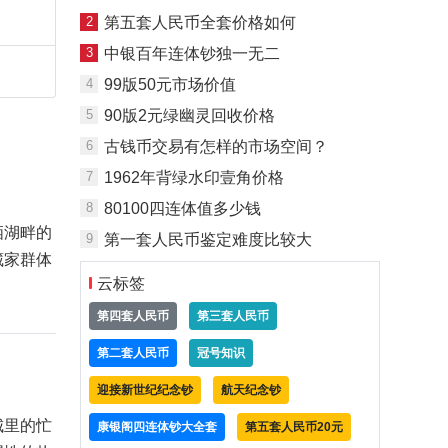
2
第五套人民币全套价格如何
3
中银百年连体钞独一无二
4
99版50元市场价值
5
90版2元绿幽灵回收价格
6
古钱币交易有怎样的市场空间？
7
1962年背绿水印壹角价格
8
80100四连体值多少钱
栖湖畔的
9
第一套人民币鉴定难度比较大
藏家群体
云标签
第四套人民币
第三套人民币
第二套人民币
冠号知识
迎接新世纪纪念钞
航天纪念钞
城里的忙
康银阁四连体钞大全套
第五套人民币20元