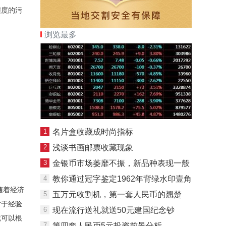
程度的污
浏览最多
1
名片盒收藏成时尚指标
2
浅谈书画邮票收藏现象
3
金银币市场萎靡不振，新品种表现一般
4
教你通过冠字鉴定1962年背绿水印壹角
随着经济
5
五万元收割机，第一套人民币的翘楚
对于经验
6
现在流行送礼就送50元建国纪念钞
就可以根
7
第四套人民币5元投资前景分析