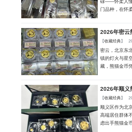
碌——怀柔人
门品种，在怀
2026年密
【
收藏经典
】
2
密云，北京东
镇的灯火与星
藏，熊猫金币
2026年顺
【
收藏经典
】
2
顺义区作为北
高端居住群体
虑出手熊猫金