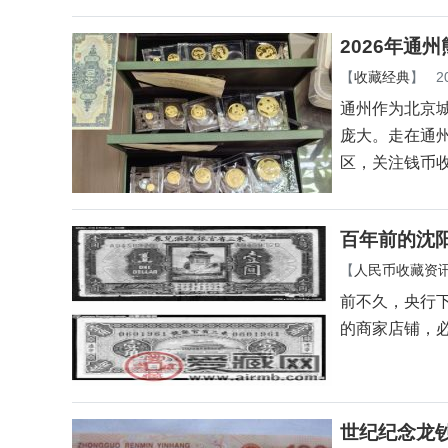
2026年通
【
收藏经典
】
2
通州作为北京
庞大。走在通
区，关注钱币
百年前的沈
【
人民币收藏资
前不久，央行
的商家店铺，
世纪纪念龙