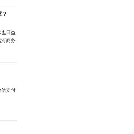
家？
体也日益
运河商务
微信支付