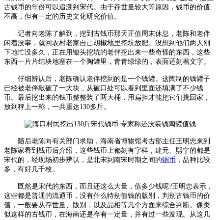
古钱币的年份可以追溯到宋代。由于存世量较大等原因，钱币的价值
不高，但有一定的历史文化研究价值。
记者向老陈了解到，挖到古钱币那天正值周末休息，老陈和老伴
闲着没事，就回农村老家自己胡椒地里挖坑放肥。没想到他们两人刚
下地忙没多久，正在用锄头挖坑的老伴挖出来一些奇怪的东西，这些
东西一片片结块地塞在一个陶罐里，青青绿绿的，表面还刻着文字。
仔细辨认后，老陈确认老伴挖到的是一个钱罐。这陶制的钱罐子
已经被老伴敲破了一大块，从破口处可以看到里面还填满了不少钱
币。最后挖出来的钱币整整装了两大桶，用扁担才能把它们挑回家，
放到秤上一称，一共重达130多斤。
随后老陈向有关部门求助，海南省博物馆考古部主任王明忠来到
老陈家看到钱币后介绍，这些钱币上都刻有字样，建元、熙宁的都是
宋代的，经现场初步辨认，是北宋到南宋时期之间的
铜币
，品种比较
多，有好几千枚。
既然是宋代的东西，而且还这么大量，值多少钱呢?王明忠表示，
这些都是普通的流通币，没有什么特别值钱的版别，判别古钱币的价
值，一般要从存世量、版别，以及品相等几个方面来综合判断。像类
似这样的古钱币，在海南还是存有一定量，并有过一些发现。从这几