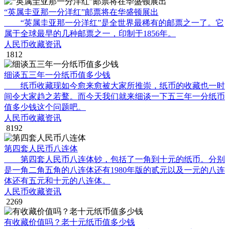
“英属圭亚那一分洋红”邮票将在华盛顿展出
“英属圭亚那一分洋红”是全世界最稀有的邮票之一了。它
属于全球最早的几种邮票之一，印制于1856年。
人民币收藏资讯
1812
细谈五三年一分纸币值多少钱
纸币收藏现如今愈来愈被大家所推崇，纸币的收藏也一时
间令大家趋之若鹜。而今天我们就来细谈一下五三年一分纸币
值多少钱这个问题吧。
人民币收藏资讯
8192
第四套人民币八连体
第四套人民币八连体钞，包括了一角到十元的纸币。分别
是一角二角五角的八连体还有1980年版的贰元以及一元的八连
体还有五元和十元的八连体。
人民币收藏资讯
2269
有收藏价值吗？老十元纸币值多少钱