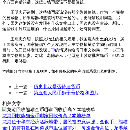
个方面判断的话，这些古钱币应该不是很值钱。
王明忠还谈到，这些钱币应该没有那个陶罐值钱，作为一个完整
的窖藏物，如果容器和盛装物都在一起的话，更能够说明问题。另
外，因为这附近没有发现有什么文物出土，周边也没有古迹。所以，
这些钱币到底是谁的，什么原因埋起来的，还有待调查。
王明忠介绍，按照文物法的相关规定，我国境内出土的文物，属
于国家所有，国家提倡将个人发现的无主文物捐献给文物行政部门。
目前，他们已将老陈发现
古币
的情况转给海口市文物局，下一步工作
将由文物局负责。对此，老陈表示，他愿意上缴这批古钱币，但希望
得到一定补偿。
本站部分内容收集于互联网，如有侵犯您的权利请联系我们及时删除。
上一篇：
历史北汉是否铸造货币
下一篇：
第五套人民币狮子号价格和图片
相关文章
龙港回收熊猫金币哪家回收价高？本地榜单
龙港位于华东经济活跃地带，居民投资意识强，金银币、熊猫
金币的持有量在同类城市里位居前列。每逢金价高位，龙港藏