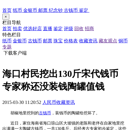
首页
纸币
金银币
邮票
纪念钞
古钱币
鉴定
×
栏目导航
首页
拍卖
优选好店
直播
鉴定
评级
回收
招商
特色栏目
纸币
金银币
古钱币
邮票
珠宝
价格表
收藏资讯
藏友观点
铜币
专题
下载客户端
海口村民挖出130斤宋代钱币
专家称还没装钱陶罐值钱
2015-03-30 11:20:52
人民币收藏资讯
胡椒地里挖到的
古钱币
，装钱币的陶罐给挖坏了。
近日，家住海南省海口琼山区大坡镇的老陈和老伴在自家地里挖
出满满一大陶罐古钱币，一共130多斤。后经考古专家初步鉴定，这些