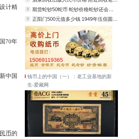
设计精
8
期货蛇钞50蛇币 蛇钞价格蛇钞还会大涨吗？
9
正阳门500元值多少钱 1949年伍佰圆正阳门最新价格
70年
15069119365
在新中国
钱币上的中国（一）：老工业基地的新
生-爱藏网
民币
的