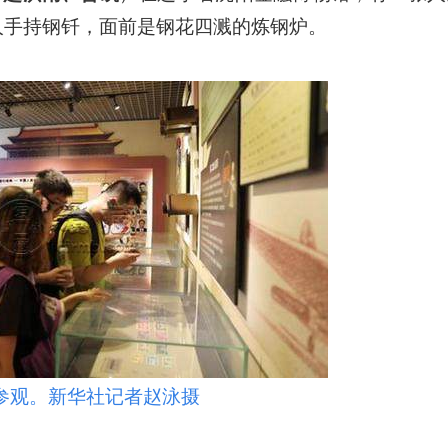
人手持钢钎，面前是钢花四溅的炼钢炉。
参观。新华社记者赵泳摄