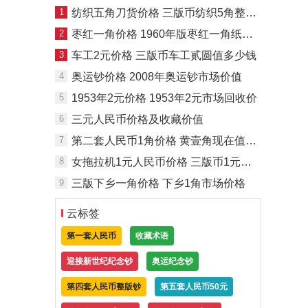
1
纺织五角刀货价格 三版币纺织5角整刀值多少钱
2
枣红一角价格‌ 1960年版枣红一角纸币价格
3
车工2元价格 三版币车工贰圆值多少钱
4
奥运钞价格 2008年奥运钞市场价值
5
1953年2元价格 1953年2元市场回收价
6
三元人民币价格及收藏价值
7
第二套人民币1角价格 黄壹角现在值多少钱
8
女拖拉机1元人民币价格 三版币1元最新市场行情与价值分析
9
三版下乡一角价格 下乡1角市场价格
云标签
第一套人民币
收藏术语
迎接新世纪纪念钞
奥运纪念钞
第四套人民币整版钞
第五套人民币50元