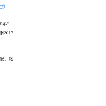
龙摄
寒冬”，
2017
贡献。鞍