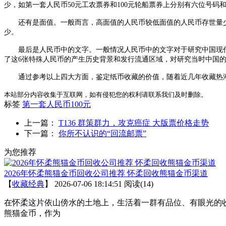
少，如第一套人民币50元工农票券和100元轮船票券上分别有六位号
还有是面值。一般而言，高面值的人民币较低面值的人民币存世量少。
少。
最后是人民币中的文字。一般情况人民币中的文字对于研究中国现代历
了这6张特殊人民币的产生历史背景和发行流通区域，对研究当时中国
通过参考以上四大方面，鉴定纸币收藏的价值，随着近几年收藏热潮
本站部分内容收集于互联网，如有侵犯您的权利请联系我们及时删除。
标签
第一套人民币100元
上一篇：
T136 群策群力，攻克癌症 大版票价格走势
下一篇：
你所不认识的“回流邮票”
为您推荐
2026年怀柔熊猫金币回收公司推荐 怀柔回收熊猫金币渠道
【
收藏经典
】
2026-07-06 18:14:51
阅读(14)
在怀柔这片依山傍水的土地上，生活着一群有品位、有眼光的
熊猫金币，作为