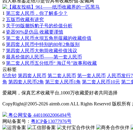
四大标准鉴定纸币是否具有收藏价值-爱藏网
1
第三套人民币，你了解多少？
2
五版币收藏有讲究
3
关于99版捆拆豹子号的价值分析
4
瓷器90%是仿品 收藏要谨慎
5
第二套人民币水坝五角所蕴藏的收藏价值
6
第四套人民币中特别的80年2角版别
7
第四套人民币大炮筒收藏价值浅议
8
最具价值的人民币——第一套人民币
9
第二套人民币五分纸币“ 海辽号”故事和收藏
云标签
纪念钞
第四套人民币
第二套人民币
第一套人民币
人民币发行7
角
第四套人民币2角
第三套人民币1角
第二套人民币10元
第二
爱藏网，保真艺术收藏平台,1000万收藏爱好者共同选择
CopyRight@2005-2026 airmb.com ALL Rights Reser
粤公网安备 44010602006494号
网站备案号：
粤ICP备13077976号