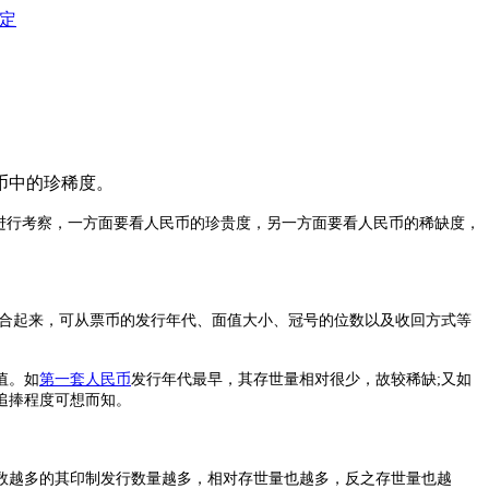
定
币中的珍稀度。
进行考察，一方面要看人民币的珍贵度，另一方面要看人民币的稀缺度，
合起来，可从票币的发行年代、面值大小、冠号的位数以及收回方式等
值。如
第一套人民币
发行年代最早，其存世量相对很少，故较稀缺;又如
，追捧程度可想而知。
越多的其印制发行数量越多，相对存世量也越多，反之存世量也越