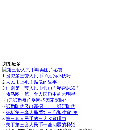
浏览最多
1
投资第三套人民币10元的小技巧
2
人民币上毛主席像的故事
3
识别第一套人民币假币＂秘密武器＂
4
牧马图：第一套人民币中的大明星
5
3元纸币身价受哪些因素影响？
6
纸币防伪又出新招——二维码防伪
7
细析第三套人民币红三凸和渡背1角
8
第三套人民币的三大收藏理由
9
关于第三套人民币一些问题的释疑