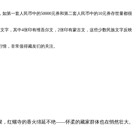
一套人民币中的50000元券和第二套人民币中的10元券存世量都很
字，其中4张印有维吾尔文，2张印有蒙古文，这些少数民族文字反映
行情，非常值得藏友们的关注。
聚，红螺寺的香火绵延不绝——怀柔的藏家群体也在悄然壮大。