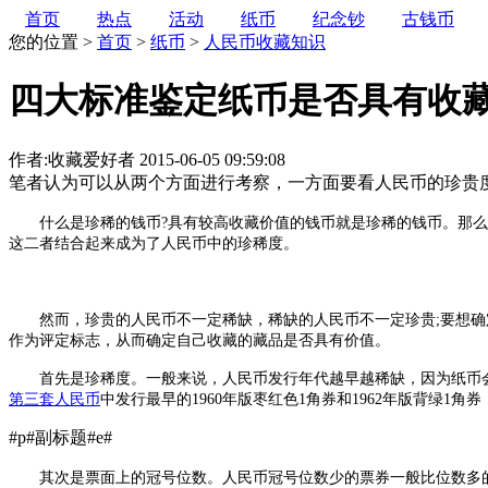
首页
热点
活动
纸币
纪念钞
古钱币
您的位置 >
首页
>
纸币
>
人民币收藏知识
四大标准鉴定纸币是否具有收
作者:收藏爱好者
2015-06-05 09:59:08
笔者认为可以从两个方面进行考察，一方面要看人民币的珍贵
什么是珍稀的钱币?具有较高收藏价值的钱币就是珍稀的钱币。那么，
这二者结合起来成为了人民币中的珍稀度。
然而，珍贵的人民币不一定稀缺，稀缺的人民币不一定珍贵;要想确定
作为评定标志，从而确定自己收藏的藏品是否具有价值。
首先是珍稀度。一般来说，人民币发行年代越早越稀缺，因为纸币会
第三套人民币
中发行最早的1960年版枣红色1角券和1962年版背绿
#p#副标题#e#
其次是票面上的冠号位数。人民币冠号位数少的票券一般比位数多的