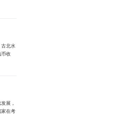
，古北水
钱币收
续发展，
藏家在考