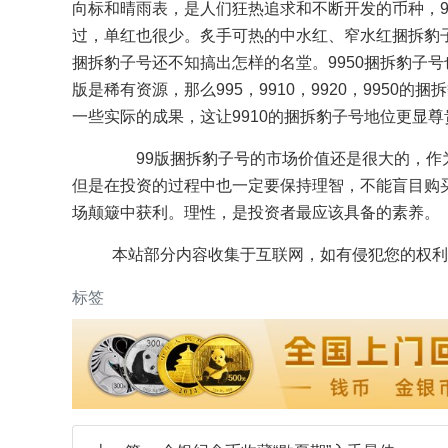
向标和晴雨表，是人们狂热追求和不断开发的币种，99
过，单红也很少。炙手可热的中水红、窄水红捆拆豹子
捆拆豹子号还不知搞出怎样的名堂。9950捆拆豹子
版是稀有资源，那么995，9910，9920，9950
一些实际的成果，这让9910的捆拆豹子号地位更显尊
99版捆拆豹子号的市场价值还是很大的，作为
但是在投资的过程中也一定要保持理智，不能盲目购
场颠簸中获利。理性，是投资者最应该具备的素养。
本站部分内容收集于互联网，如有侵犯您的权利
标签