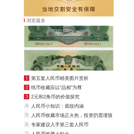
浏览最多
1
第五套人民币精美图片赏析
2
纸币收藏应以“品相”为尊
3
2元和2角币的价值探究
4
人民币小知识：底纹内涵
5
人民币收藏市场正火热，投资扔需谨慎
6
专家建议入手第三套人民币
7
人民币收藏小贴士