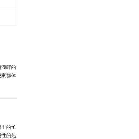
栖湖畔的
藏家群体
城里的忙
属性的热