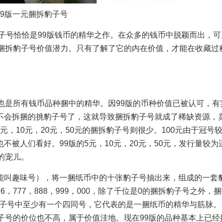
99版一元捆拆豹子号
子号恰恰是99版钱币的精华之作。在众多的钱币中脱颖而出，可
版捆拆豹子号价值潜力。只有了解了它的内在价值，才能在收藏过
是所有钱币品种捆中的精华。因99版的币种价值已被认可，有
不会拆捆的挑豹子号了，这就导致捆拆豹子号就成了稀缺资源，
元，10元，20元，50元的捆拆豹子号则很少。100元由于冠号
被人们看好。99版的5元，10元，20元，50元，发行量较为
的宠儿。
能叫趣味号），将一捆纸币中的十张豹子号抽出来，组成的一套
666，777，888，999，000，除了千位是0的捆拆豹子号之外，
个豹子号中至少有一个四同号，它代表的是一捆纸币的精华与筋脉
子号的价位也不高，属于价值洼地。现在99版的品种基本上已经