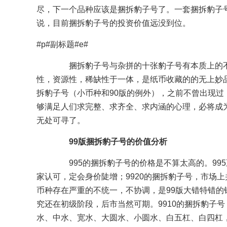
尽，下一个品种应该是捆拆豹子号了。一套捆拆豹子
说，目前捆拆豹子号的投资价值远没到位。
#p#副标题#e#
捆拆豹子号与杂拼的十张豹子号有本质上的不
性，资源性，稀缺性于一体，是纸币收藏的的无上妙
拆豹子号（小币种和90版的例外），之前不曾出现
够满足人们求完整、求齐全、求内涵的心理，必将成
无处可寻了。
99版捆拆豹子号的价值分析
995的捆拆豹子号的价格是不算太高的。995
家认可，定会身价陡增；9920的捆拆豹子号，市场上
币种存在严重的不统一，不协调，是99版大错特错的
究还在初级阶段，后市当然可期。9910的捆拆豹子号
水、中水、宽水、大圆水、小圆水、白五杠、白四杠