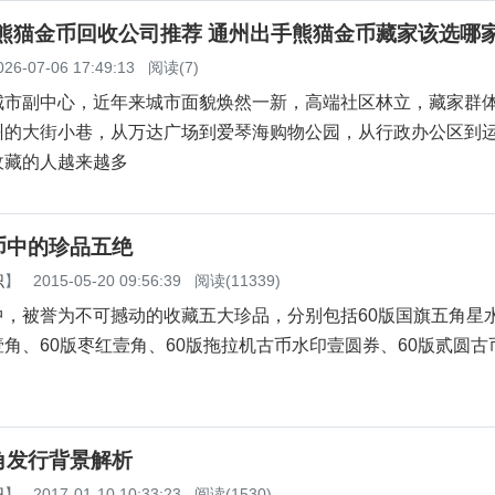
州熊猫金币回收公司推荐 通州出手熊猫金币藏家该选哪
026-07-06 17:49:13
阅读(7)
城市副中心，近年来城市面貌焕然一新，高端社区林立，藏家群
州的大街小巷，从万达广场到爱琴海购物公园，从行政办公区到
收藏的人越来越多
币中的珍品五绝
识
】
2015-05-20 09:56:39
阅读(11339)
中，被誉为不可撼动的收藏五大珍品，分别包括60版国旗五角星
角、60版枣红壹角、60版拖拉机古币水印壹圆券、60版贰圆古
角发行背景解析
识
】
2017-01-10 10:33:23
阅读(1530)