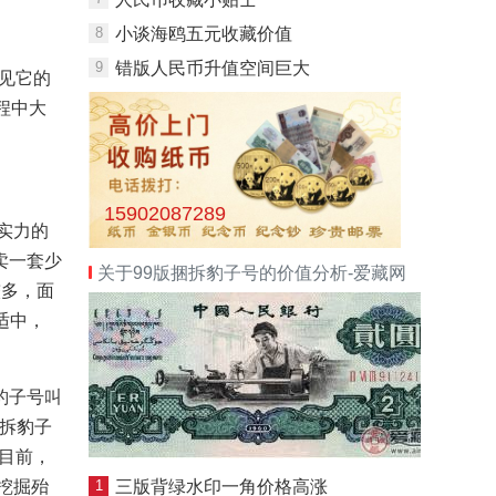
8
小谈海鸥五元收藏价值
9
错版人民币升值空间巨大
见它的
程中大
15902087289
实力的
卖一套少
关于99版捆拆豹子号的价值分析-爱藏网
较多，面
适中，
豹子号叫
捆拆豹子
。目前，
挖掘殆
1
三版背绿水印一角价格高涨