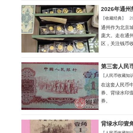
2026年通
【
收藏经典
】
2
通州作为北京
庞大。走在通
区，关注钱币
第三套人民
【
人民币收藏知
在这套人民币
券、背绿水印壹
券。
背绿水印壹
【
人民币收藏知