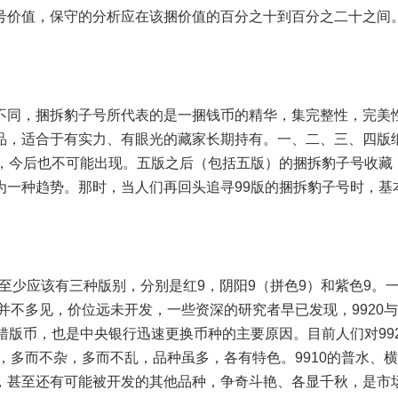
号价值，保守的分析应在该捆价值的百分之十到百分之二十之间
同，捆拆豹子号所代表的是一捆钱币的精华，集完整性，完美
品，适合于有实力、有眼光的藏家长期持有。一、二、三、四版
过，今后也不可能出现。五版之后（包括五版）的捆拆豹子号收藏
为一种趋势。那时，当人们再回头追寻99版的捆拆豹子号时，基
至少应该有三种版别，分别是红9，阴阳9（拼色9）和紫色9。
并不多见，价位远未开发，一些资深的研究者早已发现，9920与
错版币，也是中央银行迅速更换币种的主要原因。目前人们对99
，多而不杂，多而不乱，品种虽多，各有特色。9910的普水、
，甚至还有可能被开发的其他品种，争奇斗艳、各显千秋，是市