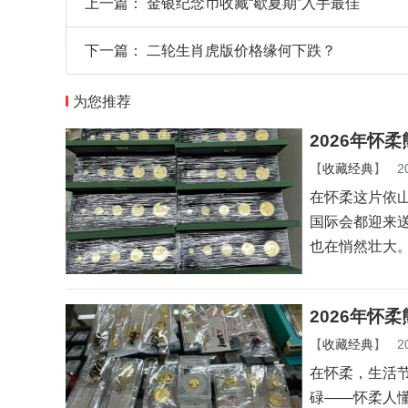
上一篇：
金银纪念币收藏“歇夏期”入手最佳
下一篇：
二轮生肖虎版价格缘何下跌？
为您推荐
2026年怀
【
收藏经典
】
2
在怀柔这片依
国际会都迎来
也在悄然壮大
2026年怀
【
收藏经典
】
2
在怀柔，生活
碌——怀柔人