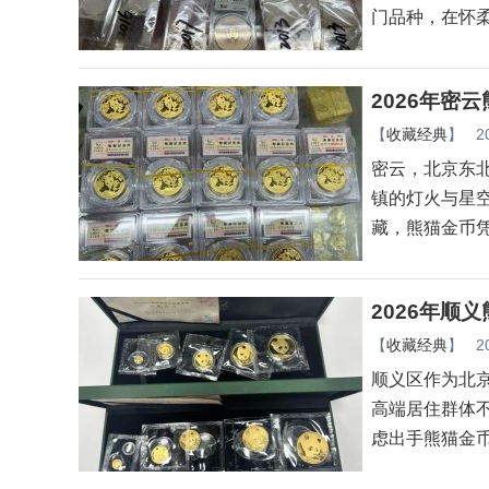
门品种，在怀
2026年密
【
收藏经典
】
2
密云，北京东
镇的灯火与星
藏，熊猫金币
2026年顺
【
收藏经典
】
2
顺义区作为北
高端居住群体
虑出手熊猫金