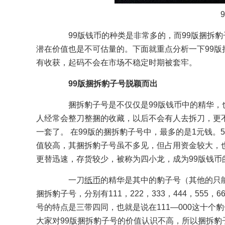
99版钱币的种类是非常多的，而99版捆拆豹
潜在价值也是不可估量的。下面就重点分析一下99
有收获，起码不会在市场不稳定时期被套牢。
99版捆拆豹子号脱颖而出
捆拆豹子号是不仅仅是99版钱币中的精华，也
人经常会整刀整捆的收藏，以后不会有人去拆刀，更
一套了。 在99版的捆拆豹子号中，最多的是1元钱。5
值较高，其捆拆豹子号虽不多见，但占用资金较大，也不
更替迅速，存货较少，被称为四小龙，成为99版钱币
一刀
纸币
的精华是其中的豹子号（其他的只
捆拆豹子号，分别有111，222，333，444，555，
号的特点是三带四同，也就是说在111—000这十
大家对99版捆拆豹子号的价值认识不高，所以捆拆豹