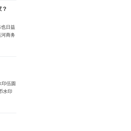
家？
体也日益
运河商务
水印伍圆
币水印