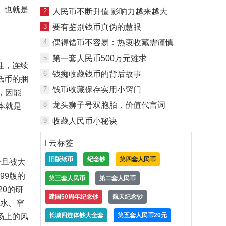
。也就是
2
人民币不断升值 影响力越来越大
3
要有鉴别钱币真伪的慧眼
4
偶得错币不容易：热衷收藏需谨慎
5
第一套人民币500万元难求
性，连续
6
钱痴收藏钱币的背后故事
纸币的捆
7
钱币收藏保存实用小窍门
，因能
8
龙头狮子号双胞胎，价值代言词
本就是
9
收藏人民币小秘诀
云标签
旧版纸币
纪念钞
第四套人民币
一旦被大
99版的
第三套人民币
第二套人民币
20的研
建国50周年纪念钞
航天纪念钞
横水、窄
长城四连体钞大全套
第五套人民币20元
场上的风