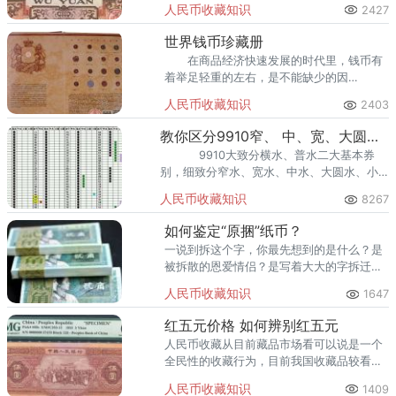
人民币收藏知识
2427
均被国务院批准并陆续投入印制。
世界钱币珍藏册
在商品经济快速发展的时代里，钱币有
着举足轻重的左右，是不能缺少的因
素。 世界钱币珍藏册是图文并茂，是高
人民币收藏知识
2403
雅的藏品，是有品味人的选择。
教你区分9910窄、 中、宽、大圆、小圆五种水印
9910大致分横水、普水二大基本券
别，细致分窄水、宽水、中水、大圆水、小
圆水五大版式。
人民币收藏知识
8267
如何鉴定“原捆”纸币？
一说到拆这个字，你最先想到的是什么？是
被拆散的恩爱情侣？是写着大大的字拆迁现
场？还是拆快递到手软？作为一枚身在钱币
人民币收藏知识
1647
圈的人儿，
红五元价格 如何辨别红五元
人民币收藏从目前藏品市场看可以说是一个
全民性的收藏行为，目前我国收藏品较看重
的是第一二套人民币的价值，其中第一套人
人民币收藏知识
1409
民币市场价格在四百万左右，第二套人民币