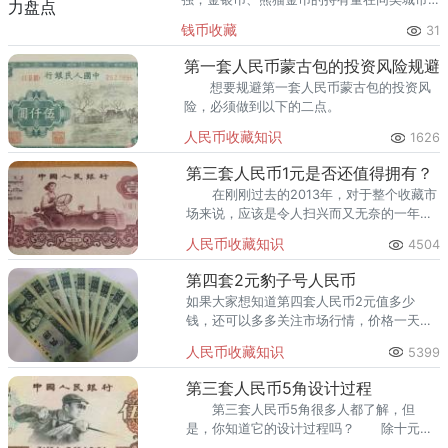
里位居前列。每逢金价高位，龙南藏友变现
钱币收藏
31
熊猫金币的需求就明显升温，但鱼龙混杂的
回收渠道里，能精准识别版别溢
第一套人民币蒙古包的投资风险规避
想要规避第一套人民币蒙古包的投资风
险，必须做到以下的二点。
人民币收藏知识
1626
第三套人民币1元是否还值得拥有？
在刚刚过去的2013年，对于整个收藏市
场来说，应该是令人扫兴而又无奈的一年。
在这种近乎萧条的大背景下，许多原本叫座
人民币收藏知识
4504
的收藏品，也如昨日黄花，渐渐受到了冷
遇，就例如第三套人民币1元。
第四套2元豹子号人民币
如果大家想知道第四套人民币2元值多少
钱，还可以多多关注市场行情，价格一天一
变化。而在收藏过程中，更多藏友选择收藏
人民币收藏知识
5399
第四套2元豹子号人民币。
第三套人民币5角设计过程
第三套人民币5角很多人都了解，但
是，你知道它的设计过程吗？ 除十元券
和伍角券外，其他五种面额的票券设计方案