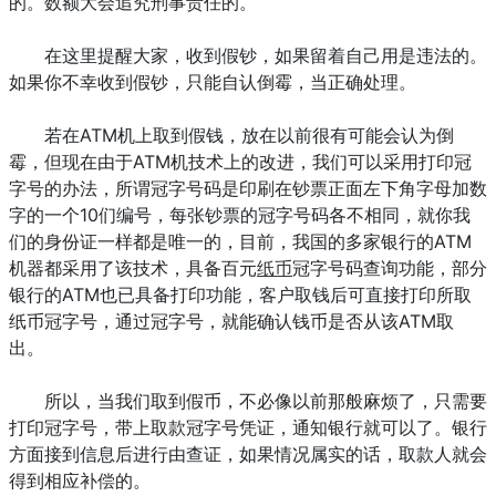
的。数额大会追究刑事责任的。
在这里提醒大家，收到假钞，如果留着自己用是违法的。
如果你不幸收到假钞，只能自认倒霉，当正确处理。
若在ATM机上取到假钱，放在以前很有可能会认为倒
霉，但现在由于ATM机技术上的改进，我们可以采用打印冠
字号的办法，所谓冠字号码是印刷在钞票正面左下角字母加数
字的一个10们编号，每张钞票的冠字号码各不相同，就你我
们的身份证一样都是唯一的，目前，我国的多家银行的ATM
机器都采用了该技术，具备百元
纸币
冠字号码查询功能，部分
银行的ATM也已具备打印功能，客户取钱后可直接打印所取
纸币冠字号，通过冠字号，就能确认钱币是否从该ATM取
出。
所以，当我们取到假币，不必像以前那般麻烦了，只需要
打印冠字号，带上取款冠字号凭证，通知银行就可以了。银行
方面接到信息后进行由查证，如果情况属实的话，取款人就会
得到相应补偿的。