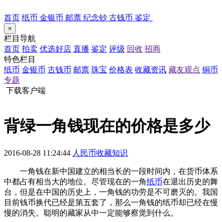
首页
纸币
金银币
邮票
纪念钞
古钱币
鉴定
×
栏目导航
首页
拍卖
优选好店
直播
鉴定
评级
回收
招商
特色栏目
纸币
金银币
古钱币
邮票
珠宝
价格表
收藏资讯
藏友观点
铜币
专题
下载客户端
背绿一角钱现在的价格是多少
2016-08-28 11:24:44
人民币收藏知识
一角钱在新中国建立的相当长的一段时间内，在货币体系
中都占有相当大的地位。尽管现在的一角
纸币
在退出历史的舞
台，但是在中国的历史上，一角钱的功劳是不可磨灭的。我国
目前钱币换代已经是第五套了，那么一角钱的纸币却已经在慢
慢的消失。聪明的藏家从中一定能够察觉到什么。