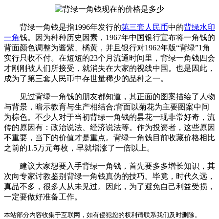
背绿一角钱是指1996年发行的
第三套人民币
中的
背绿水印
一角
钱。因为种种历史因素，1967年中国银行宣布将一角钱的
背面颜色调整为酱紫、橘黄，并且银行对1962年版“背绿”1角
实行只收不付。在短短的23个月流通时间里，背绿一角钱四会
才刚刚被人们所接受，就消失在大家的视线中国。也是因此，
成为了第三套人民币中存世量稀少的品种之一。
见过背绿一角钱的朋友都知道，其正面的图案描绘了人物
与背景，暗示教育与生产相结合;背面以菊花为主要图案中间
为棕色。不少人对于当初背绿一角钱的昙花一现非常好奇，流
传的原因有：政治说法、经济说法等。作为投资者，这些原因
不重要，当下的价值才是重点。背绿一角钱目前收藏价格相比
之前的1.5万元每枚，早就增涨了一倍以上。
建议大家想要入手背绿一角钱，首先要多多增长知识，其
次向专家讨教鉴别背绿一角钱真伪的技巧。毕竟，时代久远，
真品不多，很多人从未见过。因此，为了避免自己利益受损，
一定要做好准备工作。
本站部分内容收集于互联网，如有侵犯您的权利请联系我们及时删除。