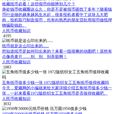
收藏纸币必看！这些假币你能辨别几个？
身处钱币收藏圈这么久，你是不是被假币困扰了多年？随着钱
币行业做的越来越风生水起，很多投机者看中了这块儿大肥
肉，投机取巧制造假币，也有向熟悉的朋友贷款用假币做抵押
物骗取钱款。
人民币收藏知识
4195
纸币就是这么印出来的......
想知道纸币是如何印出来的？来看一组很爽的动图吧！居然有
点像燕麦片……别、别、别弄脏啊！
人民币收藏知识
1083
五角纸币值多少钱一张 1972版纺织女工五角纸币值得收藏吗
今天，爱藏网的小编就来给大家详细介绍五角纸币值多少钱一
张，一起来看看1972版纺织女工五角纸币是否值得收藏吧。
人民币收藏知识
3032
1950年50000元纸币价格 伍万圆1950值多少钱