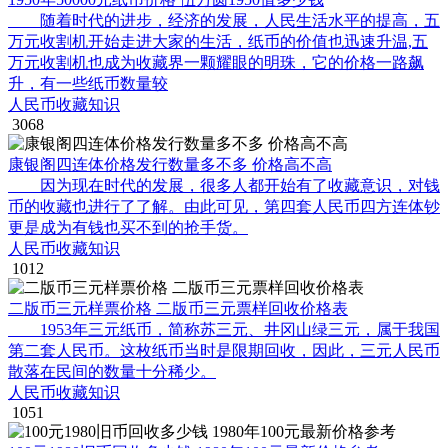
随着时代的进步，经济的发展，人民生活水平的提高，五
万元收割机开始走进大家的生活，纸币的价值也迅速升温,五
万元收割机也成为收藏界一颗耀眼的明珠，它的价格一路飙
升，有一些纸币数量较
人民币收藏知识
3068
康银阁四连体价格发行数量多不多 价格高不高
因为现在时代的发展，很多人都开始有了收藏意识，对钱
币的收藏也进行了了解。由此可见，第四套人民币四方连体钞
更是成为有钱也买不到的抢手货。
人民币收藏知识
1012
二版币三元样票价格 二版币三元票样回收价格表
1953年三元纸币，简称苏三元、井冈山绿三元，属于我国
第二套人民币。这枚纸币当时是限期回收，因此，三元人民币
散落在民间的数量十分稀少。
人民币收藏知识
1051