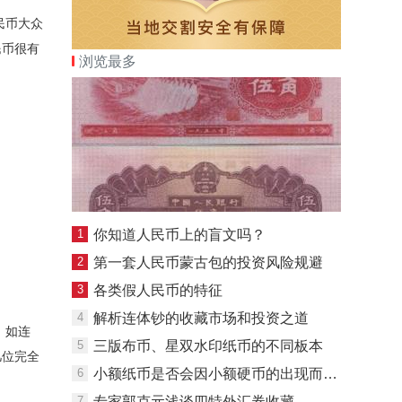
民币大众
民币很有
浏览最多
1
你知道人民币上的盲文吗？
2
第一套人民币蒙古包的投资风险规避
3
各类假人民币的特征
4
解析连体钞的收藏市场和投资之道
，如连
5
三版布币、星双水印纸币的不同板本
几位完全
6
小额纸币是否会因小额硬币的出现而消失？
7
专家郭克元浅谈四特外汇券收藏