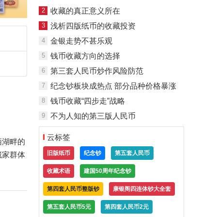
2
收藏的真正意义所在
3
浅析四版纸币的收藏投资
4
金银走势不甚乐观
5
钱币收藏方向的选择
6
第三套人民币炒作风险防范
7
纪念钞板块成热点 部分品种价格暴涨
8
钱币收藏“四步走”战略
9
不为人知的第三版人民币
云标签
栖湖畔的
旧版纸币
纪念钞
第五套人民币
藏家群体
收藏术语
建国50周年纪念钞
第四套人民币整版钞
康银阁四连体钞大全套
第五套人民币5元
第四套人民币2元