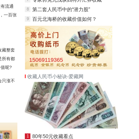
没有流通
8
第二套人民币中的“潜力股”
，一百张
9
百元北海桥的收藏价值如何？
收藏整套
是所有都
15069119365
值呢?
收藏人民币小秘诀-爱藏网
会只涨不
1
80年50元收藏看点