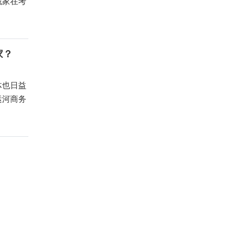
藏家在考
家？
体也日益
运河商务