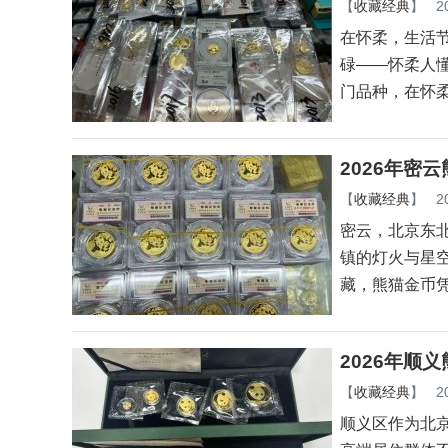
【
收藏经典
】
2
在怀柔，生活
碌——怀柔人
门品种，在怀
2026年密
【
收藏经典
】
2
密云，北京东
镇的灯火与星
藏，熊猫金币
2026年顺
【
收藏经典
】
2
顺义区作为北