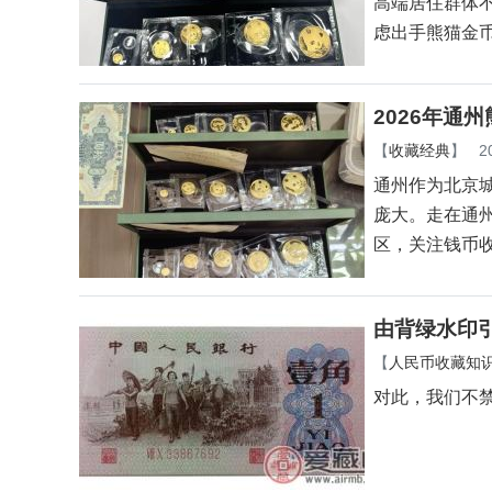
高端居住群体
虑出手熊猫金
2026年通
【
收藏经典
】
2
通州作为北京
庞大。走在通
区，关注钱币
由背绿水印
【
人民币收藏知
对此，我们不