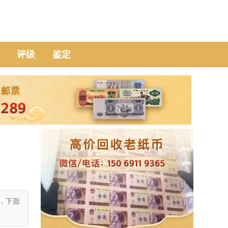
评级
鉴定
，下面