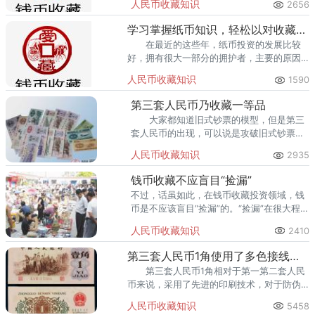
人民币收藏知识
2656
以从侧面直观地反映出当时的社会风土民情
以及时代的特征。
学习掌握纸币知识，轻松以对收藏投资
在最近的这些年，纸币投资的发展比较
好，拥有很大一部分的拥护者，主要的原因
之一是，相对来说，其投资收藏是比较轻
人民币收藏知识
1590
松，容易控制的。
第三套人民币乃收藏一等品
大家都知道旧式钞票的模型，但是第三
套人民币的出现，可以说是攻破旧式钞票的
关闭性，不仅改了板式，撤销边框，酿成了
人民币收藏知识
2935
凋谢式构图。
钱币收藏不应盲目“捡漏”
不过，话虽如此，在钱币收藏投资领域，钱
币是不应该盲目“捡漏”的。“捡漏”在很大程度
上只是属于懂行的一部分人而已。
人民币收藏知识
2410
第三套人民币1角使用了多色接线印刷技术
第三套人民币1角相对于第一第二套人民
币来说，采用了先进的印刷技术，对于防伪
有很大意义。我国1980年、1990年版的5
人民币收藏知识
5458
元、2元、1元券人民币正面左侧盲文旁的花