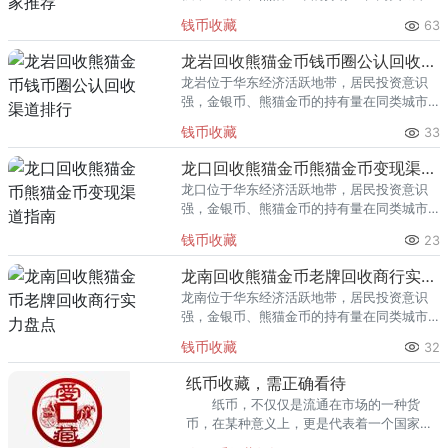
里位居前列。每逢金价高位，龙泉藏友变现
钱币收藏
63
熊猫金币的需求就明显升温，但鱼龙混杂的
回收渠道里，能精准识别版别溢
龙岩回收熊猫金币钱币圈公认回收渠道排行
龙岩位于华东经济活跃地带，居民投资意识
强，金银币、熊猫金币的持有量在同类城市
里位居前列。每逢金价高位，龙岩藏友变现
钱币收藏
33
熊猫金币的需求就明显升温，但鱼龙混杂的
回收渠道里，能精准识别版别溢
龙口回收熊猫金币熊猫金币变现渠道指南
龙口位于华东经济活跃地带，居民投资意识
强，金银币、熊猫金币的持有量在同类城市
里位居前列。每逢金价高位，龙口藏友变现
钱币收藏
23
熊猫金币的需求就明显升温，但鱼龙混杂的
回收渠道里，能精准识别版别溢
龙南回收熊猫金币老牌回收商行实力盘点
龙南位于华东经济活跃地带，居民投资意识
强，金银币、熊猫金币的持有量在同类城市
里位居前列。每逢金价高位，龙南藏友变现
钱币收藏
32
熊猫金币的需求就明显升温，但鱼龙混杂的
回收渠道里，能精准识别版别溢
纸币收藏，需正确看待
纸币，不仅仅是流通在市场的一种货
币，在某种意义上，更是代表着一个国家在
不同时期造钱的印刷技术水平，同时，也可