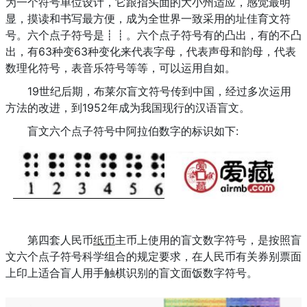
为一个符号单位设计，它跟指头面的大小州适应，感觉最明
显，摸读和书写最方便，成为全世界一致采用的址佳育文符
号。六个点子符号是┋┋。六个点子符号有的凸出，有的不凸
出，有63种变63种变化来代表字母，代表声母和韵母，代表
数理化符号，表音乐符号等等，可以运用自如。
19世纪后期，布莱尔盲文符号传到中国，经过多次运用
方法的改进，到1952年成为我国现行的汉语盲文。
盲文六个点子符号中阿拉伯数字的标识如下:
第四套人民币
纸币
主币上使用的盲文数字符号，是按照盲
文六个点子符号科学组合的规定要求，在人民币有关券别票面
上印上适合盲人用手触棋识别的盲文面饭数字符号。