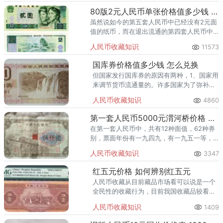
纹图案采用了对印。
80版2元人民币单张价格值多少钱 80版2元人民币单张收藏价值
虽然说如今的第五套人民币中已经没有2元面
值的纸币，而在退出流通的第四套人民币中2
元面值的纸币有2个版本，价值最高的当属80
人民币收藏知识
11573
版2元人民币。
国库券价格值多少钱 怎么兑换
但国家发行国库券的原因有两种，1、国家用
来调节货币流通量的。许多国家为了弥补国
家财政收支不平衡，发行国库券。到目前为
人民币收藏知识
4860
止，而早期的国库券退出流通市场后，逐渐
成为了老百姓们收藏的对象。
第一套人民币5000元渭河桥价格 5000元渭河桥图片
在第一套人民币中，共有12种面值，62种券
别，票面年份有一九四九，有一九五一等，
伍仟圆渭河桥做为票面年份最晚的一张纸
人民币收藏知识
3347
钞，可谓独树一帜。
红五元价格 如何辨别红五元
人民币收藏从目前藏品市场看可以说是一个
全民性的收藏行为，目前我国收藏品较看重
的是第一二套人民币的价值，其中第一套人
人民币收藏知识
1409
民币市场价格在四百万左右，第二套人民币
市场价格不断提升。