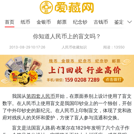
首页
纸币
金银币
邮票
纪念钞
古钱币
鉴定
你知道人民币上的盲文吗？
2013-08-29 10:17:26
人民币收藏知识
阅读：13550
我国从
第四套人民币
开始，在票面券别上设计使用了盲文
数字。在人民币上使用盲文是我国印钞业上的一个独创，开创
了中外印钞史的新纪元。在人民币上印制盲文，体现了党和政
府对残疾人的关怀和爱护，方便了盲人参与流通和交换。
盲文是法国盲人路易·布莱尔在1829年发明了六个点子作