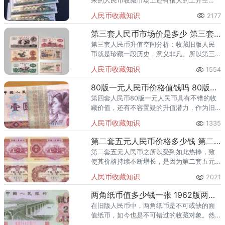
来的人民币收藏市场上还有很大的上升空
间。
人民币收藏知识
2177
第三套人民币市场价是多少 第三套人民币升值空间分析
第三套人民币升值空间分析：收藏旧版人民
币就是珍藏一段历史，意义非凡。所以第三
套人民币升值空间是指日可待的，未来价格
人民币收藏知识
1554
上涨可能性非常的大。
80版一元人民币价格值钱吗 80版一元人民币有收藏价值吗
第四套人民币80版一元人民币具有不错的收
藏价值，还有不容置疑的升值潜力，作为旧
版纸币来说是不可多得的收藏珍品。
人民币收藏知识
1335
第二套五元人民币价格多少钱 第二套五元人民币值得收藏投资吗
第二套五元人民币之所以受到如此热捧，致
使其价格持续不断增长，是因为第二套五元
人民币存世数量十分有限，所以如果有机会
人民币收藏知识
2021
收藏第二套五元人民币的朋友千万别错过
了。
两角纸币值多少钱一张 1962版两角纸币值得收藏投资吗
在旧版人民币中，两角纸币是不可或缺的面
值纸币，如今也是不可错过的收藏对象。然
而1962版两角纸币作为第三套人民币里面值