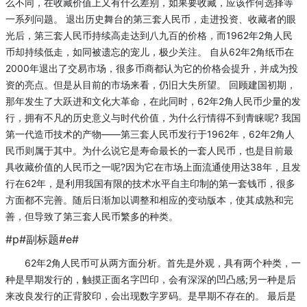
么不同，在收藏价值上又有什么差别，如果要收藏，应该作何选择等
一系列问题。 退出历史舞台的第三套人民币，走进投资、收藏者的眼
光后，第三套人民币持续高走达到八九百的价格，而1962年2角人民
币却持续低走，如同被遗忘的宠儿，极少关注。 自从62年2角纸币在
2000年退出了交易市场，很多币商都认为它的价格会提升，并成为投
资的亮点。但是从目前的市场来看，仍旧大失所望。 回顾建国初期，
那年发生了大跃进和文化大革命，在此同时，62年2角人民币少量的发
行，拥有不凡的历史意义与时代价值，为什么行情得不到青睐呢? 我国
第一代造币技术的产物——第三套人民币发行于1962年，62年2角人
民币则属于其中。为什么说它是寿命最长的一套人民币，也是目前最
具收藏价值的人民币之一呢?因为它在市场上面流通使用达38年，且发
行在62年，是利用我国有限的技术水平自主印制的第一套钱币，很多
方面都不完善。随后日渐加以调整和相应的变动版本，使其成熟和完
善，但导致了第三套人民币繁多的种类。
#p#副标题#e#
62年2角人民币可从两方面分析。首先是外观，具有两个种类，一
种是早期发行的，触摸正面名字凹印，会有深深的凹凸感;另一种是后
来改良发行的正背胶印，会出现数字罗码。是早期不存在的。 最后是