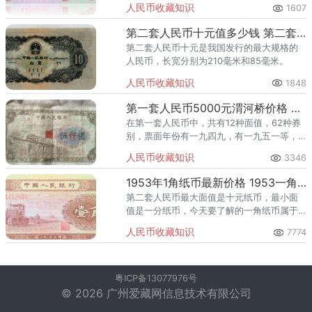
人民币收藏知识
1607
小的纸币，却被大家忽略了。
第二套人民币十元值多少钱 第二套人民币十元真假分别方法
第二套人民币十元是我国发行的最大规格的
人民币，长宽分别为210毫米和85毫米。
人民币收藏知识
1848
第一套人民币5000元渭河桥价格 5000元渭河桥图片
在第一套人民币中，共有12种面值，62种券
别，票面年份有一九四九，有一九五一等，
伍仟圆渭河桥做为票面年份最晚的一张纸
人民币收藏知识
3346
钞，可谓独树一帜。
1953年1角纸币最新价格 1953一角钱纸币价格表
第二套人民币最大面值是十元纸币，最小面
值是一分纸币，今天要了解的一角纸币属于
1953年发行1角钱币。 1953年1角 第
人民币收藏知识
7774
二套人民币纸币共有11种不同的面值，19种
不同的版别，其
粤ICP备13077976号
© 2026 广州爱藏网信息技术有限公司