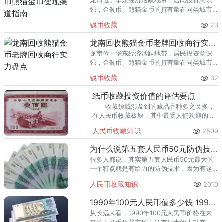
龙口位于华东经济活跃地带，居民投资意识
强，金银币、熊猫金币的持有量在同类城市
里位居前列。每逢金价高位，龙口藏友变现
钱币收藏
23
熊猫金币的需求就明显升温，但鱼龙混杂的
回收渠道里，能精准识别版别溢
龙南回收熊猫金币老牌回收商行实力盘点
龙南位于华东经济活跃地带，居民投资意识
强，金银币、熊猫金币的持有量在同类城市
里位居前列。每逢金价高位，龙南藏友变现
钱币收藏
32
熊猫金币的需求就明显升温，但鱼龙混杂的
回收渠道里，能精准识别版别溢
纸币收藏投资价值的评估要点
收藏领域涉及到的藏品品种多之又多，
在人民币收藏板块，其中最受人们欢迎的当
属纸币，纸币收藏是流通领域之外的一种文
人民币收藏知识
2509
化活动，也是货币文化的继承、发展和延
续。
为什么说第五套人民币50元防伪技术给力
很多人都说，其实第五套人民币50元最大的
一个特点就是有给力的防伪技术，因为有这
样的特点，所以，目前这枚纸币出现假币的
人民币收藏知识
2010
可能性也比较小，那么，它到底有哪些给力
的防伪技术呢？
1990年100元人民币值多少钱 1990年100元人民币升值潜力分析
从长远来看，1990年100元人民币价格在未