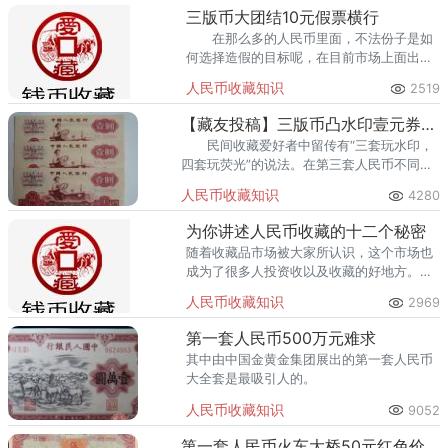
回收渠道里，能精准识别版别溢
三版币大团结10元假票横行
在那么多的人民币里面，不法份子是如
何选择造假的目标呢，在目前市场上面出现
的假票来分析，造假目标必须符合两个基本
人民币收藏知识
2519
的条件，第一个是仿制的可能性比较高，第
二个是必须市场需求比较大。
【藏友投稿】三版币凸水印壹元券的历史价值
民间收藏爱好者中留传有“三套玩水印，
四套玩荧光”的说法。在第三套人民币不同券
种的水印类型中，壹元券的“凸水印”别具一
人民币收藏知识
4280
格，更有中国味道，同时本券种包涵着丰富
的历史信息。
为你讲述人民币收藏的十二个秘密
随着收藏品市场被大家所认识，这个市场也
成为了很多人投资收以及收藏的好地方。在
人民币收藏过程中，每一位藏家都必须对一
人民币收藏知识
2969
下十二个行业秘密有细致的了解。
第一套人民币500万元难求
其中由中国金黄金集团展出的第一套人民币
大全套是最吸引人的。
人民币收藏知识
9052
第一套人民币火车大桥50元红色价格会有更好的发展空间