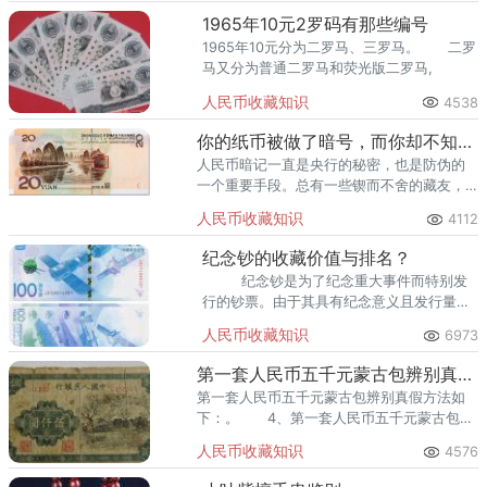
淀消耗。
1965年10元2罗码有那些编号
1965年10元分为二罗马、三罗马。 二罗
马又分为普通二罗马和荧光版二罗马,
人民币收藏知识
4538
你的纸币被做了暗号，而你却不知道！
人民币暗记一直是央行的秘密，也是防伪的
一个重要手段。总有一些锲而不舍的藏友，
拿着放大镜甚至显微镜寻找那些隐藏在钱币
人民币收藏知识
4112
中的暗记，并乐享其中。今天小易就和大家
来谈谈，人民币上暗记那些事。
纪念钞的收藏价值与排名？
纪念钞是为了纪念重大事件而特别发
行的钞票。由于其具有纪念意义且发行量
小，所以有着很大的收藏价值和升
人民币收藏知识
6973
第一套人民币五千元蒙古包辨别真假方法
第一套人民币五千元蒙古包辨别真假方法如
下：。 4、第一套人民币五千元蒙古包背
面的暗记在中间的花幅内有阿拉伯数字5000
人民币收藏知识
4576
和人字。