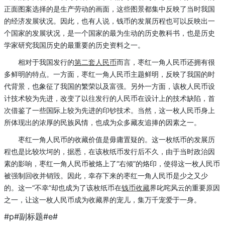
正面图案选择的是生产劳动的画面，这些图景都集中反映了当时我国
的经济发展状况。因此，也有人说，钱币的发展历程也可以反映出一
个国家的发展状况，是一个国家的最为生动的历史教科书，也是历史
学家研究我国历史的最重要的历史资料之一。
相对于我国发行的
第二套人民币
而言，枣红一角人民币还拥有很
多鲜明的特点。一方面，枣红一角人民币主题鲜明，反映了我国的时
代背景，也象征了我国的繁荣以及富强。另外一方面，该枚人民币设
计技术较为先进，改变了以往发行的人民币在设计上的技术缺陷，首
次借鉴了一些国际上较为先进的印钞技术。当然，这一枚人民币身上
所体现出的浓厚的民族风情，也成为众多藏友追捧的因素之一。
枣红一角人民币的收藏价值是毋庸置疑的。这一枚纸币的发展历
程也是比较坎坷的，据悉，在该枚纸币发行后不久，由于当时政治因
素的影响，枣红一角人民币被烙上了“右倾”的烙印，使得这一枚人民币
被强制回收并销毁。因此，幸存下来的枣红一角人民币是少之又少
的。这一“不幸”却也成为了该枚纸币在
钱币收藏
界叱咤风云的重要原因
之一，让这一枚人民币成为收藏界的宠儿，集万千宠爱于一身。
#p#副标题#e#