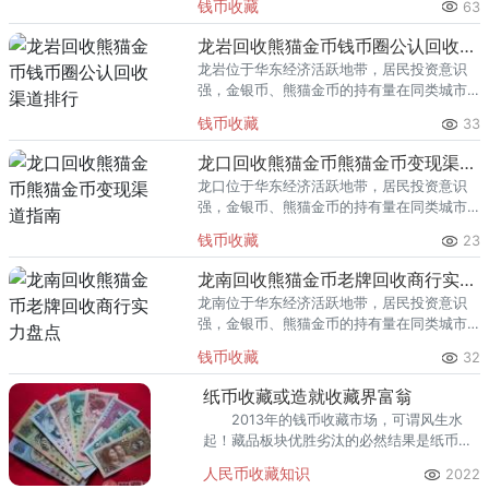
钱币收藏
63
熊猫金币的需求就明显升温，但鱼龙混杂的
回收渠道里，能精准识别版别溢
龙岩回收熊猫金币钱币圈公认回收渠道排行
龙岩位于华东经济活跃地带，居民投资意识
强，金银币、熊猫金币的持有量在同类城市
里位居前列。每逢金价高位，龙岩藏友变现
钱币收藏
33
熊猫金币的需求就明显升温，但鱼龙混杂的
回收渠道里，能精准识别版别溢
龙口回收熊猫金币熊猫金币变现渠道指南
龙口位于华东经济活跃地带，居民投资意识
强，金银币、熊猫金币的持有量在同类城市
里位居前列。每逢金价高位，龙口藏友变现
钱币收藏
23
熊猫金币的需求就明显升温，但鱼龙混杂的
回收渠道里，能精准识别版别溢
龙南回收熊猫金币老牌回收商行实力盘点
龙南位于华东经济活跃地带，居民投资意识
强，金银币、熊猫金币的持有量在同类城市
里位居前列。每逢金价高位，龙南藏友变现
钱币收藏
32
熊猫金币的需求就明显升温，但鱼龙混杂的
回收渠道里，能精准识别版别溢
纸币收藏或造就收藏界富翁
2013年的钱币收藏市场，可谓风生水
起！藏品板块优胜劣汰的必然结果是纸币成
王，!纸币成王有其天生的无可比拟的因素：
人民币收藏知识
2022
有限的几个品种，有限的存世量，巨量的沉