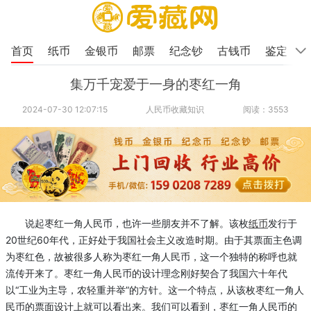
首页
纸币
金银币
邮票
纪念钞
古钱币
鉴定
集万千宠爱于一身的枣红一角
2024-07-30 12:07:15
人民币收藏知识
阅读：3553
说起枣红一角人民币，也许一些朋友并不了解。该枚
纸币
发行于
20世纪60年代，正好处于我国社会主义改造时期。由于其票面主色调
为枣红色，故被很多人称为枣红一角人民币，这一个独特的称呼也就
流传开来了。枣红一角人民币的设计理念刚好契合了我国六十年代
以“工业为主导，农轻重并举”的方针。这一个特点，从该枚枣红一角人
民币的票面设计上就可以看出来。我们可以看到，枣红一角人民币的