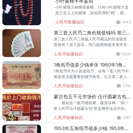
小叶紫檀手串鉴别
小叶紫檀又称檀香紫檀，只有小叶紫檀才是
真正意义上的紫檀，其他所谓的“檀”，都不
是紫檀。
人民币收藏知识
1543
第三套人民币二角价格值钱吗 第三套人民币二角有收藏价值吗
第三套人民币二角版人民币藏品的价值较其
面值有了很大提高，而凸版两角版本身库存
较少，所以价格是其他两种两角版纸币的七
人民币收藏知识
1504
八倍。
1角纸币值多少钱单张 1960年1角纸币升值潜力分析
1角纸币作为小面值纸币，在每一套人民币中
都是扮演着重要的辅币角色。它与第二套人
民币中最后一个票券1956年版棕色5元券同时
人民币收藏知识
1779
公布发行，是承上启下的过渡性票券。
蒙古包五千元市场价 伍仟圆蒙古包拍卖纪录
都知道一版币难收藏，极其珍稀，“第一
套人民币伍仟圆蒙古包”更是稀世珍品中的佼
佼者。
人民币收藏知识
1781
1953年五角纸币值多少钱 1953年5角纸币最新价格