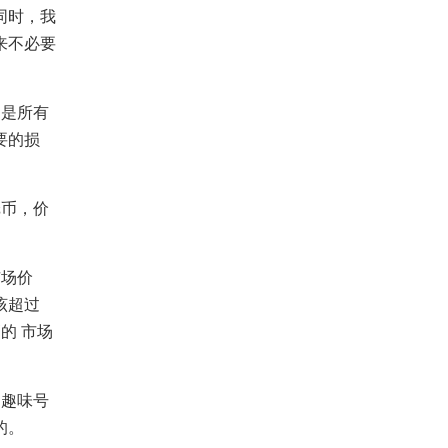
同时，我
来不必要
是所有
要的损
币，价
场价
该超过
的 市场
趣味号
的。