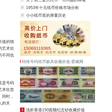
8
1953年十元纸币价格市场分析
9
小小纸币里的厚重历史
价值的情
15069119365
的艺术欣
的不同也
特殊号码纸币极具收藏价值-爱藏网
其是号码
艺术欣赏
。同时，
人的关
1
浅析香港150面额纪念钞收藏价值