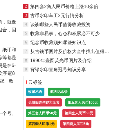
2
第四套2角人民币价格上涨10余倍
3
古币水印车工2元行情分析
的，就像
4
谈谈哪些人民币值得收藏投资
组合，因
5
收藏非易事，心态和积累必不可少
6
纪念币收藏须知哪些知识点
。纸币和
7
从古钱币图片及价格大全中找出值得投资的古钱币
等等都是
8
1990年壹圆荧光币图片及介绍
码是在6-
9
背绿水印壹角冠号知识分享
文字冠8
字冠、数
云标签
收藏术语
航天纪念钞
长城四连体钞大全套
第五套人民币100元
一个号、
第五套人民币50元
第四套人民币50元
第四套人民币1元
第四套人民币5角