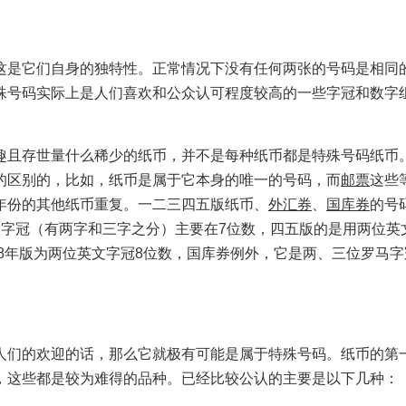
是它们自身的独特性。正常情况下没有任何两张的号码是相同
殊号码实际上是人们喜欢和公众认可程度较高的一些字冠和数字
且存世量什么稀少的纸币，并不是每种纸币都是特殊号码纸币
的区别的，比如，纸币是属于它本身的唯一的号码，而
邮票
这些
年份的其他纸币重复。一二三四五版纸币、
外汇券
、
国库券
的号
字冠（有两字和三字之分）主要在7位数，四五版的是用两位英
88年版为两位英文字冠8位数，国库券例外，它是两、三位罗马
们的欢迎的话，那么它就极有可能是属于特殊号码。纸币的第
，这些都是较为难得的品种。已经比较公认的主要是以下几种：