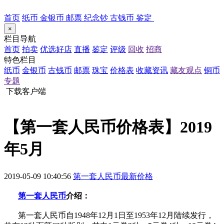
首页
纸币
金银币
邮票
纪念钞
古钱币
鉴定
×
栏目导航
首页
拍卖
优选好店
直播
鉴定
评级
回收
招商
特色栏目
纸币
金银币
古钱币
邮票
珠宝
价格表
收藏资讯
藏友观点
铜币
专题
下载客户端
【第一套人民币价格表】2019
年5月
2019-05-09 10:40:56
第一套人民币最新价格
第一套人民币
介绍：
第一套人民币自1948年12月1日至1953年12月陆续发行，