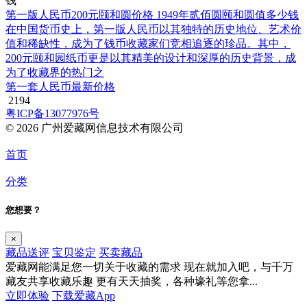
第一版人民币200元颐和圆价格 1949年贰佰圆颐和圆值多少钱
在中国货币史上，第一版人民币以其独特的历史地位、艺术价
值和稀缺性，成为了钱币收藏家们竞相追逐的珍品。其中，
200元颐和园纸币更是以其精美的设计和深厚的历史背景，成
为了收藏界的热门之
第一套人民币最新价格
2194
粤ICP备13077976号
© 2026 广州爱藏网信息技术有限公司
首页
分类
您想要？
×
藏品送评
宝贝鉴定
买卖藏品
爱藏网能满足您一切关于收藏的需求
现在就加入吧，与千万
藏友共享收藏乐趣
更有天天抽奖，各种壕礼等您拿...
立即体验
下载爱藏App