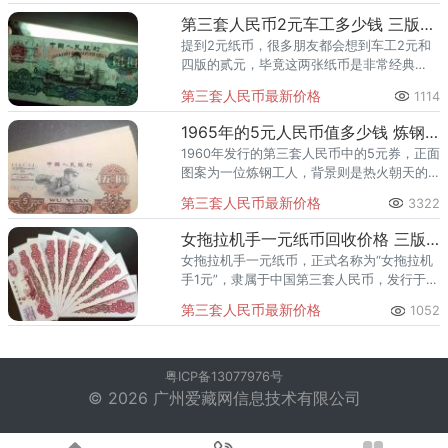
考，学子
第三套人民币2元车工多少钱 三版币车工二元价格
提到2元纸币，很多朋友都会想到车工2元和
四版的贰元，毕竟这两张纸币是非常经典
的，甚至可以说是第三版和第四版纸币的代
第三套人民币最新价格
1114
表之作。2元车工虽然不是第三套人民币的币
王，但2元车工绝对可以代表
1965年的5元人民币值多少钱 炼钢工人5元现值价格
1960年发行的第三套人民币中的5元券，正面
图案为一位炼钢工人，背景则是热火朝天的
炼钢场景，象征着新中国工业化的蓬勃发
第三套人民币最新价格
3322
展。这一设计不仅展现了当时社会的经济面
貌，也寄托了人民对工业强
女拖拉机手一元纸币回收价格 三版1元市场价格
女拖拉机手一元纸币，正式名称为“女拖拉机
手1元”，隶属于中国第三套人民币，发行于
1960年。其票面尺寸为131mm×57mm，正
第三套人民币最新价格
1052
面主色调为深红色，图案为女拖拉机手形
象，展现了新中国
粤ICP备13077976号
© 2026 广州爱藏网信息技术有限公司