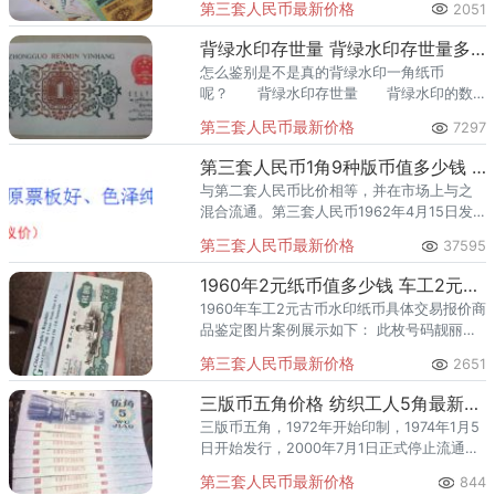
第三套人民币最新价格
2051
异。拥有着大市场空间的第三套人民币小全
套，在未来一定会有好的前景。
背绿水印存世量 背绿水印存世量多少及真伪鉴别
怎么鉴别是不是真的背绿水印一角纸币
呢？ 背绿水印存世量 背绿水印的数
量大约为10,000，或少于20,000，其中大多
第三套人民币最新价格
7297
数是旧品，而全新品相的估计还不足千张。
第三套人民币1角9种版币值多少钱 三版一角纸币价格大全
与第二套人民币比价相等，并在市场上与之
混合流通。第三套人民币1962年4月15日发
行枣红色1角纸币起，到2000年7月1日停止流
第三套人民币最新价格
37595
通，前后历时38年。
1960年2元纸币值多少钱 车工2元古币水印最新价格
1960年车工2元古币水印纸币具体交易报价商
品鉴定图片案例展示如下： 此枚号码靓丽、
美评高分的第三套人民币贰元古币水印车工
第三套人民币最新价格
2651
的市场回收成交价为1400元。
三版币五角价格 纺织工人5角最新价格
三版币五角，1972年开始印制，1974年1月5
日开始发行，2000年7月1日正式停止流通。
因为票面的主图案是几名女工在纺织厂工
第三套人民币最新价格
844
作，被称为“纺织工人5角”。1977年恢复高