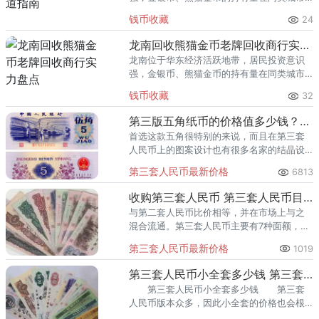
里位居前列。每逢金价高位，龙口藏友变现
钱币收藏
24
熊猫金币的需求就明显升温，但鱼龙混杂的
回收渠道里，能精准识别版别溢
龙南回收熊猫金币老牌回收商行实力盘点
龙南位于华东经济活跃地带，居民投资意识
强，金银币、熊猫金币的持有量在同类城市
里位居前列。每逢金价高位，龙南藏友变现
钱币收藏
32
熊猫金币的需求就明显升温，但鱼龙混杂的
回收渠道里，能精准识别版别溢
第三版五角纸币的价格值多少钱？第三版五角纸币收藏价值
首选这款五角很特别的来说，而且在第三套
人民币上的图案设计也有很多名家的结晶设
计，在国际钱币界自然是享有盛誉的。
第三套人民币最新价格
6813
收购第三套人民币 第三套人民币目前价格
与第二套人民币比价相等，并在市场上与之
混合流通。第三套人民币主要有7种面额，9
种版型，主要是1角币3种，2角币，5角币
第三套人民币最新价格
1019
种，1元币种，2元币，5元币，10元币各1
种。
第三套人民币小全套多少钱 第三套人民币小全套市场行情
第三套人民币小全套多少钱 第三套
人民币版本众多，因此小全套的价格也会根
据所挑选的纸币版本的不同存在一定的差