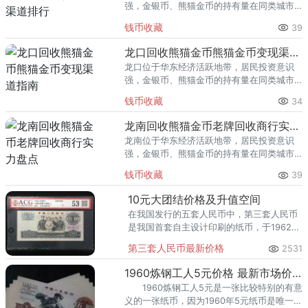
强，金银币、熊猫金币的持有量在同类城市
里位居前列。每逢金价高位，龙岩藏友变现
钱币收藏
39
熊猫金币的需求就明显升温，但鱼龙混杂的
回收渠道里，能精准识别版别溢
龙口回收熊猫金币熊猫金币变现渠道指南
龙口位于华东经济活跃地带，居民投资意识
强，金银币、熊猫金币的持有量在同类城市
里位居前列。每逢金价高位，龙口藏友变现
钱币收藏
34
熊猫金币的需求就明显升温，但鱼龙混杂的
回收渠道里，能精准识别版别溢
龙南回收熊猫金币老牌回收商行实力盘点
龙南位于华东经济活跃地带，居民投资意识
强，金银币、熊猫金币的持有量在同类城市
里位居前列。每逢金价高位，龙南藏友变现
钱币收藏
39
熊猫金币的需求就明显升温，但鱼龙混杂的
回收渠道里，能精准识别版别溢
10元大团结价格及升值空间
在我国发行的五套人民币中，第三套人民币
是我国首套自主设计印刷的纸币，于1962年
4月15日开始发行。
第三套人民币最新价格
2531
1960炼钢工人5元价格 最新市场价是多少
1960炼钢工人5元是一张比较特别的有意
义的一张纸币，因为1960年5元纸币是唯一张