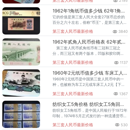
第三套人民币最新价格
2195
一，目前在市场上价格是非常高的，而且价
格还在不断上涨。
1962年1角纸币值多少钱 62年1角价格
它的价值是第三套人民大全套27张币总价的
百分之六十左右，俗称“币王”，是第三套人民
币中发行量最少，发行时间最短、存世量最
第三套人民币最新价格
3840
少的一角纸币。
1962年贰角人民币价格表 62年贰角收藏价值
第三套人民币贰角纸币有二冠和三冠之
分，而三冠又有两个版本，凹版和胶印两
种。而人们只关注到了这个绝唱版的2角，却
第三套人民币最新价格
1137
忘记了第三套人民币贰角纸币的存在。
1960年2元纸币值多少钱 车床工人2元收藏价值
1960年2元纸币是中国第三套人民币中的一
种，也被称为车工2元或车床工人2元【下面
是关于1960年2元纸币的介绍】 1、正面图
第三套人民币最新价格
1367
案：1960年2元纸币的正面图案
纺织女工5角价格 纺织女工5角回收价格
纺织女工5角纸币，是中国人民银行于1972年
印制，1974年5月正式发行的一种流通货币。
作为第三套人民币的“关门币”之一，纺织女工
第三套人民币最新价格
530
5角以其独特的主题图案和时代文化元素，成