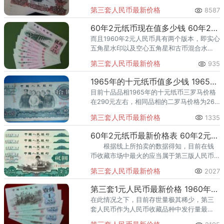
赢得国际大奖的纸币。正面图案主要一名炼
第三套人民币最新价格
8587
钢工人组成，在收藏界大家俗称为“炼钢
60年2元纸币现在值多少钱 60年2元纸币投资价值
而且1960年2元人民币具有两个版本，即实心
五角星水印以及空心五角星和古币混合水
印，这样的水印制作方式使得这套人民币的
第三套人民币最新价格
935
收藏价值非常之高。
1965年的十元纸币值多少钱 1965年的十元纸币最新行情
目前十品品相1965年的十元纸币三罗马价格
在290元左右，相同品相的二罗马价格为260
元左右。
第三套人民币最新价格
1335
60年2元纸币最新价格表 60年2元纸币现在值多少钱
根据线上所拍卖的数据得知，目前在钱
币收藏市场中最火的应当属于第三版人民币
了，其市场价格及时间沉淀都是属于比较中
第三套人民币最新价格
2027
等的，适合大部分藏家进行收藏投资，当
然，成套收藏人民币的话应该是只
第三套1元人民币最新价格 1960年1元纸币真假鉴定
在此情况之下，目前存世量极其稀少，第三
套人民币作为人民币收藏品种中发行量最
少、流通时间最短、存世量最低的纸币之