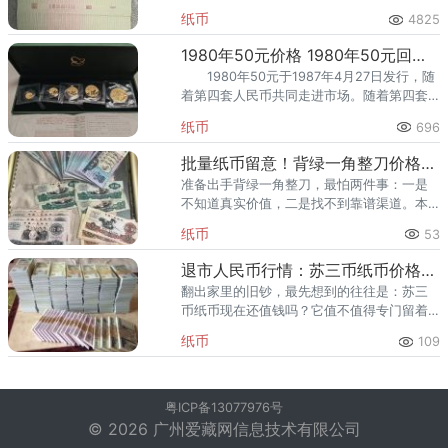
图案，背面则是国徽和牡丹花，主色调为淡
纸币
4825
绿色。该纸币分为二罗马、三罗马及凹凸版
三个版本，其中凹凸版最为
1980年50元价格 1980年50元回收价格最新
1980年50元于1987年4月27日发行，随
着第四套人民币共同走进市场。随着第四套
人民币的退市，1980年50元的收藏价值也是
纸币
696
在不断的升高，这时候可得记住了，千万别
拿到银行去
批量纸币留意！背绿一角整刀价格，整刀比单张贵很多
准备出手背绿一角整刀，最怕两件事：一是
不知道真实价值，二是找不到靠谱渠道。本
文先讲背绿一角整刀的收藏与升值逻辑，再
纸币
53
给最新回收参考价与上门回收渠道，帮你卖
得明明白白。 一、背绿一角整
退市人民币行情：苏三币纸币价格，2026报价一览
翻出家里的旧钞，最先想到的往往是：苏三
币纸币现在还值钱吗？它值不值得专门留着
或出手？苏三币纸币的市场表现，其实由几
纸币
109
个硬因素决定，下面逐一说清。 一、苏三币
纸币收藏价值与升值溢价 判
粤ICP备13077976号
© 2026 广州爱藏网信息技术有限公司