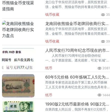
龙口位于华东经济活跃地带，居民投资意识
强，金银币、熊猫金币的持有量在同类城市
里位居前列。每逢金价高位，龙口藏友变现
钱币收藏
35
熊猫金币的需求就明显升温，但鱼龙混杂的
回收渠道里，能精准识别版别溢
龙南回收熊猫金币老牌回收商行实力盘点
龙南位于华东经济活跃地带，居民投资意识
强，金银币、熊猫金币的持有量在同类城市
里位居前列。每逢金价高位，龙南藏友变现
钱币收藏
39
熊猫金币的需求就明显升温，但鱼龙混杂的
回收渠道里，能精准识别版别溢
人民币发行70周年纪念币现在的市场价
人民币发行70周年纪念钞防伪特征
一、位于票面背面。透光观察，可见“长城”图
案的多层次水印。位于票面正面左下方，可
纸币
2081
见面额数字“50”。
60年5元价格 60年炼钢工人5元为收藏中的精品
而很多专家也说这是由于第三套人民币炼钢
工人五元非常具有纪念意义所以他也具有非
常大的升值空间。
纸币
1444
1990版2元纸币最新价格 90版2元纸币最新价格
自第四套人民以后，我国不再发行2元纸币，