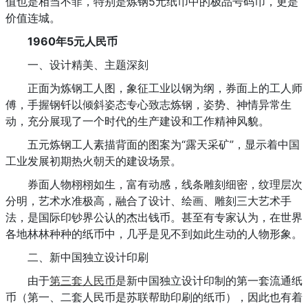
值也是相当不菲，特别是炼钢5元纸币中的极品号码币，更是
价值连城。
1960年5元人民币
一、设计精美、主题深刻
正面为炼钢工人图，象征工业以钢为纲，券面上的工人师
傅，手握钢钎以倾斜姿态专心致志炼钢，姿势、神情异常生
动，充分展现了一个时代的生产建设和工作精神风貌。
五元炼钢工人素描背面的图案为“露天采矿”，显示着中国
工业发展初期热火朝天的建设场景。
券面人物栩栩如生，富有动感，线条雕刻细密，纹理层次
分明，艺术水准极高，融合了设计、绘画、雕刻三大艺术手
法，是国际印钞界公认的杰出钱币。甚至有专家认为，在世界
各地林林种种的纸币中，几乎是见不到如此生动的人物形象。
二、新中国独立设计印刷
由于
第三套人民币
是新中国独立设计印制的第一套流通纸
币（第一、二套人民币是苏联帮助印刷的纸币），因此也有着