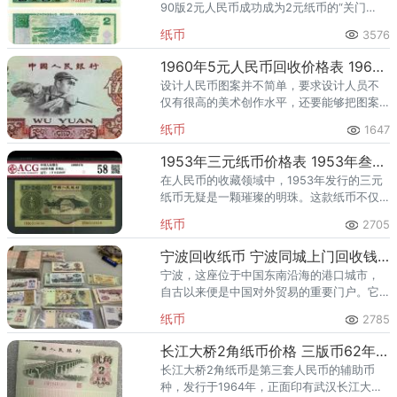
90版2元人民币成功成为2元纸币的“关门
币”，随着第四套人民的正式退市，90版2元
纸币
3576
人民币将会成为一波不小的收藏热潮，收藏
价值来日可期。
1960年5元人民币回收价格表 1960年5元人民币图片及价格
设计人民币图案并不简单，要求设计人员不
仅有很高的美术创作水平，还要能够把图案
和人民币上其他标志元素有机统一起来，设
纸币
1647
计出来的票面既要美观协调，还要能够防
伪。
1953年三元纸币价格表 1953年叁元人民币现值多少钱
在人民币的收藏领域中，1953年发行的三元
纸币无疑是一颗璀璨的明珠。这款纸币不仅
具有深厚的历史背景，还承载着时代的记
纸币
2705
忆，因此，其价格一直备受关注。目前单张
1953年3元纸币的回收价
宁波回收纸币 宁波同城上门回收钱币
宁波，这座位于中国东南沿海的港口城市，
自古以来便是中国对外贸易的重要门户。它
不仅是“海上丝绸之路”的起点之一，也是中国
纸币
2785
历史文化名城，拥有深厚的文化底蕴和丰富
的历史遗产。宁波回收纸币
长江大桥2角纸币价格 三版币62年2角值多少钱
长江大桥2角纸币是第三套人民币的辅助币
种，发行于1964年，正面印有武汉长江大桥