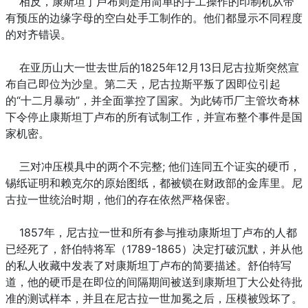
相反，康斯坦丁卢布则是用简单的手工操作的印制机从带
有预压的边缘字母的空白处手工制作的。他们都显示不同程度
的对齐错误。
在亚历山大一世去世后的1825年12月13日尼古拉斯突然宣
布自己即位为沙皇。第二天，尼古拉斯平叛了因即位引起
的“十二月暴动”，并全面掌控了国家。为此铸币厂主管坎奇林
下令停止康斯坦丁卢布的所有试制工作，并宣布整个事件是国
家机密。
三对冲压模具中的两个不完整; 他们连同五个证实的硬币，
锡纸证明和赖克尔的原始图纸，都被锁在财政部的金库里。尼
古拉一世统治时期，他们的存在依然严格保密。
1857年，尼古拉一世和所有参与推动康斯坦丁卢布的人都
已经死了，舒伯特将军（1789-1865）决定打破沉默，并从他
的私人收藏中发表了对康斯坦丁卢布的简要描述。舒伯特写
道，他的硬币是在即位的间隔期间被送到康斯坦丁大公处待批
准的测试样本，并且在尼古拉一世加冕之后，压模被毁坏了。