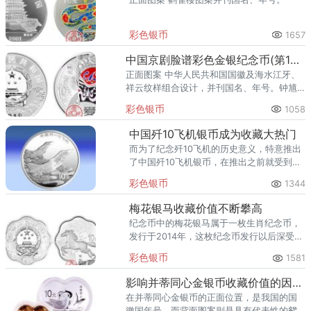
彩色银币
1657
中国京剧脸谱彩色金银纪念币(第1组) 1盎司彩色圆形银质纪念币
正面图案 中华人民共和国国徽及海水江牙、
祥云纹样组合设计，并刊国名、年号。钟馗
是我国历史上的忠贞之人，因此大家使用钟
彩色银币
1058
馗的形象来的抵御鬼邪的入侵，这也是我国
民俗文化的一个传统标志。
中国歼10飞机银币成为收藏大热门
而为了纪念歼10飞机的历史意义，特意推出
了中国歼10飞机银币，在推出之前就受到很
多人的关注。
彩色银币
1344
梅花银马收藏价值不断攀高
纪念币中的梅花银马属于一枚生肖纪念币，
发行于2014年，这枚纪念币发行以后深受关
注，目前在市场上价格也是呈上涨趋势。
彩色银币
1581
影响并蒂同心金银币收藏价值的因素有哪些
在并蒂同心金银币的正面位置，是我国的国
徽国年号，而背面图案则是具有代表性的鸳