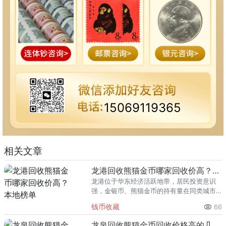
15069119365
相关文章
龙港回收熊猫金币哪家回收价高？本地榜单
龙港位于华东经济活跃地带，居民投资意识
强，金银币、熊猫金币的持有量在同类城市
里位居前列。每逢金价高位，龙港藏友变现
钱币收藏
66
熊猫金币的需求就明显升温，但鱼龙混杂的
回收渠道里，能精准识别版别溢
龙泉回收熊猫金币回收价格高的几家推荐