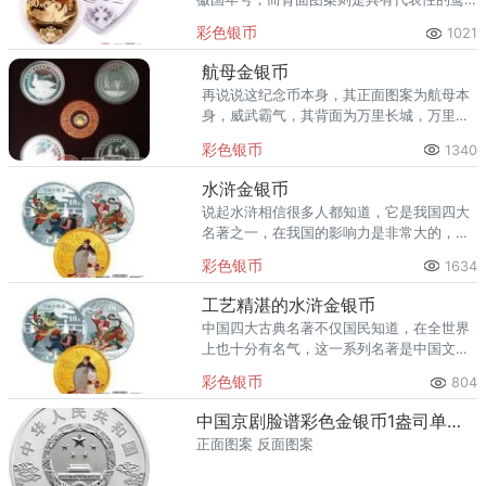
鸯以及并蒂莲。据悉，目前并蒂同心金银币
彩色银币
1021
的收藏价格达到了3000。
航母金银币
再说说这纪念币本身，其正面图案为航母本
身，威武霸气，其背面为万里长城，万里长
城本身就是为了抵御外敌所建造，象征保卫
彩色银币
1340
我国的大好河山。
水浒金银币
说起水浒相信很多人都知道，它是我国四大
名著之一，在我国的影响力是非常大的，所
以，相关部门为了纪念这样的历史文化，决
彩色银币
1634
定在2009年8月发行一套以它为题材的金银
纪念币，这
工艺精湛的水浒金银币
中国四大古典名著不仅国民知道，在全世界
上也十分有名气，这一系列名著是中国文化
的代表，也充分说明中国从古代开始就文化
彩色银币
804
底蕴深厚。
中国京剧脸谱彩色金银币1盎司单雄信彩色银币
正面图案 反面图案