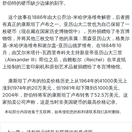
舒伯特的硬币缺少边缘的刻字。
这个故事在1886年由大公乔治-米哈伊洛维奇解密，后者拥
有真正的康斯坦丁卢布之一。亚历山大二世也为自己保留了一
枚硬币（现在藏在国家历史博物馆中），另外捐赠给了冬宫博
物馆，并将其他三枚交给了他的亲属：黑森亚历山大，格奥尔
基-米哈伊洛维奇和谢尔盖-亚历山德罗维奇。在1884年10
月，由艾尔米塔什-瓦西里奇科夫主持新皇帝亚历山大三世
（Alexander III）即位之后，由赖歇尔（Reichel）在羊皮纸
上绘制的三套印刷机和原创艺术品被捐赠给了冬宫博物馆。
康斯坦丁卢布的拍卖价格历史上从1964年的41000美元上
涨到1974年的20万美元，但1981年却下降到51000美元。
2004年，舒伯特将军的康斯坦丁卢布转售了52.5万美元。这
家拍卖公司声称，这是当时非美国硬币的最高价格记录。
本站部分内容收集于互联网，如有侵犯您的权利请联系我们及时删除。