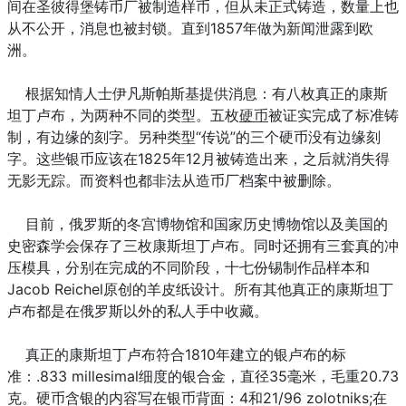
间在圣彼得堡铸币厂被制造样币，但从未正式铸造，数量上也
从不公开，消息也被封锁。直到1857年做为新闻泄露到欧
洲。
根据知情人士伊凡斯帕斯基提供消息：有八枚真正的康斯
坦丁卢布，为两种不同的类型。五枚
硬币
被证实完成了标准铸
制，有边缘的刻字。另种类型“传说”的三个硬币没有边缘刻
字。这些银币应该在1825年12月被铸造出来，之后就消失得
无影无踪。而资料也都非法从造币厂档案中被删除。
目前，俄罗斯的冬宫博物馆和国家历史博物馆以及美国的
史密森学会保存了三枚康斯坦丁卢布。同时还拥有三套真的冲
压模具，分别在完成的不同阶段，十七份锡制作品样本和
Jacob Reichel原创的羊皮纸设计。所有其他真正的康斯坦丁
卢布都是在俄罗斯以外的私人手中收藏。
真正的康斯坦丁卢布符合1810年建立的银卢布的标
准：.833 millesimal细度的银合金，直径35毫米，毛重20.73
克。硬币含银的内容写在银币背面：4和21/96 zolotniks;在