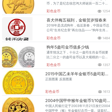
币，为了是纪念徐悲鸿大师诞辰一百二十周
年。这枚金币的规格是五盎司，只发行了一
彩色金币
1254
千枚。 在收藏市场上，徐悲鸿金币并不
是突然出现的。
喜犬伴梅五福到，金银贺岁报春来
2018年是戊戌狗年，临近新春，中国金币总
公司“生肖纪念章”再出佳品——“狗年生肖纪
念章”项目。
彩色金币
1484
狗年5盎司金币值多少钱
通常情况之下，十分之一盎司生肖金币就要
比二分之一的盎司金币以及大规模的一公斤
金币2公斤的金币好成交一些。我们选择投
彩色金币
1357
资品种要尽量以小规格品种。
2015中国乙未羊年金银币5盎司彩色金币
正面图案 反面图案
彩色金币
1613
2004中国甲申猴年金银币1/10盎司彩色金币
中国人民银行定于2003年11月21日发行2004
中国甲申（猴）年金银纪念币一套。该套纪