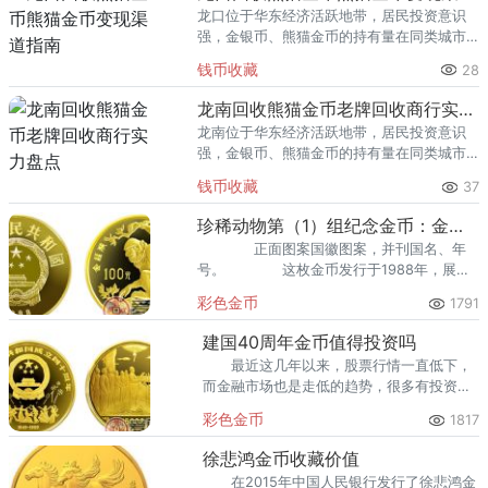
龙口位于华东经济活跃地带，居民投资意识
强，金银币、熊猫金币的持有量在同类城市
里位居前列。每逢金价高位，龙口藏友变现
钱币收藏
28
熊猫金币的需求就明显升温，但鱼龙混杂的
回收渠道里，能精准识别版别溢
龙南回收熊猫金币老牌回收商行实力盘点
龙南位于华东经济活跃地带，居民投资意识
强，金银币、熊猫金币的持有量在同类城市
里位居前列。每逢金价高位，龙南藏友变现
钱币收藏
37
熊猫金币的需求就明显升温，但鱼龙混杂的
回收渠道里，能精准识别版别溢
珍稀动物第（1）组纪念金币：金丝猴
正面图案国徽图案，并刊国名、年
号。 这枚金币发行于1988年，展现
出了珍稀动物金丝猴的面貌。
彩色金币
1791
建国40周年金币值得投资吗
最近这几年以来，股票行情一直低下，
而金融市场也是走低的趋势，很多有投资眼
光的人，开始关注于收藏市场，这也使收藏
彩色金币
1817
市场越来越活跃。建国40周年金币就是一款
十分不错的投资收藏品。
徐悲鸿金币收藏价值
在2015年中国人民银行发行了徐悲鸿金