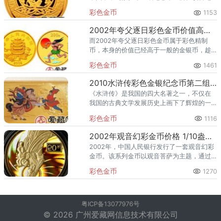
念币共12枚，其中金币6枚，银币6枚，均为
彩色金币
1153
中华人民共和国法定货币。
2002年夸父逐日彩色金币价值高于一般的金银币，受到藏家的一致好
而2002年夸父逐日彩色金币属于彩色精制
币，本身的价值已经高于一般的金银币，趁
势拉大了收藏价值的差距。
彩色金币
1461
2010水浒传彩色金银纪念币第二组升值空间大，投资潜力佳
《水浒传》是我国的四大名著之一，不仅在
我国的古典文学发展历史上画下了辉煌的一
笔，同时也是中国甚至是世界上共同拥有的
彩色金币
1116
一种宝贵精神还有财富。同时为了再进一步
地传承还有弘扬我国传统
2002年观音幻彩金币价格 1/10盎司观音幻彩金币值多少钱
2002年，中国人民银行发行了一套观音幻彩
金币。该系列金币以观音菩萨为主题，通过
精湛的铸造工艺和幻彩技术，将观音菩萨的
彩色金币
1270
慈悲与智慧表现得淋漓尽致。其中，送子观
音1/10盎司精制幻彩金
粤ICP备13077976号
© 2026 广州爱藏网信息技术有限公司