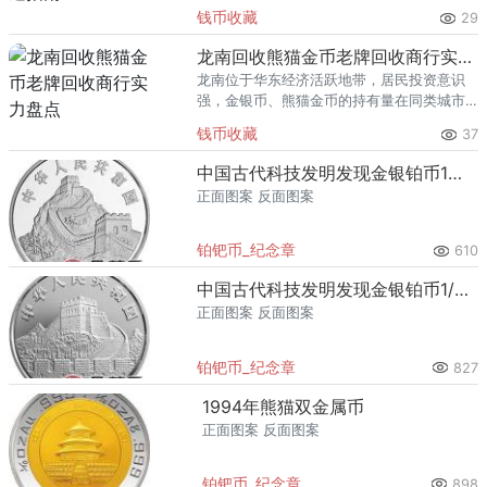
里位居前列。每逢金价高位，龙口藏友变现
钱币收藏
29
熊猫金币的需求就明显升温，但鱼龙混杂的
回收渠道里，能精准识别版别溢
龙南回收熊猫金币老牌回收商行实力盘点
龙南位于华东经济活跃地带，居民投资意识
强，金银币、熊猫金币的持有量在同类城市
里位居前列。每逢金价高位，龙南藏友变现
钱币收藏
37
熊猫金币的需求就明显升温，但鱼龙混杂的
回收渠道里，能精准识别版别溢
中国古代科技发明发现金银铂币1盎司铸铜术铂币
正面图案 反面图案
铂钯币_纪念章
610
中国古代科技发明发现金银铂币1/4盎司马蹬铂币
正面图案 反面图案
铂钯币_纪念章
827
1994年熊猫双金属币
正面图案 反面图案
铂钯币_纪念章
898