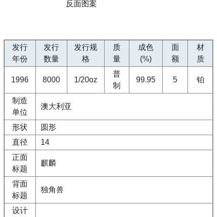
反面图案
发行
发行
发行规
质
成色
面
材
年份
数量
格
量
(%)
额
质
普
1996
8000
1/20oz
99.95
5
铂
制
制造
澳大利亚
单位
形状
圆形
直径
14
正面
麒麟
标题
背面
独角兽
标题
设计