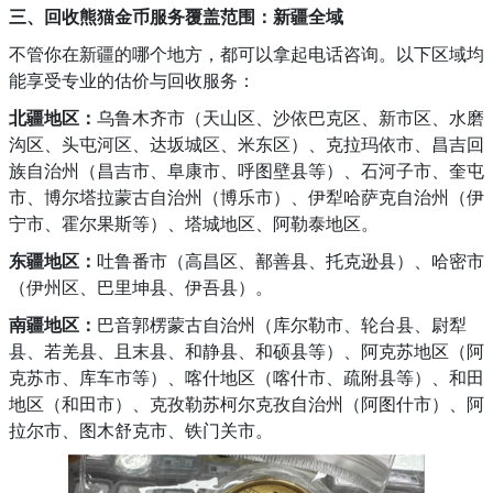
三、回收熊猫金币服务覆盖范围：新疆全域
不管你在新疆的哪个地方，都可以拿起电话咨询。以下区域均
能享受专业的估价与回收服务：
北疆地区：
乌鲁木齐市（天山区、沙依巴克区、新市区、水磨
沟区、头屯河区、达坂城区、米东区）、克拉玛依市、昌吉回
族自治州（昌吉市、阜康市、呼图壁县等）、石河子市、奎屯
市、博尔塔拉蒙古自治州（博乐市）、伊犁哈萨克自治州（伊
宁市、霍尔果斯等）、塔城地区、阿勒泰地区。
东疆地区：
吐鲁番市（高昌区、鄯善县、托克逊县）、哈密市
（伊州区、巴里坤县、伊吾县）。
南疆地区：
巴音郭楞蒙古自治州（库尔勒市、轮台县、尉犁
县、若羌县、且末县、和静县、和硕县等）、阿克苏地区（阿
克苏市、库车市等）、喀什地区（喀什市、疏附县等）、和田
地区（和田市）、克孜勒苏柯尔克孜自治州（阿图什市）、阿
拉尔市、图木舒克市、铁门关市。