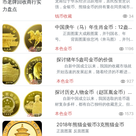
龙南位于华东经济活跃地带，居民投资意识
强，金银币、熊猫金币的持有量在同类城市
里位居前列。每逢金价高位，龙南藏友变现
钱币收藏
34
熊猫金币的需求就明显升温，但鱼龙混杂的
回收渠道里，能精准识别版别溢
中国庚午（马）年生肖金币：12盎司金币
正面图案大成殿图案，并刊国名、年
号。 背面图案徐悲鸿《奔马图》，并刊
面额。
本色金币
1196
探讨猪年5盎司金币的价值
自新中国成立以来，我国的收藏市场就
开始迅速的发展起来，随着经济的不断进
步，收藏市场上的买卖也在火热的进行中。
本色金币
927
探讨历史人物金币（赵匡胤金币）的鉴赏价值
自新中国成立以来，我国选取的造币题
材复杂多样，都有自己独特的收藏意义。但
是中国作为一个文化历史悠久的传统国家，
本色金币
1573
自然不能缺少对一些重要历史人物的纪念和
颂扬。
2018年熊猫金银币3克熊猫金币
正面图案 反面图案