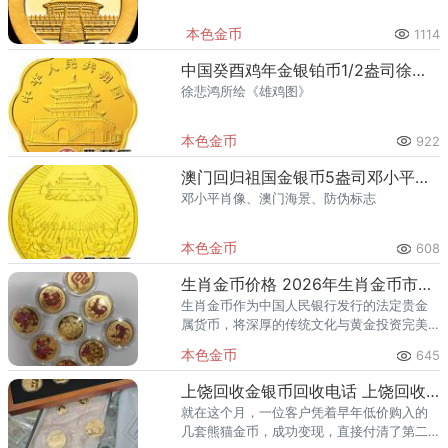
本色金币
1114
中国癸酉鸡年金银铂币1/2盎司徐悲鸿所绘《雄鸡图》梅花形金币
徐悲鸿所绘《雄鸡图》
本色金币
922
澳门回归祖国金银币5盎司邓小平肖像金币
邓小平肖像、澳门海景、防伪标志
本色金币
608
生肖金币价格 2026年生肖金币市场行情
生肖金币作为中国人民银行发行的法定贵金
属货币，将深厚的传统文化与黄金投资完美
结合，备受市场青睐。其价格由实时金价、
本色金币
645
规格重量、发行年份、工艺（本色/彩色）及
市场稀缺度共同决定。例如，
上饶回收金银币回收电话 上饶回收金银币最新价格
就在这个月，一位客户凭着早年低价购入的
几套熊猫金币，成功变现，直接付清了第二