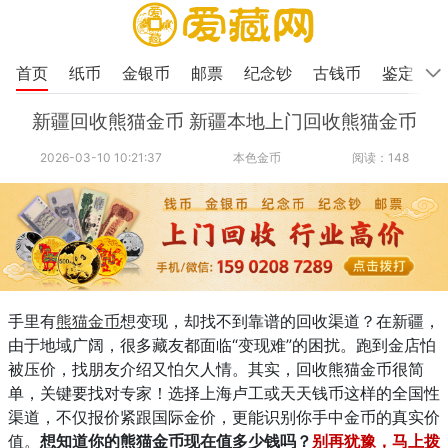
首页
纸币
金银币
邮票
纪念钞
古钱币
鉴定
新疆回收熊猫金币 新疆本地上门回收熊猫金币
2026-03-10 10:21:37
本色金币
阅读：148
手里有
熊猫金币
想变现，却找不到靠谱的回收渠道？在新疆，
由于地域广阔，很多藏友都面临“变现难”的困扰。跑到金店怕
被压价，找朋友介绍又怕欠人情。其实，回收熊猫金币很简
单，关键要找对专家！选择上海卢工或天天钱币这样的全国性
渠道，不仅报价紧跟国际金价，更能识别你手中金币的真实价
值。
想知道你的熊猫金币现在值多少钱吗？
别再犹豫，马上拨