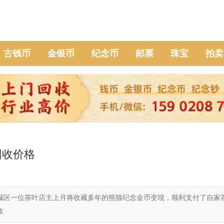
古钱币
金银币
纪念币
邮票
珠宝
拍卖
回收价格
雨城区一位茶叶店主上月将收藏多年的熊猫纪念金币变现，顺利支付了自家
收