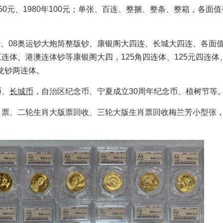
980年50元、1980年100元；单张、百连、整捆、整条、整箱，各面
、08奥运钞大炮筒整版钞、康银阁大四连、长城大四连、各面
连体、港澳连体钞等康银阁大四，125角四连体、125元四连体、
禧龙钞两连体。
币、
长城币
，自治区纪念币、宁夏成立30周年纪念币、植树节等
肖票、二轮生肖大版票回收、三轮大版生肖票回收梅兰芳小型张