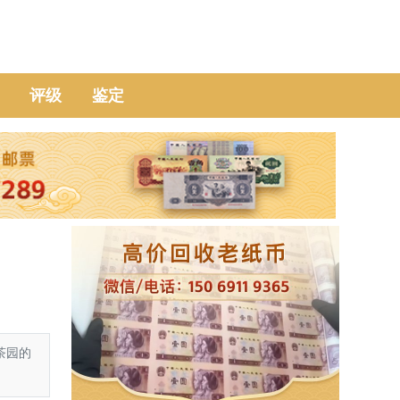
评级
鉴定
茶园的