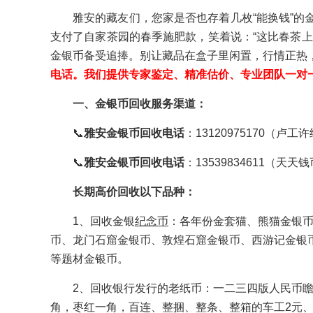
雅安的藏友们，您家是否也存着几枚“能换钱”
支付了自家茶园的春季施肥款，笑着说：“这比春茶
金银币备受追捧。别让藏品在盒子里闲置，行情正热
电话。我们提供专家鉴定、精准估价、专业团队一对
一、金银币回收服务渠道：
📞
雅安金银币回收电话
：13120975170（卢
📞
雅安金银币回收电话
：13539834611（
长期高价回收以下品种：
1、回收金银
纪念币
：各年份金套猫、熊猫金银币
币、龙门石窟金银币、敦煌石窟金银币、西游记金银
等题材金银币。
2、回收银行发行的老纸币：一二三四版人民币瞻
角，枣红一角，百连、整捆、整条、整箱的车工2元、大团结