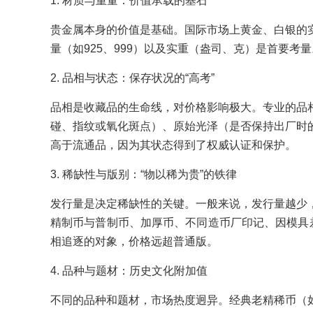
1. 材质与重量：价值承载的基石
贵金属本身的价值是基础。国际市场上黄金、白银的实
量（如925、999）以及实重（盎司、克）是首要
2. 品相与状态：保存状况的“高考”
品相是收藏品的生命线，对价格影响极大。专业的品
碰、指纹或氧化斑点）、原始光泽（是否保持出厂时
高于流通品，因为其状态得到了权威认证和保护。
3. 稀缺性与版别：“物以稀为贵”的铁律
发行量是决定稀缺性的关键。一般来说，发行量越少
精制币与普制币、加厚币、不同造币厂印记、因模具差
相追逐的对象，价格远超普通版。
4. 品种与题材：历史文化附加值
不同的品种和题材，市场热度迥异。经典老精稀币（