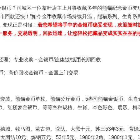
的金银币？雨城区一位茶叶店主上月将收藏多年的熊猫纪念金币变
上市回款还快！”如今金币收藏市场持续升温，熊猫系列、生肖系
，变现正是时候！
若
您希望将手中的金银币稳妥变现，欢迎随时
一服务，交易透明，回款迅速，让您轻松把藏品变成实实在在的
工许经理）专业收购・金银币/
连体钞
/
纸币
长期回收
天天钱币）高价回收金银币・全国上门交易
套装、熊猫金币单枚、熊猫公斤金币，5盎司熊猫金银币、生肖
币、红楼梦金银币、等等各种规格、生肖、本色彩色、扇形、梅
德城、牧马图、蒙古包、驼队、大黑十元、苏三53年3元、背绿
10元、炼钢五元、53年5元、1980年2角、1980年1元、19