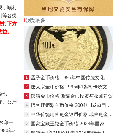
现，顺利
列等各类
浏览最多
拨打下方
收益。
1
孟子金币价格 1995年中国传统文化系列第一组孟子金币
2
唐太宗金币价格 1995年1盎司传统文化第1组唐太宗金币最新价格
金银
3
熊猫金币价格 熊猫金币投资与收藏建议
花、公斤
4
悟空拜师彩金币价格 2004年1/2盎司悟空拜师彩金币收藏价格
5
中华传统瑞兽龟金银币价格 瑞兽龟金银币值多少钱
水印一
6
国家宝藏玉钺金币价格 2023年国家宝藏玉龙金币最新价格
80年2
7
熊猫金币2016价格表 2016熊猫金币今日最新价格