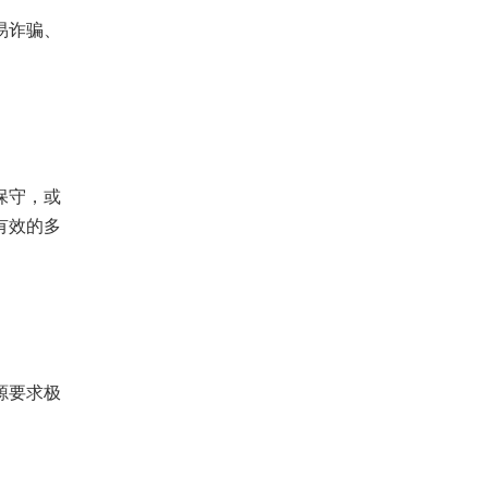
易诈骗、
保守，或
有效的多
源要求极
。