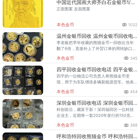
中国近代国画大师齐白石金银币1/2盎司松鼠葡萄长方形金币
正面图案 反面图案
本色金币
1032
温州金银币回收 温州金银币回收电话
李老板把早年收藏的熊猫金币一回收比当年
翻了6倍，直接补上了外贸订单的周转缺口；
张女士翻出压箱底的生肖银币，转手就凑齐
本色金币
345
了女儿的留学基金 —— 在温州，敢闯敢拼的
生意人都懂 “盘活资产
四平回收金银币回收电话 四平金银币回收渠道
四平的一位物流公司负责人将熊猫金币变
现，用于为车队增添多辆新能源货车。他表
示，这让公司的运输能力与绿色转型都得以
本色金币
454
加速。眼下正值金银币市场行情走高，很多
老藏家压箱底的宝贝——无论是经
深圳金银币回收电话 深圳金银币回收渠道
科创前沿，藏富于新！深圳福田区一位科技
企业主，近期将一套2020年发行的150克熊
猫精制金币成功变现，凭借其大规格与完美
本色金币
388
品相，获得了显著的市场溢价。另一位来自
潮汕家族的客户，将一套
呼和浩特回收熊猫金币 呼和浩特回收熊猫金币电话