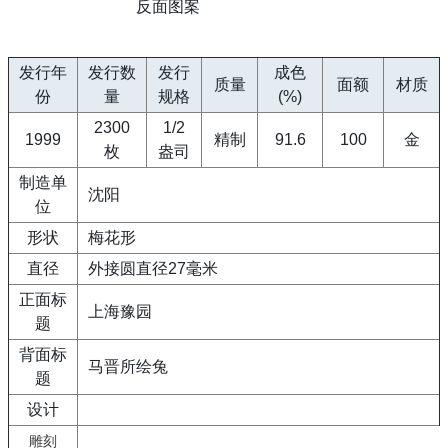
反面图案
发行年
发行数
发行
成色
质量
面额
材质
份
量
规格
(%)
2300
1/2
1999
精制
91.6
100
金
枚
盎司
制造单
沈阳
位
形状
梅花形
直径
外接圆直径27毫米
正面标
上海豫园
题
背面标
马晋所绘兔
题
设计
雕刻