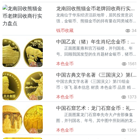
回收渠道里，能精准识别版别溢
龙南回收熊猫金币老牌回收商行实力盘点
龙南位于华东经济活跃地带，居民投资意识
强，金银币、熊猫金币的持有量在同类城市
里位居前列。每逢金价高位，龙南藏友变现
钱币收藏
34
熊猫金币的需求就明显升温，但鱼龙混杂的
回收渠道里，能精准识别版别溢
中国乙亥（猪）年生肖纪念金币：12盎司金猪
正面图案雍和宫万福楼，并刊国名、年
号。回顾我国发型的生肖题材金银币，猪币
的稀缺度和价值性一直被人们所重视。由此
本色金币
1561
可见，无论是金银币的生肖猪，都在收藏市
场上占有重要的位置。
中国古典文学名著《三国演义》第(1)组金币：张飞
中国古典文学名著《三国演义》第(1)组金
币：张飞 基本信息 材质 本色金币 品质 精 面
值 100元 发行量 1500 发行年份 1995
本色金币
1373
中国石窟艺术：龙门石窟金币：礼佛图
正面图案龙门石窟奉先寺大卢舍那像龛
图，并刊国名、年号。其中图中所刻画的龙
门石窟属于现代世界文化遗产，它是闻名中
本色金币
1356
外的我国三大佛教艺术宝库之一，同时也是
我国第一批国家风景名胜区。