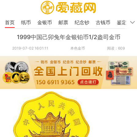
首页
纸币
金银币
邮票
纪念钞
古钱币
鉴定
1999中国己卯兔年金银铂币1/2盎司金币
2019-07-02 16:01:11
本色金币
阅读：609