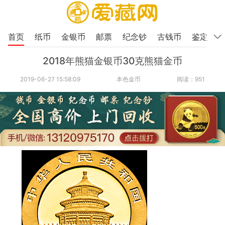
首页
纸币
金银币
邮票
纪念钞
古钱币
鉴定
2018年熊猫金银币30克熊猫金币
2019-06-27 15:58:09
本色金币
阅读：951