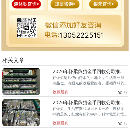
13052225151
相关文章
2026年怀柔熊猫金币回收公司推荐 怀柔回收熊猫金币渠道
在怀柔这片依山傍水的土地上，生活着一群
有品位、有眼光的收藏爱好者。雁栖湖畔的
国际会都迎来送往，科学城里的精英汇聚，
收藏经典
19
红螺寺的香火绵延不绝——怀柔的藏家群体
也在悄然壮大。熊猫金币，作为
2026年怀柔熊猫金币回收公司推荐 怀柔哪里回收熊猫金币
在怀柔，生活节奏和城里不太一样。雁栖湖
畔的晨跑，红螺寺前的钟声，科学城里的忙
碌——怀柔人懂得享受生活，也懂得收藏价
收藏经典
15
值。熊猫金币作为兼具投资与收藏属性的热