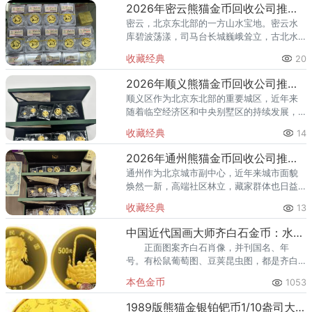
门品种，在怀柔的藏家圈子里一
2026年密云熊猫金币回收公司推荐 密云回收熊猫金币正规渠道
密云，北京东北部的一方山水宝地。密云水
库碧波荡漾，司马台长城巍峨耸立，古北水
镇的灯火与星空交相辉映。在这片生态宜居
收藏经典
20
的土地上，越来越多的人开始关注钱币收
藏，熊猫金币凭借其国家法定货币
2026年顺义熊猫金币回收公司推荐 顺义回收熊猫金币渠道
顺义区作为北京东北部的重要城区，近年来
随着临空经济区和中央别墅区的持续发展，
高端居住群体不断扩大，熊猫金币的藏家数
收藏经典
14
量也在稳步增长。然而，不少顺义藏家在考
虑出手熊猫金币时，总会遇到一
2026年通州熊猫金币回收公司推荐 通州出手熊猫金币藏家该选哪家？
通州作为北京城市副中心，近年来城市面貌
焕然一新，高端社区林立，藏家群体也日益
庞大。走在通州的大街小巷，从万达广场到
收藏经典
13
爱琴海购物公园，从行政办公区到运河商务
区，关注钱币收藏的人越来越多
中国近代国画大师齐白石金币：水果、篮
正面图案齐白石肖像，并刊国名、年
号。有松鼠葡萄图、豆荚昆虫图，都是齐白
石的经典之作。
本色金币
1053
1989版熊猫金银铂钯币1/10盎司大熊猫金币