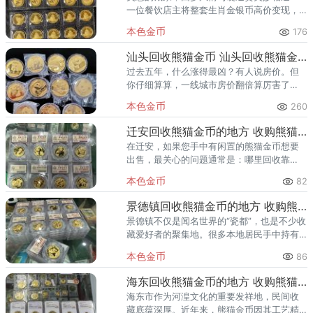
一位餐饮店主将整套生肖金银币高价变现，
不仅将老店全面翻新，还开设了独具特色的
本色金币
176
民族风情宴客厅，喜悦道：“十二生肖送福，
我的生意比宴席还热闹！”在
汕头回收熊猫金币 汕头回收熊猫金币电话
过去五年，什么涨得最凶？有人说房价。但
你仔细算算，一线城市房价翻倍算厉害了
吧？熊猫金币呢，翻五倍。早期一万多入手
本色金币
260
的人，现在七八万出手，收益率把楼市都甩
开两条街。而且房子卖了还得搬家
迁安回收熊猫金币的地方 收购熊猫金币正规渠道
在迁安，如果您手中有闲置的熊猫金币想要
出售，最关心的问题通常是：哪里回收靠
谱？价格怎么算？ 熊猫金币作为中国法定投
本色金币
82
资金币，含金量高、国际认可度强，但市场
上回收渠道良莠不齐
景德镇回收熊猫金币的地方 收购熊猫金币正规渠道
景德镇不仅是闻名世界的“瓷都”，也是不少收
藏爱好者的聚集地。很多本地居民手中持有
熊猫金币，但苦于找不到专业、安全的回收
本色金币
86
渠道。为帮助景德镇各区县的朋友轻松变
现，本文推荐两家依托上海卢
海东回收熊猫金币的地方 收购熊猫金币正规渠道
海东市作为河湟文化的重要发祥地，民间收
藏底蕴深厚。近年来，熊猫金币因其工艺精