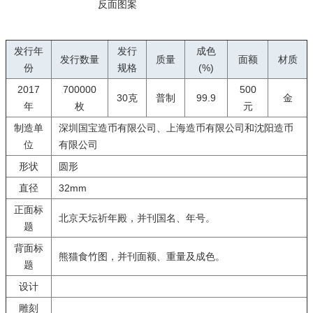
反面图案
发行年
发行
成色
发行数量
质量
面额
材质
份
规格
(%)
2017
700000
500
30克
普制
99.9
金
年
枚
元
制造单
深圳国宝造币有限公司、上海造币有限公司和沈阳造币
位
有限公司
形状
圆形
直径
32mm
正面标
北京天坛祈年殿，并刊国名、年号。
题
背面标
熊猫食竹图，并刊面额、重量及成色。
题
设计
雕刻