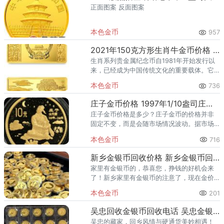
正面图案 反面图案
本色金币
957
2021年150克方形生肖牛金币价格 2021年方形生肖牛150克金币值多少钱
生肖系列贵金属纪念币自1981年开始发行以
来，已经成为中国传统文化的重要载体。它
们不仅代表了中国的传统文化和生肖文化，
本色金币
736
也反映了中国的现代工艺和设计水平。2021
年是中国农历的辛丑年
庄子金币价格 1997年1/10盎司庄子金币市场价格
庄子金币价格是多少？庄子金币的价格并非
固定不变，而是会随市场情况波动。据市场
信息，该金币面值为10元，发行量为16000
本色金币
716
枚，且由沈阳造币厂铸造，工艺精湛。目
前，庄子金币价格在400
新乡金银币回收价格 新乡金银币回收电话
家里有金银币的，恭喜您，挣钱的好机会来
了！新乡家里有金银币的注意了，现在金价
高位运行，早期金银币稀缺性凸显，现在回
本色金币
201
收价格翻倍不是梦！前两天回收点实现破几
十万的就有十几位，破百万也有
吴忠回收金银币回收电话 吴忠金银币回收渠道
吴忠的藏家，回乡风情与硬通货美妙相遇！