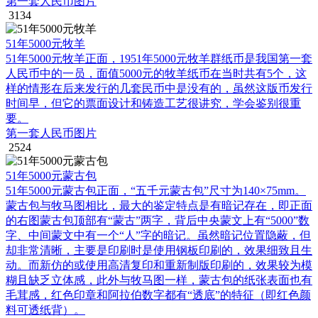
第一套人民币图片
3134
51年5000元牧羊
51年5000元牧羊正面，1951年5000元牧羊群纸币是我国第一套
人民币中的一员，面值5000元的牧羊纸币在当时共有5个，这
样的情形在后来发行的几套民币中是没有的，虽然这版币发行
时间早，但它的票面设计和铸造工艺很讲究，学会鉴别很重
要。
第一套人民币图片
2524
51年5000元蒙古包
51年5000元蒙古包正面，“五千元蒙古包”尺寸为140×75mm。
蒙古包与牧马图相比，最大的鉴定特点是有暗记存在，即正面
的右图蒙古包顶部有“蒙古”两字，背后中央蒙文上有“5000”数
字、中间蒙文中有一个“人”字的暗记。虽然暗记位置隐蔽，但
却非常清晰，主要是印刷时是使用钢板印刷的，效果细致且生
动。而新仿的或使用高清复印和重新制版印刷的，效果较为模
糊且缺乏立体感，此外与牧马图一样，蒙古包的纸张表面也有
毛茸感，红色印章和阿拉伯数字都有“透底”的特征（即红色颜
料可透纸背）。