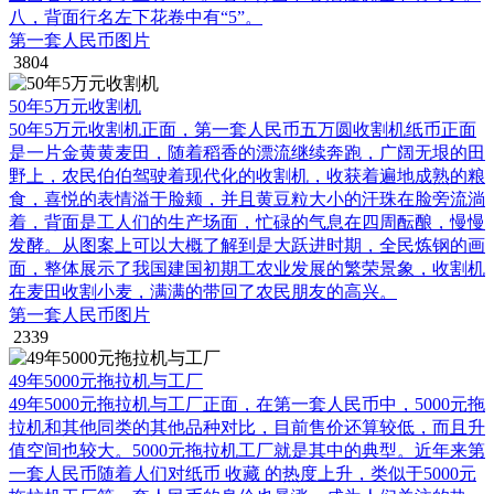
八，背面行名左下花卷中有“5”。
第一套人民币图片
3804
50年5万元收割机
50年5万元收割机正面，第一套人民币五万圆收割机纸币正面
是一片金黄黄麦田，随着稻香的漂流继续奔跑，广阔无垠的田
野上，农民伯伯驾驶着现代化的收割机，收获着遍地成熟的粮
食，喜悦的表情溢于脸颊，并且黄豆粒大小的汗珠在脸旁流淌
着，背面是工人们的生产场面，忙碌的气息在四周酝酿，慢慢
发酵。从图案上可以大概了解到是大跃进时期，全民炼钢的画
面，整体展示了我国建国初期工农业发展的繁荣景象，收割机
在麦田收割小麦，满满的带回了农民朋友的高兴。
第一套人民币图片
2339
49年5000元拖拉机与工厂
49年5000元拖拉机与工厂正面，在第一套人民币中，5000元拖
拉机和其他同类的其他品种对比，目前售价还算较低，而且升
值空间也较大。5000元拖拉机工厂就是其中的典型。近年来第
一套人民币随着人们对纸币 收藏 的热度上升，类似于5000元