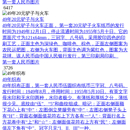
第一套人民币图片
6417
49年20元驴子与火车
49年20元驴子与火车正面， 第一套20元驴子火车纸币的发行
时间为1949年12月1日，停止流通时间为1955年5月十日。它的
票面尺寸为121x64mm，三冠字、八号码，采用胶印四色的印
刷工艺，正面主色为深绿色、咖啡色、棕色，正面左侧图案为
农民运肥图，右侧为火车图，背面主色调为紫红色，图案为大
花球。该人民币由中国人民银行发行，第三印刷局印刷。
第一套人民币图片
3726
49年织布
49年织布正面，第一套人民币伍圆织布纸币三字冠、八号码。
发行时间：1949年8月，停用时间：1955年5月10日。有英文字
母水印和无水印两种，水印者极少。有薄纸和厚纸之分，薄纸
很少见。底纹由“伍”、“5”和曲纹组成。暗记：正面右侧面额
下花心上有“中”；左图倒立凳腿旁有“中”；左图右侧凳子头上
有“H”；背面右侧面值花符右上下方各有一“人”；背面行名上
方花卷中有“上”和“☆”；左侧面值花符右上方有“民”；左侧面
值左下角有“中”。冠字只见“I、II、III”一种。