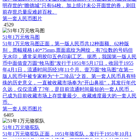
明存世的“瞻德城”只有64枚。加上统计未公开面世的券，则目
前存世总量应难超百枚。
第一套人民币图片
4529
51年1万元牧马图
51年1万元牧马图正面，第一版人民币共12种面额、62种版
别，票幅规格140*75mm,票面底纹为网纹，有7位数的号码但
无水印，通常采用胶印五色印刷工艺。据悉，我国第一版人民
币中面值壹万圆“牧马图”发行于1951年5月17日，收回于1955
年4月1日，流通时间历经3年11个月。壹万圆“牧马图”在第一
版人民币中被专家称为“十二珍品”之首。第一套人民币具有特
殊的历史意义，一直被收藏市场奉为“开山鼻祖”，其发行年代
久远，仅仅流通了7年，是目前流通时间最短的一套人民币，
已成为目前收藏市场上存世量最少、收藏难度最大的一套人民
币。
第一套人民币图片
6405
51年1万元骆驼队
51年1万元骆驼队正面，1951年骆驼队，发行于1951年10月1