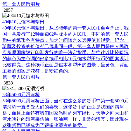
第一套人民币图片
2857
49年10元锯木与犁田
49年10元锯木与犁田，从1948年的第一套人民币至今为止，我
国一共发行了12种面额62种版本的人民币。不同的第一套人民
币中的纸币各有特点，加之时间随之久远便使其观赏、纪念、
珍藏及投资的价值都已属非同一般。第一套人民币是由人民政
府所属国家银行印制发行的唯一法定货币。与往往以比较暗沉
的颜色为主色调的好多纸币相比10元锯木犁田纸币的图案设计
比较鲜亮。这种纸币正面是锯木和犁田的图景，呈黄色；背面
主要的图案是花符，是粉红色的。
第一套人民币图片
3838
53年5000元渭河桥
53年5000元渭河桥正面，当时在这么多的货币中第一套5000元
渭河桥一直备受人们的喜欢，这张货币的正面是我国的渭河
桥，而且上面还有我们国家当时的列车经过，天地之间大山和
河水映衬的渭河桥仿佛一张油画一样，非常的漂亮，因此现在
这张货币已经成为了很多收藏者的最爱。