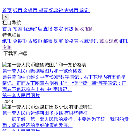
首页
纸币
金银币
邮票
纪念钞
古钱币
鉴定
×
栏目导航
首页
拍卖
优选好店
直播
鉴定
评级
回收
招商
特色栏目
纸币
金银币
古钱币
邮票
珠宝
价格表
收藏资讯
藏友观点
铜币
专题
下载客户端
第一套人民币瞻德城图片和一览价格表
票券背面中心维文中有“500”数字暗记，右下花球内有五角星
暗记。正面左下图章右侧有“抗”、“美”“援”“朝”等字暗记；正
面右下角花符左上有“中”字暗记。
第一套人民币图片
2048
第一套人民币运煤耕田多少钱 有哪些特征
据了解，第一套人民币的发行，主要是为了统一我国的货
币，促进经济的良好健康的发展。