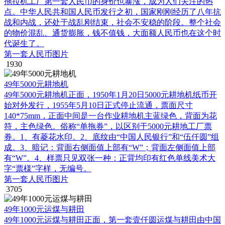
拖拉机工厂第一套人民币的身价也暴涨，成为人们关注的热
点。中华人民共和国人民币发行之初，国家刚刚经历了八年抗
战和内战，还处于战乱刚结束，社会不安稳的阶段。整个社会
的物价混乱、通货膨胀，钱不值钱，大面额人民币也在这个时
代诞生了。
第一套人民币图片
1930
49年5000元耕地机
49年5000元耕地机正面，1950年1月20日5000元耕地机纸币开
始对外发行，1955年5月10日正式停止流通，票面尺寸
140*75mm，正面中间是一台作业耕地机主蓝绿色，背面为花
符，主色绿色。俗称“单拖券”，以区别于5000元耕地工厂票
券。1、有菱花水印。2、底纹由“中国人民银行”和“伍仟圆”组
成。3、暗记：背面右侧面值上部有“W”；背面左侧面值上部
有“W”。4、样票只见双张一种：正背均印有红色单线美术大
字“票様”字样，无编号。
第一套人民币图片
3705
49年1000元运煤与耕田
49年1000元运煤与耕田正面，第一套壹仟圆运煤与耕田由中国