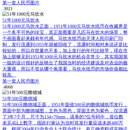
第一套人民币图片
3021
51年1000元马饮水
51年1000元马饮水正面，1951年1000元马饮水纸币在收藏界是
一个炙手可热的珍宝，其正面图案是几匹马在饮水的场景，整
个画面看起来颇有年代感。马饮水纸币由天津人民印刷厂印
制，发行流通到1955年就被回收了，流通时间相对来说还是比
较短的，所以存世量也不多，加上发行的年代比较早，现在市
场上能够见到1951年1000元马饮水的机会非常少，其实我国第
一版的设计很好的反映出了我国当时的经济建设及对农业的极
大重视，所以不管从哪个角度看，马饮水纸币的市场价值都比
较高。
第一套人民币图片
4668
51年500元瞻德城
51年500元瞻德城正面，1951年面值500元的瞻德城纸币发行，
票面中部为瞻德城图，主色为黑色，背面主色为紫色，仅流通
了3年7个月，尺寸为134×70mm，该券的7位号码中，首位数
未见4以上数字，因此行家认为当时其发行量应该未超400万
枚。根据2004年行内专业人士联合统计，有正确资料或实物证