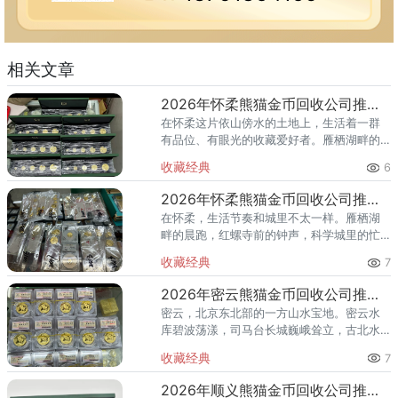
相关文章
2026年怀柔熊猫金币回收公司推荐 怀柔回收熊猫金币渠道
在怀柔这片依山傍水的土地上，生活着一群
有品位、有眼光的收藏爱好者。雁栖湖畔的
国际会都迎来送往，科学城里的精英汇聚，
收藏经典
6
红螺寺的香火绵延不绝——怀柔的藏家群体
也在悄然壮大。熊猫金币，作为
2026年怀柔熊猫金币回收公司推荐 怀柔哪里回收熊猫金币
在怀柔，生活节奏和城里不太一样。雁栖湖
畔的晨跑，红螺寺前的钟声，科学城里的忙
碌——怀柔人懂得享受生活，也懂得收藏价
收藏经典
7
值。熊猫金币作为兼具投资与收藏属性的热
门品种，在怀柔的藏家圈子里一
2026年密云熊猫金币回收公司推荐 密云回收熊猫金币正规渠道
密云，北京东北部的一方山水宝地。密云水
库碧波荡漾，司马台长城巍峨耸立，古北水
镇的灯火与星空交相辉映。在这片生态宜居
收藏经典
7
的土地上，越来越多的人开始关注钱币收
藏，熊猫金币凭借其国家法定货币
2026年顺义熊猫金币回收公司推荐 顺义回收熊猫金币渠道