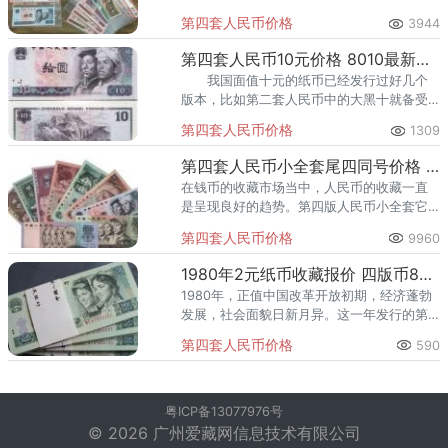
第四套人民币价格
3944
第四套人民币10元价格 8010最新价格是多少
我国面值十元的纸币已经发行过好几个
版本，比如第二套人民币中的大黑十就备受
关注。那么退市没多久的第四套人民币中的
第四套人民币价格
1309
10元价格是多少呢？
第四套人民币小全套尾四同号价格 第四套人民币小全套尾四同价值
在钱币的收藏市场当中，人民币的收藏一直
是呈现良好的趋势。第四版人民币小全套它
是在第四版人民币的基础上体现了我国民族
第四套人民币价格
9960
的艺术和优良传统和高超的印制水平技术。
流通量的稀少，越来越多的人已
1980年2元纸币收藏报价 四版币80年2元回收价
1980年，正值中国改革开放初期，经济蓬勃
发展，社会面貌日新月异。这一年发行的第
四套人民币，不仅是中国货币史上的重要里
第四套人民币价格
590
程碑，也是这一时期社会变迁的见证者。其
中，2元面额的纸币以其独
粤ICP备13077976号
© 2026 广州爱藏网信息技术有限公司