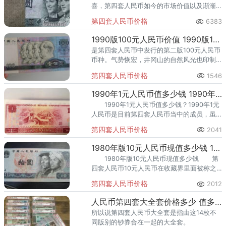
喜，第四套人民币如今的市场价值以及渐渐
凸显，第四套人民币价格行情也在逐渐上
第四套人民币价格
6383
涨。1980年贰角纸币作为第四套人民币中的
潜力股，如今也倍受关注。
1990版100元人民币价值 1990版100元人民币投资分析
是第四套人民币中发行的第二版100元人民币
币种。气势恢宏，井冈山的自然风光也印制
在这枚人民币上。作为目前面值最高的人民
第四套人民币价格
1546
币票券，1990年100元一直饱受争议。
1990年1元人民币值多少钱 1990年1元人民币相关介绍
1990年1元人民币值多少钱？1990年1元
人民币是目前第四套人民币当中的成员，虽
然大家会说，第四套人民币刚刚退市没多
第四套人民币价格
2041
久，存世量还大，收藏价值不凸显，但是需
要注意的是，现在虽然
1980年版10元人民币现值多少钱 1980年版10元人民币投资建议
1980年版10元人民币现值多少钱 第
四套人民币10元人民币在收藏界里面被称之
为8010，因为它只有一个年份，那就是1980
第四套人民币价格
2012
年的。
人民币第四套大全套价格多少 值多少钱
所以说第四套人民币大全套是指由这14枚不
同版别的钞券合在一起的大全套。