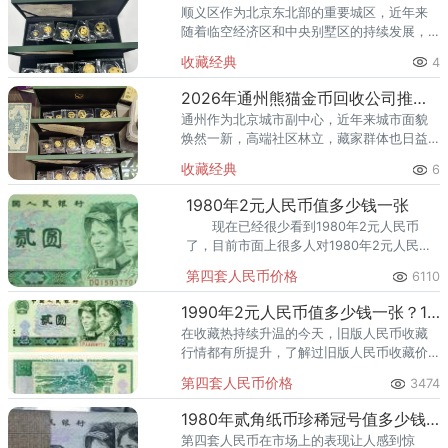
顺义区作为北京东北部的重要城区，近年来
随着临空经济区和中央别墅区的持续发展，
高端居住群体不断扩大，熊猫金币的藏家数
收藏经典
4
量也在稳步增长。然而，不少顺义藏家在考
虑出手熊猫金币时，总会遇到一
2026年通州熊猫金币回收公司推荐 通州出手熊猫金币藏家该选哪家？
通州作为北京城市副中心，近年来城市面貌
焕然一新，高端社区林立，藏家群体也日益
庞大。走在通州的大街小巷，从万达广场到
收藏经典
6
爱琴海购物公园，从行政办公区到运河商务
区，关注钱币收藏的人越来越多
1980年2元人民币值多少钱一张
现在已经很少看到1980年2元人民币
了，目前市面上很多人对1980年2元人民币
的评价特别高，也是第四套人民币中最受欢
第四套人民币价格
6110
迎的钱币之一。
1990年2元人民币值多少钱一张？1990年2元人民币收藏前景分析
在收藏热持续升温的今天，旧版人民币收藏
行情都有所提升，了解过旧版人民币收藏价
值的朋友也都纷纷加入旧版人民币收藏队伍
第四套人民币价格
3474
中。
1980年贰角纸币珍稀冠号值多少钱？1980年贰角纸币收藏分析
第四套人民币在市场上的表现让人感到惊