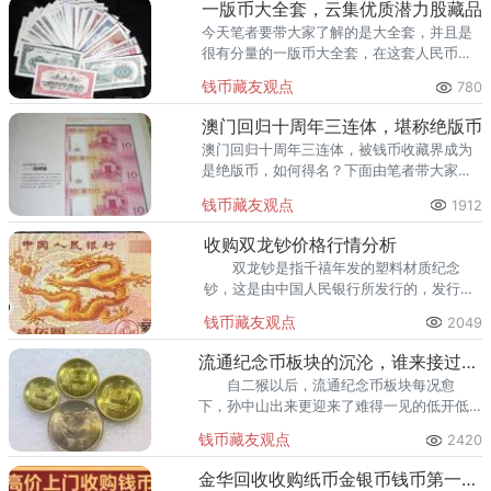
一版币大全套，云集优质潜力股藏品
今天笔者要带大家了解的是大全套，并且是
很有分量的一版币大全套，在这套人民币
中，云集了诸多优质潜力股藏品，是非常有
钱币藏友观点
780
潜力、有发展前景的藏品。
澳门回归十周年三连体，堪称绝版币
澳门回归十周年三连体，被钱币收藏界成为
是绝版币，如何得名？下面由笔者带大家了
解一下这套绝版币的价值吧。
钱币藏友观点
1912
收购双龙钞价格行情分析
双龙钞是指千禧年发的塑料材质纪念
钞，这是由中国人民银行所发行的，发行时
间是2000年11月18日。双龙钞也就是我们俗
钱币藏友观点
2049
称的“迎接新世纪”纪念钞，20
流通纪念币板块的沉沦，谁来接过它的大旗？
自二猴以后，流通纪念币板块每况愈
下，孙中山出来更迎来了难得一见的低开低
走直至目前接近面值。接下来的二轮生肖鸡
钱币藏友观点
2420
大家也能想象的到会是什么样的一个开场和
结局。
金华回收收购纸币金银币钱币第一二三四套人民币收购纪念钞连体钞