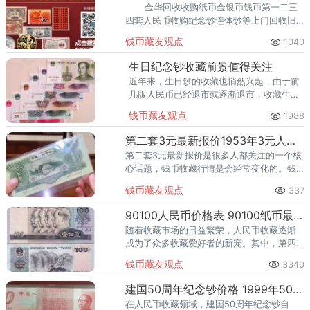
金华回收收购纸币金银币钱币第一二三
四套人民币收购纪念钞连体钞等上门回收旧
版纸币，诚信经营，同城交易，客户安全有
钱币藏友观点
1040
生日纪念钞收藏前景值得关注
近年来，生日钞的收藏也悄然兴起，由于前
几版人民币已经退市或逐渐退市，收藏生日
钞以第五套为主。
钱币藏友观点
1988
第二套3元最新报价1953年3元人民币收藏价值
第二套3元最新报价是很多人都关注的一个核
心话题，钱币收藏行情是会经常变化的。钱
币收藏己经从兴趣爱藏中参入了投资元素。
钱币藏友观点
337
很多人在早期投资了一些旧版钱币，到了几
年后，就能赚上一大笔。这是
90100人民币价格表 90100纸币最新价格
随着收藏市场的日益繁荣，人民币收藏逐渐
成为了众多收藏爱好者的新宠。其中，第四
套人民币中的90100纸币，以其独特的历史背
钱币藏友观点
3340
景、精美的设计和稀有的存世量，成为了市
场上的明星品种。据悉，
建国50周年纪念钞价格 1999年50元建国钞值多少钱
在人民币收藏领域，建国50周年纪念钞自