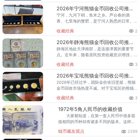
但伊犁本地熊猫金币回收机
2026年宁河熊猫金币回收公司推荐 宁河哪里回收熊猫金币
宁河，九河下梢，鱼米之乡。芦台春的酒
香、七里海的蟹肥，是宁河人熟悉的日常。
但说到熊猫金币回收，宁河藏家却常常犯难
收藏经典
2
——离市区远，本地没专业渠道，手里的金
币该怎么出手？围绕2026年宁
2026年静海熊猫金币回收公司推荐 熊猫金币上门回收靠谱吗？
静海区地处天津南部，是连接津冀的重要节
点。近年来，随着居民投资收藏意识增强，
持有熊猫金币的静海家庭越来越多。但不少
收藏经典
3
藏家在出手时都面临同样的问题：2026年静
海熊猫金币回收公司推荐到
2026年宝坻熊猫金币回收公司推荐 上门回收熊猫金币
2026年已经过半，国际金价依旧坚挺，熊猫
金币回收市场热度不减。对于宝坻区的熊猫
金币持有者来说，眼下是不是出手的好时
收藏经典
3
机？宝坻有没有靠谱的回收渠道？2026年宝
坻熊猫金币回收公司推荐
1972年5角人民币的收藏价值
大家都知道，在第一套人民币中很多面
值相同的币种却有诸多不同的版本。这样一
作比较，大家似乎就对72年5角纸币的收藏
钱币藏友观点
2299
价值有一个较好的定位了。