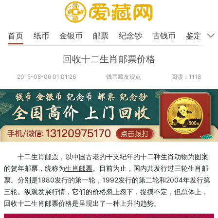
首页
纸币
金银币
邮票
纪念钞
古钱币
鉴定
回收十二生肖邮票价格
2015-08-06 01:01:26
钱币藏友观点
阅读：1118
十二生肖
邮票
，以中国古老的干支纪年的十二种生肖动物为图案
的贺年邮票，统称为
生肖邮票
。目前为止，国内共发行过三轮生肖邮
票。分别是1980发行的第一轮，1992发行的第二轮和2004年发行第
三轮。纵观发展行情，它们的价格忽上忽下，捉摸不定，但总体上，
回收十二生肖邮票价格是呈现出了一种上升的趋势。