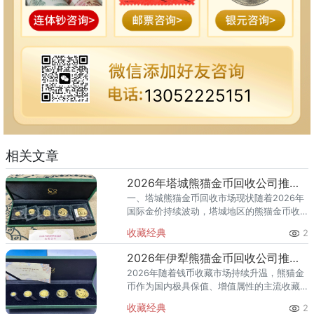
13052225151
相关文章
2026年塔城熊猫金币回收公司推荐 塔城正规回收熊猫金币渠道
一、塔城熊猫金币回收市场现状随着2026年
国际金价持续波动，塔城地区的熊猫金币收
藏与回收需求日益增长。熊猫金币作为中国
收藏经典
2
法定贵金属纪念币，兼具投资属性与收藏价
值，但许多塔城藏友面临&
2026年伊犁熊猫金币回收公司推荐 正规高价上门回收渠道
2026年随着钱币收藏市场持续升温，熊猫金
币作为国内极具保值、增值属性的主流收藏
品类，伊犁地区不少藏家手中积攒了各类年
收藏经典
2
份、规格的熊猫金币，纷纷萌生变现需求。