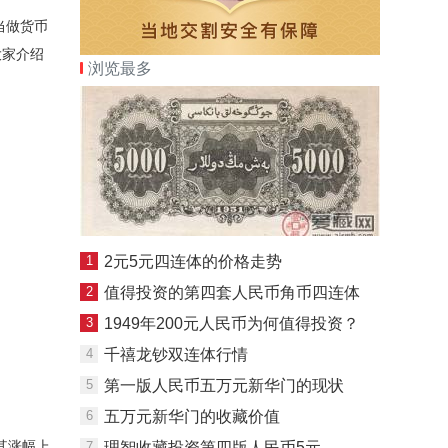
当做货币
大家介绍
浏览最多
1
2元5元四连体的价格走势
2
值得投资的第四套人民币角币四连体
3
1949年200元人民币为何值得投资？
4
千禧龙钞双连体行情
5
第一版人民币五万元新华门的现状
6
五万元新华门的收藏价值
其涨幅上
7
理智收藏投资第四版人民币5元