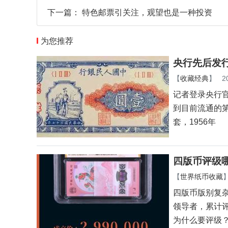
下一篇：
特色邮票引关注，观望也是一种投资
为您推荐
央行先后发
【
收藏经典
】
2
记者登录央行
到目前流通的
套，1956年
四版币评级哪
【
世界纸币收藏
四版币版别复
领导者，累计评
为什么要评级