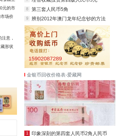
00元的市
8
第三套人民币5角
的市场价
9
辨别2012年澳门龙年纪念钞的方法
的注意，
收藏形状
15902087289
金银币回收价格表-爱藏网
1
印象深刻的第四套人民币2角人民币