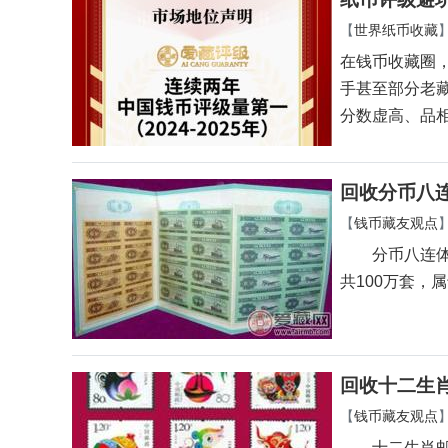
【
世界纸币收藏
在钱币收藏圈
手甚至部分老
分数虚高、品
回收分币八
【
钱币藏友观点
分币八连体钞发
共100万套，
回收十二生
【
钱币藏友观点
十二生肖邮票