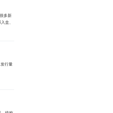
很多新
币入盒、
。发行量
票，统称