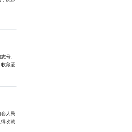
的志号。
了收藏爱
四套人民
值得收藏