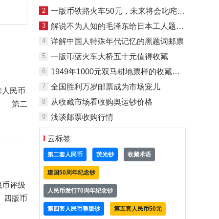
2
一版币铁路火车50元，未来将会叱咤市场
3
解说不为人知的毛泽东给日本工人题词邮票
4
详解中国人特殊年代记忆的黑题词邮票
5
一版币蓝火车大桥五十元值得收藏
6
1949年1000元双马耕地票样的收藏价值
7
全国胜利万岁邮票成为市场宠儿
套人民币
8
从收藏市场看收购奥运钞价格
年 第二
9
浅谈邮票收购行情
云标签
第二套人民币
荧光钞
收藏术语
建国50周年纪念钞
钱币评级
人民币发行70周年纪念钞
、四版币
第四套人民币整版钞
第五套人民币50元