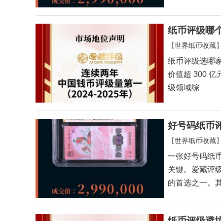
纸币评级哪
【
世界纸币收藏
纸币评级选哪家
价值超 300 
级领域综
好号码纸币
【
世界纸币收藏
一张好号码纸
关键。爱藏评
的首选之一。
纸币评级避