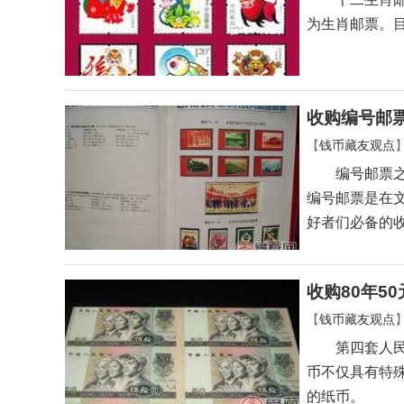
为生肖邮票。
收购编号邮
【
钱币藏友观点
编号邮票之所
编号邮票是在
好者们必备的
收购80年5
【
钱币藏友观点
第四套人民币
币不仅具有特殊
的纸币。