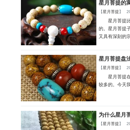
星月菩提的
【
星月菩提
】
2
星月菩提比较
的。星月菩提
又具有深刻的
星月菩提盘
【
星月菩提
】
2
星月菩提在菩
较多的。今天
为什么星月
【
星月菩提
】
2