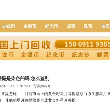
古钱币
金银币
纪念币
邮票
珠宝
拍卖
菩提是染色的吗 怎么鉴别
020-11-05 11:07:23
阅读(8469)
提怎样 目前市面上的黄金籽星月菩提是顺白原生态星月菩
的，其他的星月菩提很难形成黄金籽星月菩提。