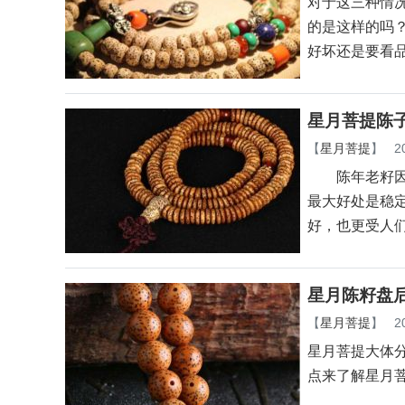
对于这三种情
的是这样的吗
好坏还是要看
星月菩提陈
【
星月菩提
】
2
陈年老籽因为
最大好处是稳
好，也更受人
星月陈籽盘
【
星月菩提
】
2
星月菩提大体
点来了解星月