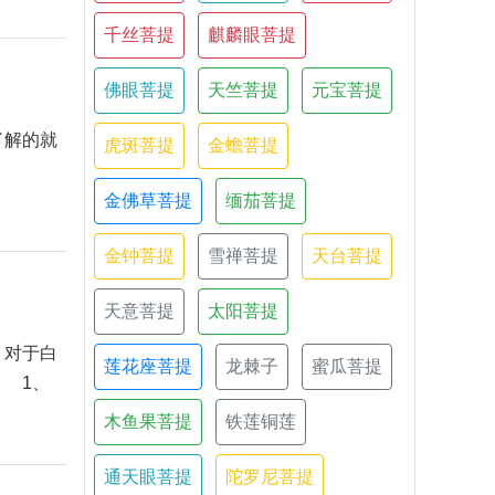
千丝菩提
麒麟眼菩提
佛眼菩提
天竺菩提
元宝菩提
了解的就
虎斑菩提
金蟾菩提
金佛草菩提
缅茄菩提
金钟菩提
雪禅菩提
天台菩提
天意菩提
太阳菩提
对于白
莲花座菩提
龙棘子
蜜瓜菩提
 1、
木鱼果菩提
铁莲铜莲
通天眼菩提
陀罗尼菩提