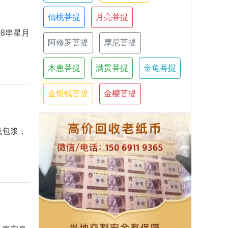
仙桃菩提
月亮菩提
8串星月
阿修罗菩提
摩尼菩提
木患菩提
满贯菩提
金龟菩提
金银线菩提
金樱菩提
成包浆，