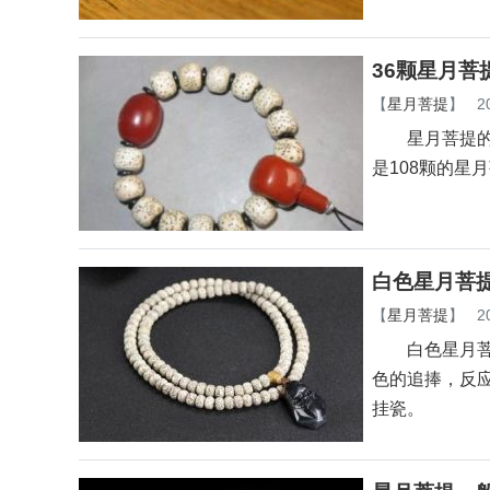
36颗星月
【
星月菩提
】
2
星月菩提的颗
是108颗的星
白色星月菩
【
星月菩提
】
2
白色星月菩提
色的追捧，反
挂瓷。