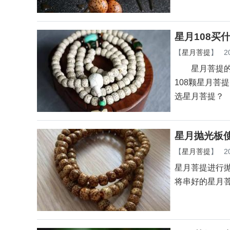
星月108买
【
星月菩提
】
2
星月菩提的颗
108颗星月
选星月菩提？
星月抛光板
【
星月菩提
】
2
星月菩提进行
将串好的星月