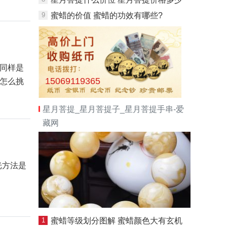
9
蜜蜡的价值 蜜蜡的功效有哪些?
同样是
15069119365
要怎么挑
星月菩提_星月菩提子_星月菩提手串-爱
藏网
光方法是
1
蜜蜡等级划分图解 蜜蜡颜色大有玄机