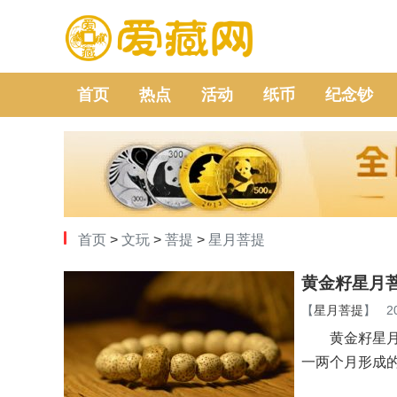
首页
热点
活动
纸币
纪念钞
首页
>
文玩
>
菩提
>
星月菩提
黄金籽星月
【
星月菩提
】
2
黄金籽星月菩
一两个月形成