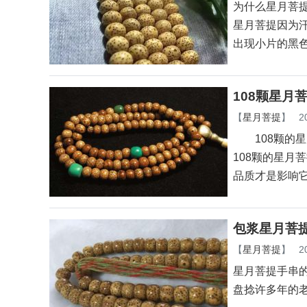
为什么星月菩
星月菩提因为
出现小片的黑
108颗星月
【
星月菩提
】
2
108颗的星
108颗的星
品质才是影响
包浆星月菩
【
星月菩提
】
2
星月菩提手串
盘捻许多年的