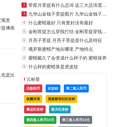
2
带星月菩提有什么忌讳 这三大忌讳需了解
3
九华山金钱子菩提图片 九华山金钱子菩提好吗
定寓意
4
什么蜜蜡最好 只有更好没有最好
菩提佛珠
5
金刚菩提怎么穿线打结 金刚菩提穿线图解
6
月亮子菩提 月亮子菩提是什么及特征
7
俄罗斯蜜蜡产地在哪里 产地特点
8
蜜蜡戴久了会变成什么样子的 蜜蜡保养
9
什么样的蜜蜡算是虎皮纹
人也是比
云标签
旧版纸币
纪念钞
第二套人民币
收藏术语
迎接新世纪纪念钞
奥运纪念钞
航天纪念钞
第四套人民币10元
第三套人民币10元