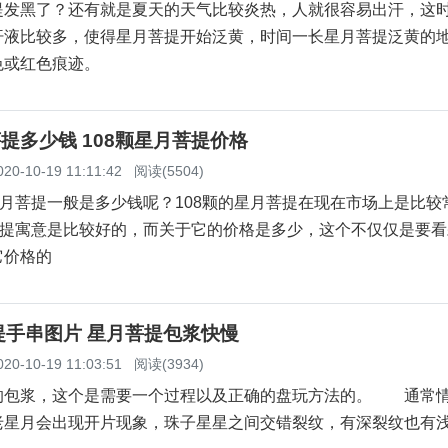
提发黑了？还有就是夏天的天气比较炎热，人就很容易出汗，这
汗液比较多，使得星月菩提开始泛黄，时间一长星月菩提泛黄的
色或红色痕迹。
菩提多少钱 108颗星月菩提价格
020-10-19 11:11:42
阅读(5504)
月菩提一般是多少钱呢？108颗的星月菩提在现在市场上是比较
月菩提寓意是比较好的，而关于它的价格是多少，这个不仅仅是要
它价格的
提手串图片 星月菩提包浆快慢
020-10-19 11:03:51
阅读(3934)
的包浆，这个是需要一个过程以及正确的盘玩方法的。 通常
老星月会出现开片现象，珠子星星之间交错裂纹，有深裂纹也有