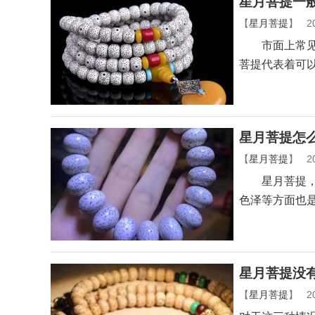
星月菩提一
【
星月菩提
】
2
市面上常见的
菩提代表着可
星月菩提怎
【
星月菩提
】
2
星月菩提，现
色泽等方面也
星月菩提没
【
星月菩提
】
2