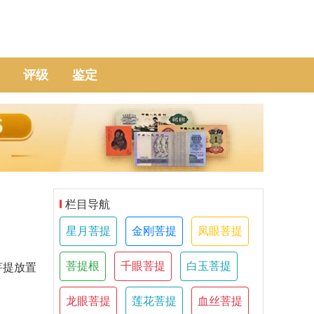
评级
鉴定
栏目导航
星月菩提
金刚菩提
凤眼菩提
菩提根
千眼菩提
白玉菩提
提放置
龙眼菩提
莲花菩提
血丝菩提