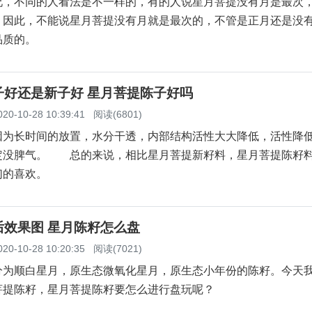
况，不同的人看法是不一样的，有的人说星月菩提没有月是最次
？因此，不能说星月菩提没有月就是最次的，不管是正月还是没
品质的。
子好还是新子好 星月菩提陈子好吗
020-10-28 10:39:41
阅读(6801)
长时间的放置，水分干透，内部结构活性大大降低，活性降
定没脾气。 总的来说，相比星月菩提新籽料，星月菩提陈籽
们的喜欢。
后效果图 星月陈籽怎么盘
020-10-28 10:20:35
阅读(7021)
分为顺白星月，原生态微氧化星月，原生态小年份的陈籽。今天
菩提陈籽，星月菩提陈籽要怎么进行盘玩呢？