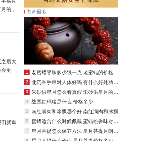
，事实真
有月的，
浏览最多
低之后大
料会更
1
老蜜蜡枣珠多少钱一克 老蜜蜡的价格多少
2
北沉香手串对人体好吗 有什么好处功效吗
3
朱砂供星月怎么看真假 朱砂供星月的真实起源
4
战国红玛瑙是什么 价格多少
5
南红满肉和冰飘哪个好 南红满肉和冰飘
6
蜜蜡适合什么时候佩戴 蜜蜡松香味对身体好吗
我们就重
7
星月菩提怎么保养方法 星月菩提月朗星稀图片
8
星月菩提什么价位 星月菩提价格多少