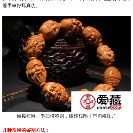
雕手串好坏真伪。
橄榄核雕手串如何鉴别，橄榄核雕手串包浆图片
几种常用的鉴别方法：