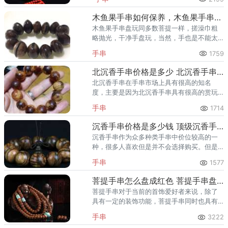
月菩提子佛珠在存放的过程中应注意通风，
以免霉变发出异味。
木鱼果手串如何保养，木鱼果手串保养方法
木鱼果手串盘玩同多数菩提一样，搓澡巾粗
略抛光，干净手盘玩，当然，手也是不能太
汗的好，反复盘玩3个月，也就该包浆了！
手串
1759
北沉香手串价格是多少 北沉香手串怎么盘包浆
北沉香手串在手串市场上具有很高的知名
度，主要是因为北沉香手串具有很高的赏玩
价值，在文玩圈更是受到多数玩友的热捧。
手串
1714
北沉香手串盘玩要注意手净轻盘，以及少盘
多放。
沉香手串价格是多少钱 顶级沉香手串一般多少钱
沉香手串作为众多种类手串中价位较高的一
种，很多人喜欢但是并不会选择购买。但是
非常重要的一点就是大家应该要在交易前对
手串
1577
沉香手串的每一颗珠子进行鉴定，否则很有
可能会买到假的沉香手串。
菩提手串怎么盘成红色 菩提手串盘玩方法步骤是什么
菩提手串对于当前的首饰爱好者来说，除了
具有一定的装饰功能，菩提手串同时也具有
很高的赏玩价值。
手串
3222