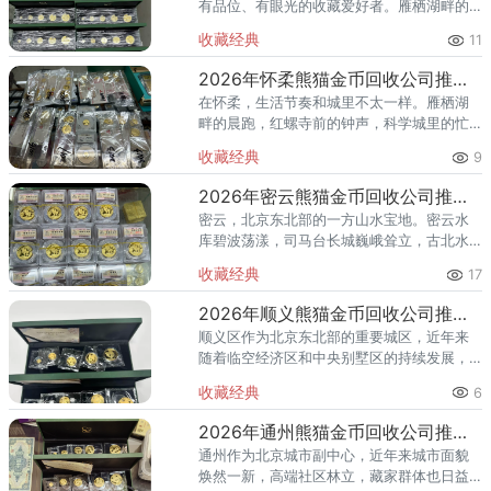
有品位、有眼光的收藏爱好者。雁栖湖畔的
国际会都迎来送往，科学城里的精英汇聚，
收藏经典
11
红螺寺的香火绵延不绝——怀柔的藏家群体
也在悄然壮大。熊猫金币，作为
2026年怀柔熊猫金币回收公司推荐 怀柔哪里回收熊猫金币
在怀柔，生活节奏和城里不太一样。雁栖湖
畔的晨跑，红螺寺前的钟声，科学城里的忙
碌——怀柔人懂得享受生活，也懂得收藏价
收藏经典
9
值。熊猫金币作为兼具投资与收藏属性的热
门品种，在怀柔的藏家圈子里一
2026年密云熊猫金币回收公司推荐 密云回收熊猫金币正规渠道
密云，北京东北部的一方山水宝地。密云水
库碧波荡漾，司马台长城巍峨耸立，古北水
镇的灯火与星空交相辉映。在这片生态宜居
收藏经典
17
的土地上，越来越多的人开始关注钱币收
藏，熊猫金币凭借其国家法定货币
2026年顺义熊猫金币回收公司推荐 顺义回收熊猫金币渠道
顺义区作为北京东北部的重要城区，近年来
随着临空经济区和中央别墅区的持续发展，
高端居住群体不断扩大，熊猫金币的藏家数
收藏经典
6
量也在稳步增长。然而，不少顺义藏家在考
虑出手熊猫金币时，总会遇到一
2026年通州熊猫金币回收公司推荐 通州出手熊猫金币藏家该选哪家？
通州作为北京城市副中心，近年来城市面貌
焕然一新，高端社区林立，藏家群体也日益