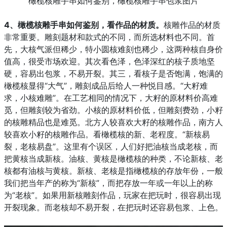
橄榄核雕手串如何鉴别，橄榄核雕手串包浆图片
4、
橄榄核雕手串如何鉴别，
看作品的材质。
核雕作品的材质
非常重要。雕刻题材和款式的不同，而所选材料也不同。首
先，大核气派但稀少，特小圆核难刻也稀少，这两种核自身价
值高，很受市场欢迎。其次看色泽，色泽深红的核子质地坚
硬，容易出包浆，不易开裂。其三，看核子是否饱满，饱满的
橄榄核显得“大气”，雕刻成品后给人一种悦目感。“大籽难
求，小核难雕”。在工艺相同的情况下，大籽的原材料价高难
觅，但雕刻较为省劲。小核的原材料价低，但雕刻费劲，小籽
的核雕精品也是难觅。北方人较喜欢大籽的核雕作品，南方人
较喜欢小籽的核雕作品。看橄榄核的新、老程度。“新核易
裂，老核易盘”。这里有个误区，人们好把油核当成老核，而
把黄核当成新核。油核、黄核是橄榄核的种类，不论新核、老
核都有油核与黄核。新核、老核是指橄榄核的存放年份，一般
我们把当年产的称为“新核”，而把存放一年或一年以上的称
为“老核”。如果用新核雕刻作品，玩家在把玩时，很容易出现
开裂现象。而老核却不易开裂，在把玩时还容易包浆、上色。