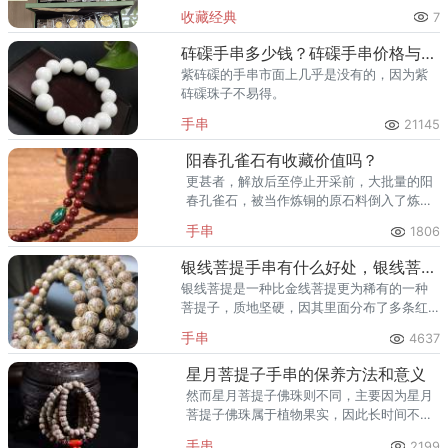
庞大。走在通州的大街小巷，从万达广场到
收藏经典
7
爱琴海购物公园，从行政办公区到运河商务
区，关注钱币收藏的人越来越多
砗磲手串多少钱？砗磲手串价格与图片
紫砗磲的手串市面上几乎是没有的，因为紫
砗磲珠子不易得。
手串
21145
阳春孔雀石有收藏价值吗？
更甚者，解放后至停止开采前，大批量的阳
春孔雀石，被当作炼铜的原石料倒入了炼铜
炉中。国家对阳春孔雀石的停止开采，实际
手串
1806
上，也是在保护珍贵稀有资源。但圈内公认
最美的还是阳春的。
银线菩提手串有什么好处，银线菩提手串的功效与作用
银线菩提是一种比金线菩提更为稀有的一种
菩提子，质地坚硬，因其里面分布了多条红
色线条，所以被誉名为银线菩提。
手串
4637
星月菩提子手串的保养方法和意义
然而星月菩提子佛珠则不同，主要因为星月
菩提子佛珠属于植物果实，因此长时间不接
触空气容易出现霉变，产生异味。因此，星
手串
2199