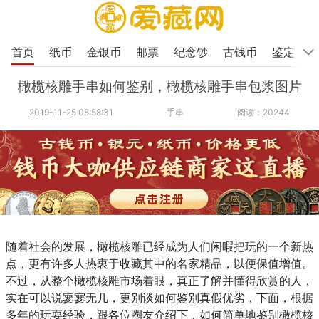
首页
纸币
金银币
邮票
纪念钞
古钱币
鉴定
橄榄核雕手串如何鉴别，橄榄核雕手串包浆图片
2019-11-25 08:58:31
手串
阅读：20244
随着社会的发展，橄榄核雕已经成为人们闲暇把玩的一个新热
点，更有许多人热衷于收藏其中的名家精品，以便保值增值。
不过，从整个橄榄核雕市场着眼，真正了解并懂得欣赏的人，
实在可以说寥寥无几，更别谈如何鉴别真假优劣，下面，根据
多年的玩耍经验，跟各位圈友介绍下，如何简单地鉴别橄榄核