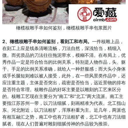
橄榄核雕手串如何鉴别，橄榄核雕手串包浆图片
2、
橄榄核雕手串如何鉴别，
看刻工和布局。
一件核雕上品，
在刻工上应是线条清晰流畅，刀法自然，深浅恰当，精细入
微。而劣质品的刀法往往拖泥带水，模糊不清。在布局上，优
秀作品一定是符合恰当的比例关系，特别是人物作品，头、躯
干、手足的比例关系准确，就给人一种舒服感；而大头小身体
或手长腿短则难以被人接受，此外，在一些风景类作品中，还
应注重主题，主体是否突出，疏密是否恰当，远近景物的排布
是否符合常理。核雕作品的好坏主要是以雕刻的工艺来区分
的。核雕工艺现在主要分为“南工”和“北工”两大流派。南工主
要指江苏苏州一带，以刀法细腻，刻画精准为代表。北工指山
东、河北附近，以刀法粗犷，浑厚朴重为主。近几年，两派也
有相互融汇之势，南工中也有刀法粗犷者，北工中也有刀法细
腻者。现在人们普遍对雕刻细腻传神的作品较为推崇。