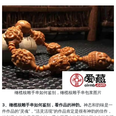
橄榄核雕手串如何鉴别，橄榄核雕手串包浆图片
3、
橄榄核雕手串如何鉴别，
看作品的神韵。
神态和韵味是一
件作品的“灵魂”，“活灵活现”的作品肯定是很有神韵的佳作，