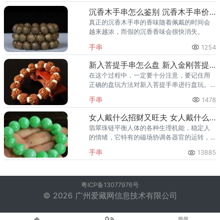
味。
沉香木手串怎么鉴别 沉香木手串价格图片大全欣赏
真正的沉香木手串的香味随着佩戴的时间会
越来越浓，而假的沉香香味会很快消失。
手串
1254
新入菩提手串怎么盘 新入金刚菩提手串盘玩方法是什么
在这个过程中，一定要十分注意，要记住用
正确的盘玩方法对新入菩提手串进行盘玩。
在文玩领域中，大多数玩友都想更加深入地
手串
1478
了解菩提手串的盘玩知识。
女人戴什么招财又旺夫 女人戴什么手串最养人
翡翠珠链平衡人体的各种生理机能，稳定人
的情绪，它特有的磁场协调各器官的运转，
使人精力集中，反应力增强，激发人的激情
手串
13885
很潜能。
粤ICP备13077976号
© 2026 广州爱藏网信息技术有限公司