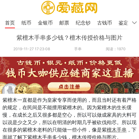
首页
纸币
金银币
邮票
纪念钞
古钱币
鉴定
紫檀木手串多少钱？檀木传授价格与图片
2019-11-27 17:23:08
手串
阅读：1970
紫檀木一直都是作为皇家专享而使用的，而且当时还有着严格
的规定，在民间是不能擅用紫檀木的。因为紫檀木的生长缓
慢，在成长之后又很多都是空心，所以可以做成家具的大料可
以说是少之又少，所以在明清的时期几乎被砍伐殆尽。所以现
在很多的紫檀木老料的只能做一些小件，像是紫
檀木手串
，下
面就了解下紫檀木手串多少钱，檀木传授价格与图片。