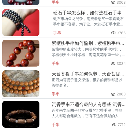
手串
3068
导致市场上出现了许多仿品，那么如何挑选
高性价比的小叶紫檀手串呢？
砭石手串怎么样，如何选砭石手串
砭石市场鱼龙混杂，消费者想买一串真砭石
手串很不容易。为了让广大的砭石手串爱好
者能够买到真砭石手串，不受商家虚假宣传
手串
3766
的蒙蔽，下面，爱藏网以专业经验，介绍下
如何选购砭石手串。
紫檀柳手串如何鉴别，紫檀柳手串包浆图片
紫檀柳的密度较大，同等尺寸的手串对比，
紫檀柳要比小叶紫檀、海南黄花梨重一些，
而且紫檀柳本身是没有味道的，黄花梨油淡
手串
3034
淡的降香味，小叶紫檀有独特的檀香味。
天台菩提手串如何保养，天台菩提手串保养方法
正因为菩提子意义深远，很多的佛珠都是以
菩提命名。
手串
2883
沉香手串不适合戴的人有哪些 沉香手串不适合什么人群佩戴
近年来文玩圈子非常火爆的沉香手串，并非
人人都适合佩戴的，它有不适合佩戴的人
群。抽烟、饮酒人群不适合戴沉香手串：因
手串
7712
为沉香是木质，因此有很多小缝隙会吸收气