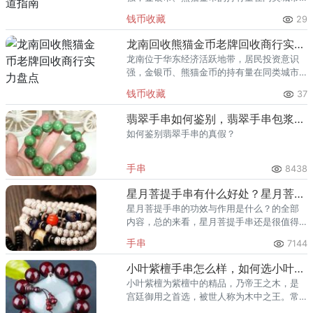
里位居前列。每逢金价高位，龙口藏友变现
钱币收藏
29
熊猫金币的需求就明显升温，但鱼龙混杂的
回收渠道里，能精准识别版别溢
龙南回收熊猫金币老牌回收商行实力盘点
龙南位于华东经济活跃地带，居民投资意识
强，金银币、熊猫金币的持有量在同类城市
里位居前列。每逢金价高位，龙南藏友变现
钱币收藏
37
熊猫金币的需求就明显升温，但鱼龙混杂的
回收渠道里，能精准识别版别溢
翡翠手串如何鉴别，翡翠手串包浆图片
如何鉴别翡翠手串的真假？
手串
8438
星月菩提手串有什么好处？星月菩提手串的功效与作用是什么？
星月菩提手串的功效与作用是什么？的全部
内容，总的来看，星月菩提手串还是很值得
入手的一串手串，而且也是老少皆宜，感兴
手串
7144
趣的朋友不妨可以入手一件。
小叶紫檀手串怎么样，如何选小叶紫檀手串
小叶紫檀为紫檀中的精品，乃帝王之木，是
宫廷御用之首选，被世人称为木中之王。常
期佩戴可辟邪、保平安。正因为其价值高贵