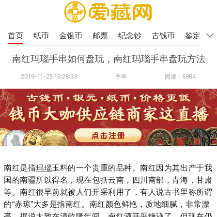
首页
纸币
金银币
邮票
纪念钞
古钱币
鉴定
南红玛瑙手串如何盘玩，南红玛瑙手串盘玩方法
2019-11-25 16:28:33
手串
阅读：6964
南红是指
玛瑙
玉料的一个贵重的品种。南红因为其出产于我
国的南疆所以得名，现在包括云南，四川南部，青海，甘肃
等。南红很早前就被人们开采利用了，有人说古书里称所谓
的“赤琼”大多是指南红。南红颜色鲜艳，质地细腻，非常漂
亮。据说大致在清乾隆年间，南红酒开采绝迹了，但现在仍