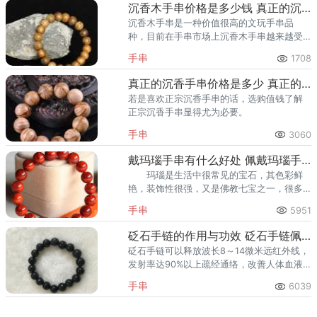
沉香木手串价格是多少钱 真正的沉香木手串多少钱
沉香木手串是一种价值很高的文玩手串品
种，目前在手串市场上沉香木手串越来越受
欢迎。沉香木手串作为日常装饰用品，在选
手串
1708
购上选择自己能够负担的价位才是最合理
的。
真正的沉香手串价格是多少 真正的沉香手串多少钱一串
若是喜欢正宗沉香手串的话，选购值钱了解
正宗沉香手串显得尤为必要。
手串
3060
戴玛瑙手串有什么好处 佩戴玛瑙手串的益处
玛瑙是生活中很常见的宝石，其色彩鲜
艳，装饰性很强，又是佛教七宝之一，很多
人都喜欢佩戴玛瑙制成的首饰,玛瑙是我们生
手串
5951
活中佩戴率很高的宝石。
砭石手链的作用与功效 砭石手链佩戴的好处
砭石手链可以释放波长8～14微米远红外线，
发射率达90%以上疏经通络，改善人体血液
循环系统及微循环系统。 5、激活身体休
手串
6039
眠细胞，增强人体免疫力，促进伤口愈合。