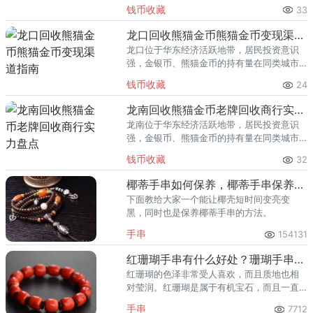
里位居前列。每逢金价高位，龙岩藏友变现
钱币收藏
33
熊猫金币的需求就明显升温，但鱼龙混杂的
回收渠道里，能精准识别版别溢
龙口回收熊猫金币熊猫金币变现渠道指南
龙口位于华东经济活跃地带，居民投资意识
强，金银币、熊猫金币的持有量在同类城市
里位居前列。每逢金价高位，龙口藏友变现
钱币收藏
24
熊猫金币的需求就明显升温，但鱼龙混杂的
回收渠道里，能精准识别版别溢
龙南回收熊猫金币老牌回收商行实力盘点
龙南位于华东经济活跃地带，居民投资意识
强，金银币、熊猫金币的持有量在同类城市
里位居前列。每逢金价高位，龙南藏友变现
钱币收藏
32
熊猫金币的需求就明显升温，但鱼龙混杂的
回收渠道里，能精准识别版别溢
椰蒂手串如何保养，椰蒂手串保养方法
下面教给大家一个能让椰壳短时间变亮变
黑，同时也是保养椰蒂手串的方法。
手串
154131
红珊瑚手串有什么好处？珊瑚手串的功效与作用都是什么？
红珊瑚的色泽非常受人喜欢，而且质地也相
对莹润。红珊瑚是属于有机宝石，而且一直
都生长于在远离人类的100至2000米的深海
手串
7712