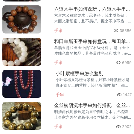
中。跟珍珠、琥珀一起并列为是三大有机宝
石，而且在东方佛
六道木手串如何盘玩，六道木手串盘玩方法
六道木又称降龙木，忍冬科，其木质坚韧，
木面光滑细密，且不易折。握之不冷不热，
提之不轻不重，坚韧如铁，弹力如藤，为众
手串
35586
多人所喜爱。代表文殊的六把慧剑之五台山
六道木佛珠。
和田羊脂玉手串如何盘玩，和田羊脂玉手串盘玩方法
羊脂玉是和田玉中的宝石级材料， 是白玉中
质纯色白的极品，具备最佳光泽和质地，表
现为：温润坚密、莹透纯净、洁白无瑕、如
手串
6999
同凝脂，故名。羊脂玉自古以来人们极为重
视，是玉中极品，非常珍贵。
小叶紫檀手串怎么鉴别
小叶紫檀又称檀香紫檀，只有小叶紫檀才是
真正意义上的紫檀，其他所谓的“檀”，都不
是紫檀。
手串
1447
金丝楠阴沉木手串如何搭配，金丝楠阴沉木手串多少颗有讲究
明清两代均被钦定为皇帝御用之木，严格禁
止皇家之外的建筑使用金丝楠木。金丝楠阴
沉木这种珍贵的天然宝藏由于材料稀缺和不
手串
2902
可再生性，被众多藏家看好和收藏。