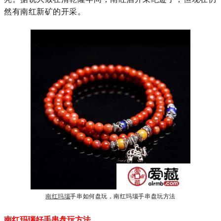
然有南红新矿的开采。
南
红玛瑙
手串如何盘玩，南红玛瑙手串盘玩方法
南红玛瑙好手串盘玩方法