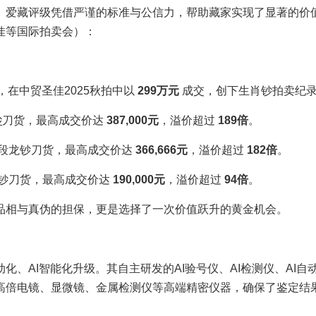
。爱藏评级凭借严谨的标准与公信力，帮助藏家实现了显著的价
佳等国际拍卖会）：
货，在中贸圣佳2025秋拍中以
299万元
成交，创下生肖钞拍卖纪
钞
刀货，最高成交价达
387,000元
，溢价超过
189倍
。
号段龙钞刀货，最高成交价达
366,666元
，溢价超过
182倍
。
蛇钞刀货，最高成交价达
190,000元
，溢价超过
94倍
。
品相与真伪的担保，更是选择了一次价值跃升的黄金机会。
、AI智能化升级。其自主研发的AI验号仪、AI检测仪、AI自
高倍电镜、显微镜、金属检测仪等高端精密仪器，确保了鉴定结