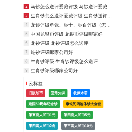
2
马钞怎么送评爱藏评级 马钞送评爱藏评级联系电话
3
生肖钞怎么送评爱藏评级 生肖钞送评爱藏评级联系电话
4
龙钞评级单张、标十、标百评级（怎么送评操作流程）
5
中国龙银币评级 龙银币评级哪家好
6
龙钞评级 龙钞评级怎么送评
7
蛇钞评级哪家公司好
8
生肖钞评级 生肖钞评级怎么送评
9
生肖钞评级哪家公司好
云标签
旧版纸币
冠号知识
收藏术语
建国50周年纪念钞
康银阁四连体钞大全套
第五套人民币1元
第四套人民币5元
第四套人民币2角
第三套人民币10元