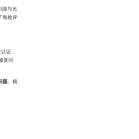
扫描与光
了每枚评
发认证，
修复问
问题
。截