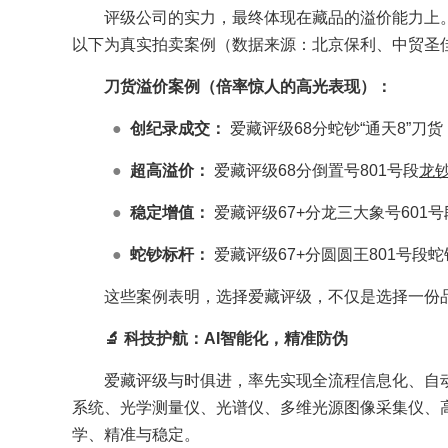
评级公司的实力，最终体现在藏品的溢价能力上
以下为真实拍卖案例（数据来源：北京保利、中贸圣
刀货溢价案例（倍率惊人的高光表现）：
●
创纪录成交：
爱藏评级68分蛇钞“通天8”刀
●
超高溢价：
爱藏评级68分倒置号801号段
龙
●
稳定增值：
爱藏评级67+分龙三大象号601
●
蛇钞标杆：
爱藏评级67+分圆圆王801号段
这些案例表明，选择爱藏评级，不仅是选择一份
🔬 科技护航：AI智能化，精准防伪
爱藏评级与时俱进，率先实现全流程信息化、自动化
系统、光学测量仪、光谱仪、多维光源图像采集仪、
学、精准与稳定。