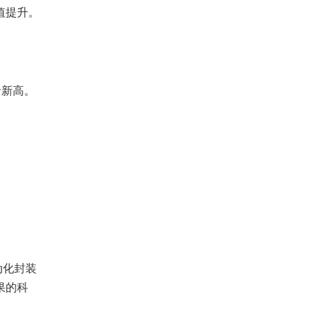
值提升。
录新高。
动化封装
果的科