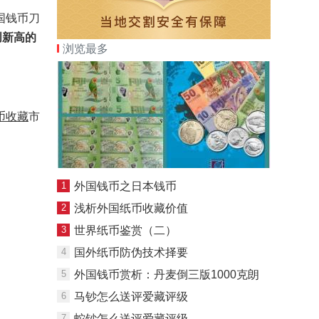
国钱币刀
创新高的
浏览最多
币收藏
市
1
外国钱币之日本钱币
2
浅析外国纸币收藏价值
3
世界纸币鉴赏（二）
4
国外纸币防伪技术择要
5
外国钱币赏析：丹麦倒三版1000克朗
6
马钞怎么送评爱藏评级
7
蛇钞怎么送评爱藏评级