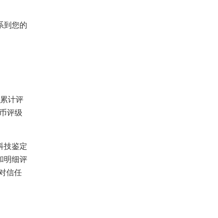
系到您的
，累计评
钱币评级
科技鉴定
和明细评
绝对信任