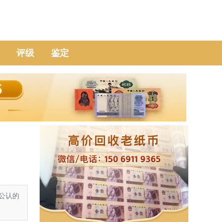
评级
鉴定
公认的