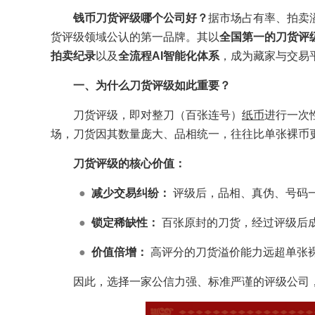
钱币刀货评级哪个公司好？
据市场占有率、拍卖
货评级领域公认的第一品牌。其以
全国第一的刀货评
拍卖纪录
以及
全流程AI智能化体系
，成为藏家与交易
一、为什么刀货评级如此重要？
刀货评级，即对整刀（百张连号）
纸币
进行一次
场，刀货因其数量庞大、品相统一，往往比单张裸币
刀货评级的核心价值：
●
减少交易纠纷：
评级后，品相、真伪、号码
●
锁定稀缺性：
百张原封的刀货，经过评级后
●
价值倍增：
高评分的刀货溢价能力远超单张
因此，选择一家公信力强、标准严谨的评级公司