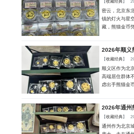
【
收藏经典
】
2
密云，北京东
镇的灯火与星
藏，熊猫金币
2026年顺
【
收藏经典
】
2
顺义区作为北
高端居住群体
虑出手熊猫金
2026年通
【
收藏经典
】
2
通州作为北京