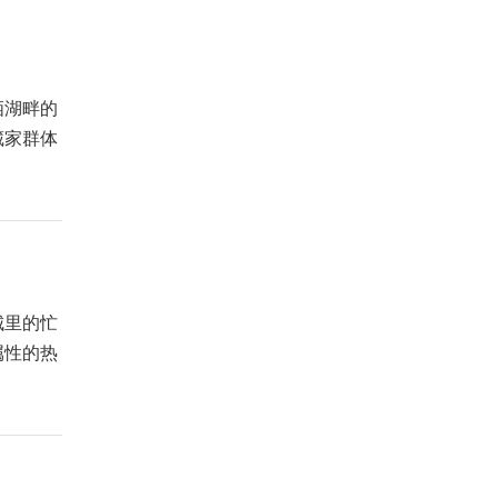
栖湖畔的
藏家群体
城里的忙
属性的热