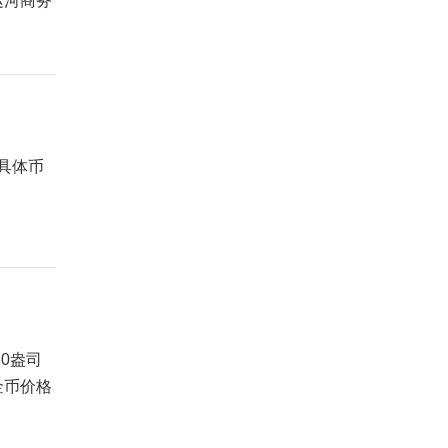
运河商务
的具体币
0盎司
金币价格