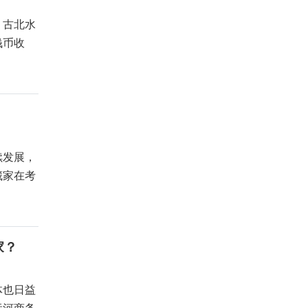
，古北水
钱币收
续发展，
藏家在考
家？
体也日益