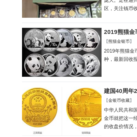
庞大。走在通
区，关注钱币
2019熊猫
【
熊猫金银币
】
2019年熊猫
种，最新回收
建国40周年
【
金银币收藏
】
中华人民共和国
金币就把这一
的收盘价情况