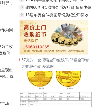
来计算，
8
建国60周年5盎司金币发行价 值多少钱
9
13届冬奥会24克圆形铜质纪念币回收价格和最新价格
币作为国
成为了收
15069119365
收藏价
57克的一套熊猫金币值钱吗 熊猫金币套
装收藏价值-爱藏网
也呈现出
来说，选
在市场上