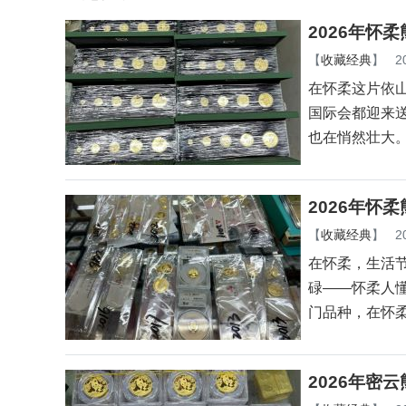
2026年怀
【
收藏经典
】
2
在怀柔这片依
国际会都迎来
也在悄然壮大
2026年怀
【
收藏经典
】
2
在怀柔，生活
碌——怀柔人
门品种，在怀
2026年密