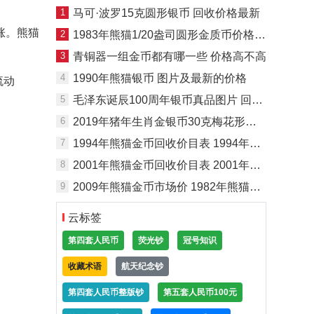
1
马可·波罗15克圆形银币 回收价格最新
涨。熊猫
2
1983年熊猫1/20盎司圆形金质币价格 具体回收价格
3
青铜器一组金币都有哪一些 价格高不高
4
1990年熊猫银币 图片及最新的价格
流动
5
毛泽东诞辰100周年银币真品图片 回收价格
6
2019年猪年生肖金银币30克梅花形银币 价格最新
7
1994年熊猫金币回收价目表 1994年熊猫金币价值
8
2001年熊猫金币回收价目表 2001年熊猫金币1盎司回收
9
2009年熊猫金币市场价 1982年熊猫金币目前什么价
云标签
第四套人民币
荧光钞
冠号知识
收藏术语
航天纪念钞
第四套人民币整版钞
第五套人民币100元