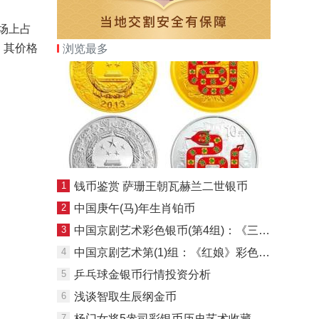
场上占
，其价格
浏览最多
1
钱币鉴赏 萨珊王朝瓦赫兰二世银币
2
中国庚午(马)年生肖铂币
3
中国京剧艺术彩色银币(第4组)：《三岔口》
4
中国京剧艺术第(1)组：《红娘》彩色银币
5
乒乓球金银币行情投资分析
6
浅谈智取生辰纲金币
7
杨门女将5盎司彩银币历史艺术收藏价值兼具