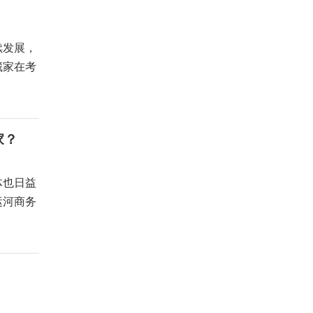
续发展，
藏家在考
家？
体也日益
运河商务