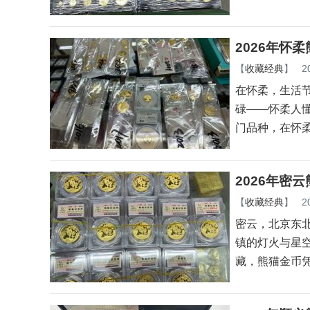
2026年怀
【
收藏经典
】
2
在怀柔，生活
碌——怀柔人
门品种，在怀
2026年密
【
收藏经典
】
2
密云，北京东
镇的灯火与星
藏，熊猫金币