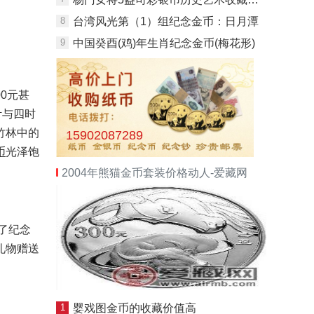
8
台湾风光第（1）组纪念金币：日月潭
9
中国癸酉(鸡)年生肖纪念金币(梅花形)
0元甚
计与四时
竹林中的
15902087289
币
光泽饱
2004年熊猫金币套装价格动人-爱藏网
了纪念
礼物赠送
。
1
婴戏图金币的收藏价值高