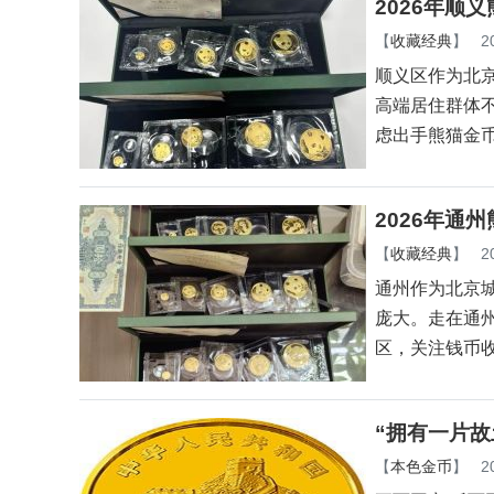
2026年顺
【
收藏经典
】
2
顺义区作为北
高端居住群体
虑出手熊猫金
2026年通
【
收藏经典
】
2
通州作为北京
庞大。走在通
区，关注钱币
“拥有一片故
【
本色金币
】
2