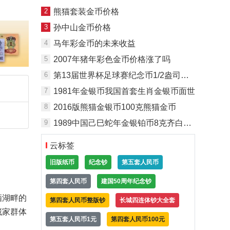
2
熊猫套装金币价格
3
孙中山金币价格
4
马年彩金币的未来收益
5
2007年猪年彩色金币价格涨了吗
6
第13届世界杯足球赛纪念币1/2盎司控球银币
7
1981年金银币我国首套生肖金银币面世
8
2016版熊猫金银币100克熊猫金币
9
1989中国己巳蛇年金银铂币8克齐白石所绘《蛇行图》金币
云标签
旧版纸币
纪念钞
第五套人民币
第四套人民币
建国50周年纪念钞
栖湖畔的
第四套人民币整版钞
长城四连体钞大全套
藏家群体
第五套人民币1元
第四套人民币100元