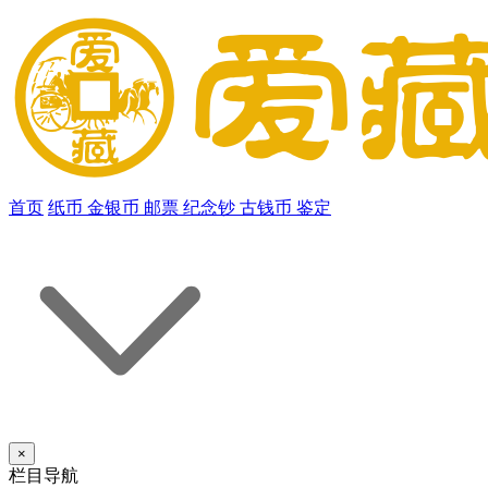
首页
纸币
金银币
邮票
纪念钞
古钱币
鉴定
×
栏目导航