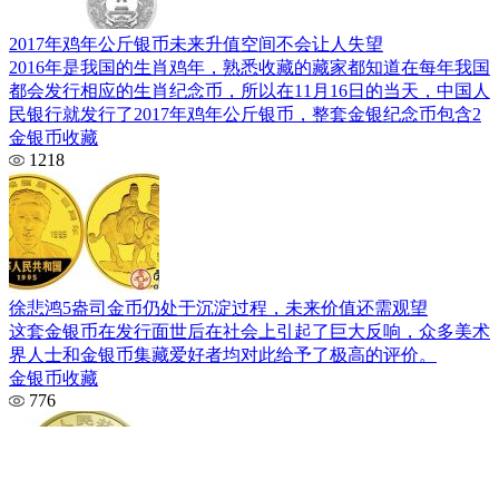
2017年鸡年公斤银币未来升值空间不会让人失望
2016年是我国的生肖鸡年，熟悉收藏的藏家都知道在每年我国
都会发行相应的生肖纪念币，所以在11月16日的当天，中国人
民银行就发行了2017年鸡年公斤银币，整套金银纪念币包含2
金银币收藏
1218
徐悲鸿5盎司金币仍处于沉淀过程，未来价值还需观望
这套金银币在发行面世后在社会上引起了巨大反响，众多美术
界人士和金银币集藏爱好者均对此给予了极高的评价。
金银币收藏
776