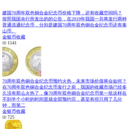
建国70周年双色铜合金纪念币价格下降，还有收藏空间吗？
按照我国央行所发出的的公告，在2019年我国一共将发行两种
普通流通纪念币，分别是建国70周年双色铜合金纪念币还有泰
山币。
金银币收藏
1141
70周年双色铜合金纪念币预约火热，未来市场价值将会如何？
在70周年双色铜合金纪念币发行之前，我国的收藏市场已经多
久没有那么火热了，像70周年双色铜合金纪念币第一批这样在
不到半个小时的时间里就全部预约完，甚至有些只用了几分
钟，而第二
金银币收藏
725