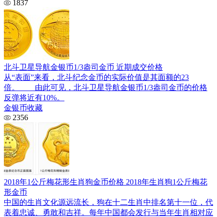
1837
北斗卫星导航金银币1/3盎司金币 近期成交价格
从“表面”来看，北斗纪念金币的实际价值是其面额的23
倍。 由此可见，北斗卫星导航金银币1/3盎司金币的价格
反弹将近有10%。
金银币收藏
2356
2018年1公斤梅花形生肖狗金币价格 2018年生肖狗1公斤梅花
形金币
中国的生肖文化源远流长，狗在十二生肖中排名第十一位，代
表着忠诚、勇敢和吉祥。每年中国都会发行与当年生肖相对应