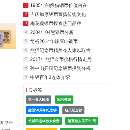
1
1985年的熊猫铜币价值何在
2
吉庆加厚银币宣扬传统文化
3
梅花虎银币投资热门品种
4
2004年04熊猫币分析
5
简析2014年峨眉山银币
6
熊猫纪念币精美令人难以取舍
7
2017年熊猫金币价格行情走势
8
孙中山开国纪念银币投资分析
9
中银百年3连体介绍
云标签
第一套人民币
冠号知识
建国50周年纪念钞
航天纪念钞
长城四连体钞大全套
第五套人民币50元
有早年