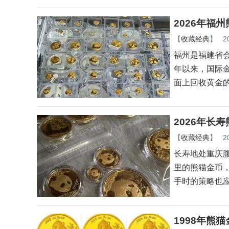
2026年福
【
收藏经典
】
2
福州是福建省会
年以来，国际
面上回收黄金
2026年长
【
收藏经典
】
2
长寿地处重庆
里的熊猫金币
手时的策略也
1998年熊