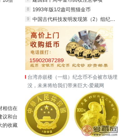
10倍
8
1993年版1/2盎司熊猫金币
9
中国古代科技发明发现第（2）组纪念金币：汉代兵马俑
15902087289
台湾赤嵌楼（一组）纪念币不会被市场埋
没，未来将给我们带来巨大-爱藏网
材相信在
建议和台
大的收藏