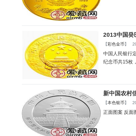
2013中国
【
彩色金币
】
2
中国人民银行定
纪念币共15枚
新中国农村
【
本色银币
】
2
正面图案 反面