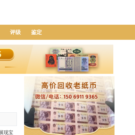
评级
鉴定
展现宝