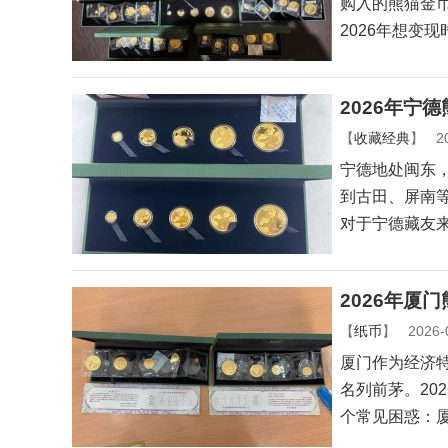
购入的熊猫金
2026年想变
2026年宁
【
收藏经典
】
2
宁德地处闽东
到古田、屏南
对于宁德藏友
2026年厦
【
纸币
】
2026-
厦门作为经济
名列前茅。20
个常见困惑：