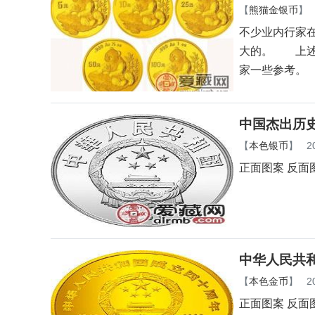
【
熊猫金银币
】
不少业内行家在
大的。 上述
家一些参考。
中国杰出历
【
本色银币
】
2
正面图案 反面
中华人民共和
【
本色金币
】
2
正面图案 反面