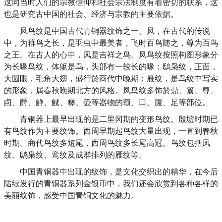
这同当时人们的宗教信仰和社会宗法制度有着密切的联系，这
也是研究古中国的社会、经济与宗教的主要依据。
凤鸟纹是中国古代青铜器纹饰之一。凤，在古代的传说
中，为群鸟之长，是羽虫中最美者，飞时百鸟随之，尊为百鸟
之王。在古人的心中，凤是吉祥之鸟。凤鸟纹按照构图形象分
为长喙鸟纹，体躯是鸟，头部有一较长的喙；鸱枭纹，正面，
大圆眼，毛角大翅，盛行於商代中晚期；雁纹，是鸟纹中写实
的形象，属春秋晚期北方的风格。凤鸟纹多饰於鼎、簋、尊、
卣、爵、觯、觥、彝、壶等器物的颈、口、腹、足等部位。
青铜器上最早出现的是二里冈期的变形鸟纹。殷墟时期已
有鸟纹作为主要纹饰。西周早期起鸟纹大量出现，一直到春秋
时期。商代鸟纹多短尾，西周鸟纹多长尾高冠。鸟纹包括凤
纹、鸱枭纹、鸾纹及成群排列的雁纹等。
中国青铜器中出现的纹饰，是文化交织出的精华，在今后
陆续发行的青铜器系列金银币中，我们还会欣赏到各种各样的
美丽纹饰，感受中国青铜文化的魅力。