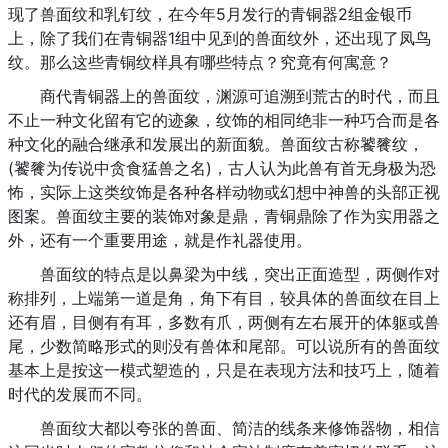
现了兽面纹和乳钉纹，在今年5月发行的青铜器2组金银币
上，除了我们在青铜器1组中见到的兽面纹外，还出现了凤鸟
纹。那么这些青铜纹样具有哪些特点？究竟有何寓意？
商代青铜器上的兽面纹，渊源可追溯到荒古的时代，而且
不止一种文化留有它的迹象，纹饰的相同绝非一种巧合而是各
种文化的融合继承和发展出的新面貌。兽面纹古称饕餮纹，
(饕餮为传说中贪食猛兽之名)，古人认为此兽有首无身极为恐
怖，实际上这类纹饰是各种各样动物或幻想中神兽的头部正视
图案。兽面纹主要的装饰对象是鼎，青铜鼎除了作为实用器之
外，还有一个重要用途，就是作礼器使用。
兽面纹的特点是以鼻梁为中线，突出正面造型，两侧作对
称排列，上端第一道是角，角下有目，较具体的兽面纹在目上
还有眉，目侧有有耳，多数有爪，两侧有左右展开的体躯或兽
尾，少数简略形式的则没有兽体和尾部。可以说所有的兽面纹
基本上是按这一模式塑造的，只是在表现方法和技巧上，随着
时代的发展而不同。
兽面纹大都以夸张的兽面、简洁的线条来修饰器物，相信