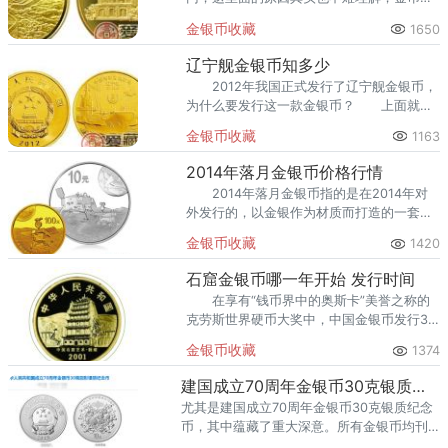
身所使用的材质就让它贬值的概率大大降
金银币收藏
1650
低，基本上可以成为硬通货。
辽宁舰金银币知多少
2012年我国正式发行了辽宁舰金银币，
为什么要发行这一款金银币？ 上面就是
个人关于辽宁舰金银币相关资讯的分析了。
金银币收藏
1163
2014年落月金银币价格行情
2014年落月金银币指的是在2014年对
外发行的，以金银作为材质而打造的一套金
银币，之所以会打造这一套金银币是为了纪
金银币收藏
1420
念我国在航天技术方面又一巨大的里程碑，
也就是成成功登陆
石窟金银币哪一年开始 发行时间
在享有“钱币界中的奥斯卡”美誉之称的
克劳斯世界硬币大奖中，中国金银币发行38
载，共有10枚硬币获奖。
金银币收藏
1374
建国成立70周年金银币30克银质纪念币两枚回收价格 收购价
尤其是建国成立70周年金银币30克银质纪念
币，其中蕴藏了重大深意。所有金银币均刊
有“中华人民共和国成立70周年”字样及面额。