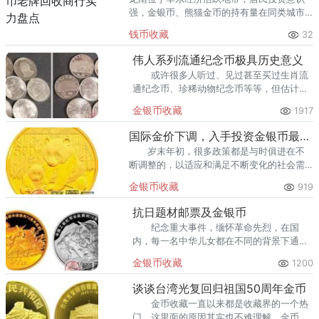
强，金银币、熊猫金币的持有量在同类城市
里位居前列。每逢金价高位，龙南藏友变现
钱币收藏
32
熊猫金币的需求就明显升温，但鱼龙混杂的
回收渠道里，能精准识别版别溢
伟人系列流通纪念币极具历史意义
或许很多人听过、见过甚至买过生肖流
通纪念币、珍稀动物纪念币等等，但估计不
曾认识伟人系列流通纪念币。这套被人们低
金银币收藏
1917
估、少为人知的纪念币，若你对它稍有了解
和思索，或许这就是商机。
国际金价下调，入手投资金银币最佳时机
岁末年初，很多政策都是与时俱进在不
断调整的，以适应和满足不断变化的社会需
求。春节过后，国家黄金价格再次迎来新一
金银币收藏
919
波的下调。
抗日题材邮票及金银币
纪念重大事件，缅怀革命先烈，在国
内，每一名中华儿女都在不同的背景下通过
各自的方式纪念着伟大的人和事。中华民族
金银币收藏
1200
拉开了全民族共同英勇浴血抗战的序幕。
谈谈台湾光复回归祖国50周年金币
金币收藏一直以来都是收藏界的一个热
门，这里面的原因其实也不难理解，金币本