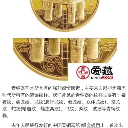
青铜器艺术所具有的强烈感情因素，主要来自那些为商周
时代所特有的装饰纹样。我们常见的青铜器的纹样主要有：饕
餮纹、夔龙纹、龙纹(爬行龙纹、卷龙纹、双体龙纹)、蛟龙
纹、蛇纹(蟠虺纹、蟠虫离纹)、鸟纹、凤纹、波纹等青铜纹
样。
去年人民银行发行的中国青铜器第1组
金银币
上，首次出