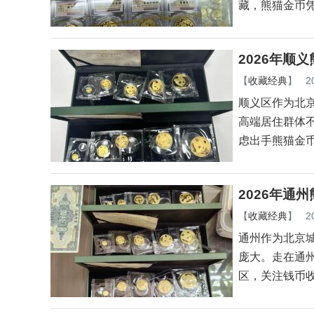
藏，熊猫金币
2026年顺
【
收藏经典
】
2
顺义区作为北
高端居住群体
虑出手熊猫金
2026年通
【
收藏经典
】
2
通州作为北京
庞大。走在通
区，关注钱币