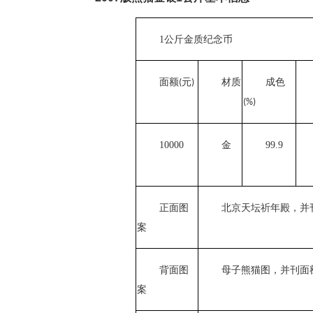
1
公斤金质纪念币
面额
元
材质
成色
(
)
(%)
10000
金
99.9
正面图
北京天坛祈年殿，并
案
背面图
母子熊猫图，并刊面
案