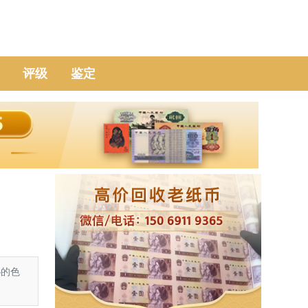
评级
鉴定
秘的色