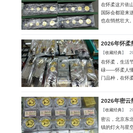
在怀柔这片依
国际会都迎来
也在悄然壮大
2026年怀
【
收藏经典
】
2
在怀柔，生活
碌——怀柔人
门品种，在怀
2026年密
【
收藏经典
】
2
密云，北京东
镇的灯火与星