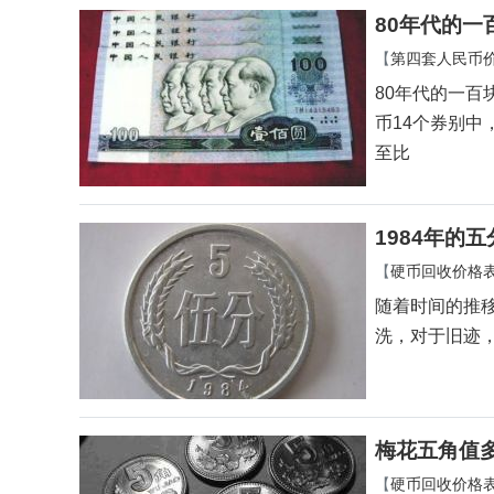
80年代的一
【
第四套人民币
80年代的一百
币14个券别中，
至比
1984年的
【
硬币回收价格
随着时间的推
洗，对于旧迹
梅花五角值
【
硬币回收价格