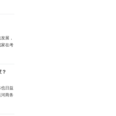
续发展，
藏家在考
家？
体也日益
运河商务