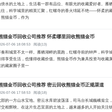
山傍水的土地上，生活着一群有品位、有眼光的收藏爱好者。雁
送往，科学城里的精英汇聚，红螺寺的香火绵延不绝——怀柔的
。熊猫金币，作为
柔熊猫金币回收公司推荐 怀柔哪里回收熊猫金币
026-07-06 18:08:53
阅读(13)
节奏和城里不太一样。雁栖湖畔的晨跑，红螺寺前的钟声，科学
懂得享受生活，也懂得收藏价值。熊猫金币作为兼具投资与收藏
柔的藏家圈子里一
云熊猫金币回收公司推荐 密云回收熊猫金币正规渠道
026-07-06 17:58:53
阅读(18)
北部的一方山水宝地。密云水库碧波荡漾，司马台长城巍峨耸立
空交相辉映。在这片生态宜居的土地上，越来越多的人开始关注