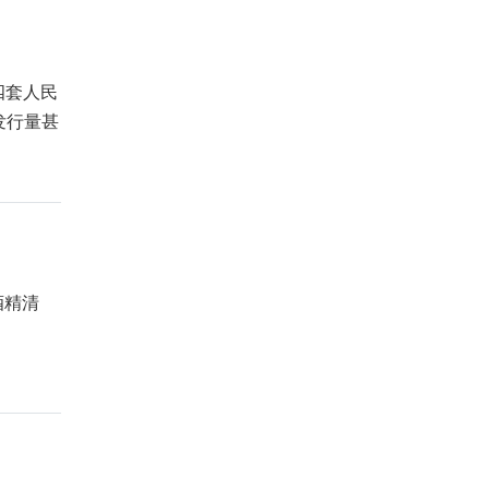
四套人民
元发行量甚
酒精清