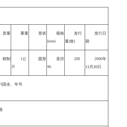
质量
重量
形状
规格
发行
发行日
量
枚
期
(mm)
(
)
精制
1
公
圆形
直径
200
2006
年
斤
月
日
90
11
20
刊国名、年号
额