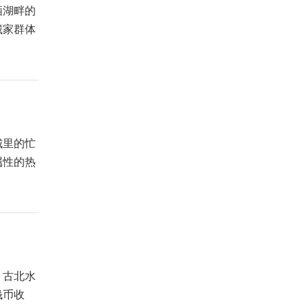
栖湖畔的
藏家群体
城里的忙
属性的热
，古北水
钱币收