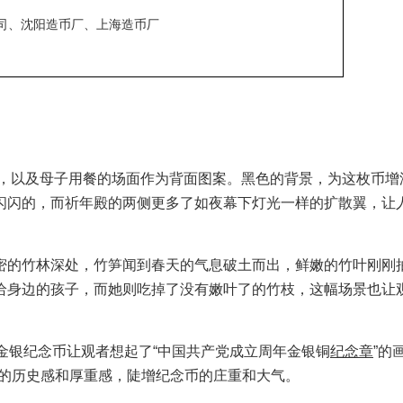
司、沈阳造币厂、上海造币厂
，以及母子用餐的场面作为背面图案。黑色的背景，为这枚币增
闪闪的，而祈年殿的两侧更多了如夜幕下灯光一样的扩散翼，让
的竹林深处，竹笋闻到春天的气息破土而出，鲜嫩的竹叶刚刚
给身边的孩子，而她则吃掉了没有嫩叶了的竹枝，这幅场景也让
猫金银纪念币让观者想起了“中国共产党成立周年金银铜
纪念章
”的
少有的历史感和厚重感，陡增纪念币的庄重和大气。