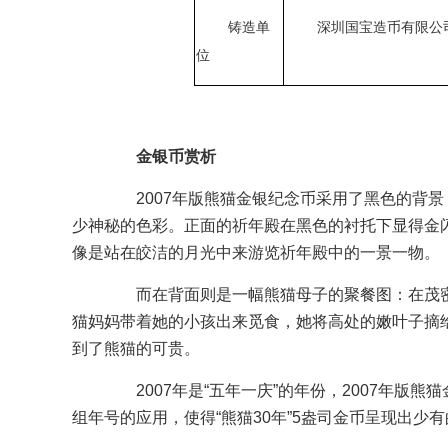
铸造单
深圳国宝造币有限公
位
金银币赏析
2007年版熊猫金银纪念币采用了黑色的背景
少神秘的色彩。正面的祈年殿在黑色的衬托下显得金
像是站在皎洁的月光中来游览祈年殿中的一景一物。
而在背面则是一幅熊猫母子的聚餐图：在茂密
猫妈妈带着她的小孩出来觅食，她将高处的嫩叶子摘
到了熊猫的可贵。
2007年是“五年一庆”的年份，2007年版熊
组年号的应用，使得“熊猫30年”5盎司金币呈现出