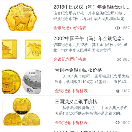
2018中国戊戌（狗）年金银纪念币1公斤梅花形金质纪念币
该套纪念币共17枚，其中金质纪念币10枚，
银质纪念币7枚，均为中华人民共和国法定货
币。
金银纪念币价格表
1667
2002中国壬午（马）年金银纪念币5盎司长方形金质纪念币
该套纪念币共共12枚，其中金币6枚，银币6
枚，均为中华人民共和国法定货币。
金银纪念币价格表
865
青铜器金银币回收价格
31.104克（1盎司）圆形银质纪念币为精
制币，含纯银31.104克（1盎司），直径40
毫米，面额10元，成色99.9%，最大发行量
金银纪念币价格表
1187
60000枚。
三国演义金银币价格
从收藏和投资角度讲，中国古典文学名
著系列纪念币供选择余地还是比较大的。
金银纪念币价格表
1907