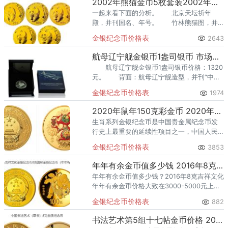
2002年熊猫金币5枚套装2002年金套猫
一起来看下面的分析。 北京天坛祈年
殿，并刊国名、年号。 竹林熊猫图，并
刊面额。
金银纪念币价格表
2643
航母辽宁舰金银币1盎司银币 市场价格是多少
航母辽宁舰金银币1盎司银币价格：1320
元。 背面：航母辽宁舰造型，并刊“中国
海军首艘航母辽宁舰”、“2012.9.25”字样及面
金银纪念币价格表
1974
额。
2020年鼠年150克彩金币 2020年鼠年150克彩金币面值2000元价格
生肖系列金银纪念币是中国贵金属纪念币发
行史上最重要的延续性项目之一，中国人民
银行一直将其作为年度重点项目公开发行。
金银纪念币价格表
3853
年年有余金币值多少钱 2016年8克吉祥文化年年有余金币收藏价值
年年有余金币值多少钱？2016年8克吉祥文化
年年有余金币价格大致在3000-5000元上
下。金银币收藏，作为一种独特的投资与爱
金银纪念币价格表
882
好，不仅承载着丰富的文化内涵和历史价
值，还寄托了人们对
书法艺术第5组十七帖金币价格 2023年8克书法艺术第5组十七帖金币值多少钱