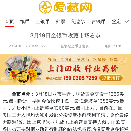
首页
纸币
金银币
邮票
纪念钞
古钱币
鉴定
3月19日金银币收藏市场看点
2014-03-20 09:30:27
金银纪念币价格表
阅读：2015
金市点评：
3月18日亚市早盘，现货黄金交投于1366美
元/盎司附近，早间金价快速下跌，最低滑坡至1358美元/盎
司，之后小幅向上调整至1360美元/盎司上方，目前在。因一
美国三大股指均大涨引发部分投资者提前获利了结，金价最终
大跌逾1%。因上克里米亚九成以上的选票支持入俄，而欧美
各国扬言要对俄罗斯进行制裁的做法也被市场投资者更多解释