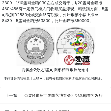
2300，1/10盎司金猫930左右成交若干，1/20盎司金猫报
480-485有一定低门槛入门收藏买盘浮现。精致猫方面，5盎
司银猫在1680处成交面略有积极，公斤银猫小幅上涨至
8430，5盎司金猫报53800，公斤金猫报350000。
青奥会2分之1盎司圆形精制银质纪念币
本站部分内容收集于互联网，如有侵犯您的权利请联系我们及时删除。
上一篇：
《2014青岛世界园艺博览会》纪念邮票将发行