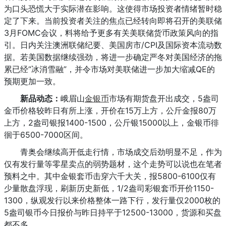
为口头恐慌大于实际潜在影响。这使得市场投资者情绪暂时稳
定了下来。当前投资者关注的焦点已经转向即将召开的美联储
3月FOMC会议，料将给予更多有关美联储货币政策风向的指
引。日内关注澳洲联储纪要、美国房市/CPI及国际资本流动数
据。若美国数据继续强劲，将进一步确定严冬对美国经济的拖
累已经“冰消雪融”，并令市场对美联储进一步加大缩减QE的
预期更加一致。
新品动态：
峨眉山
金银币
市场有期货盘开出成交，5盎司
金币价格较昨日有所上涨，开价在15万上方，公斤金报80万
上方，2盎司银报1400-1500，公斤银15000以上，金银币徘
徊于6500-7000区间。
青奥会继续高开低走行情，市场成交后劲明显不足，作为
仅有发行量等零星卖点的弱势题材，这个走势可以说也在笔者
预料之中。其中金银套币击穿六千大关，报5800-6100仅有
少量散盘浮现，刷新历史新低，1/2盎司彩银套币开价1150-
1300，纵观发行以来价格整体一路下行，发行量仅2000枚的
5盎司银币今日报价与昨日持平于12500-13000，货源和买盘
都不多。