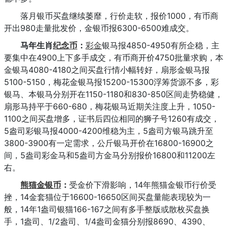
落月银币买盘继续萎靡，行价走软，报价1000，有币商
开出980走量批发价，金银币报6300-6500难成交。
马年生肖
纪念币
：
彩金
银马报4850-4950有所企稳，主
要集中在4900上下多手成交，有币商开价4750批量求购，本
金银马4080-4180之间买盘行情小幅转好，扇形金银马报
5100-5150，梅花金银马报15200-15300浮筹货源不多，彩
银马、本银马分别开在1150-1180和830-850区间走势稳健，
扇形马持平于660-680，梅花银马近期关注度上升，1050-
1100之间买盘增多，证书后四位相同的狮子号1260有成交，
5盎司彩银马报4000-4200维稳为主，5盎司方银马跳升至
3800-3900有一定需求，公斤银马开价在16800-16900之
间，5盎司彩金马和5盎司方金马分别报价16800和11200左
右。
熊猫金银币
：
受金价下滑影响，14年熊猫金银币行价受
挫，14金套猫位于16600-16650区间买盘量能表现较为一
般，14年1盎司银猫166-167之间有多手整版或散枚买盘换
手，1盎司、1/2盎司、1/4盎司金猫分别报8690、4390、