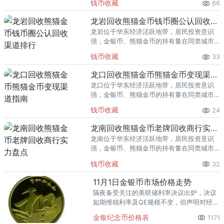
钱币收藏
66
熊猫金币的需求就明显升温，但鱼龙混杂的
回收渠道里，能精准识别版别溢
龙岩回收熊猫金币钱币圈公认回收渠道排行
龙岩位于华东经济活跃地带，居民投资意识
强，金银币、熊猫金币的持有量在同类城市
里位居前列。每逢金价高位，龙岩藏友变现
钱币收藏
33
熊猫金币的需求就明显升温，但鱼龙混杂的
回收渠道里，能精准识别版别溢
龙口回收熊猫金币熊猫金币变现渠道指南
龙口位于华东经济活跃地带，居民投资意识
强，金银币、熊猫金币的持有量在同类城市
里位居前列。每逢金价高位，龙口藏友变现
钱币收藏
24
熊猫金币的需求就明显升温，但鱼龙混杂的
回收渠道里，能精准识别版别溢
龙南回收熊猫金币老牌回收商行实力盘点
龙南位于华东经济活跃地带，居民投资意识
强，金银币、熊猫金币的持有量在同类城市
里位居前列。每逢金价高位，龙南藏友变现
钱币收藏
32
熊猫金币的需求就明显升温，但鱼龙混杂的
回收渠道里，能精准识别版别溢
11月1日金银币市场价格走势
隔夜备受关注的美联储利率决议出炉，决议
如期维稳利率及QE规模不变，但声明对经济
评估不及预期鸽派，支撑美元打压金银。
金银纪念币价格表
1171