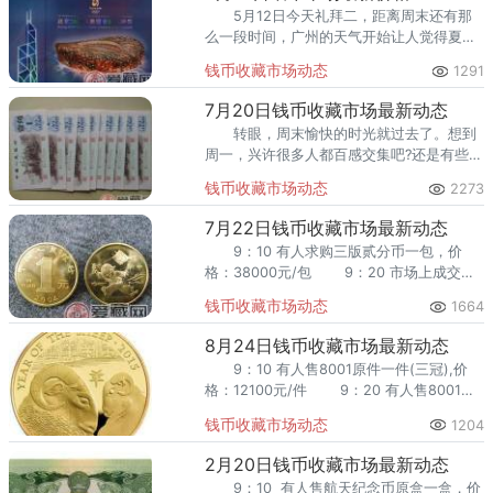
5月12日今天礼拜二，距离周末还有那
么一段时间，广州的天气开始让人觉得夏天
终于来了，接下来和藏友们一起再次观摩钱
钱币收藏市场动态
1291
币市场行情。 9：10 有人售绝品90100
一刀，价格：14500元/刀
7月20日钱币收藏市场最新动态
转眼，周末愉快的时光就过去了。想到
周一，兴许很多人都百感交集吧?还是有些许
失落呢?不管心情怎样，都不要忘记了一起关
钱币收藏市场动态
2273
注今天的钱币收藏市场最新动态哦!
7月22日钱币收藏市场最新动态
9：10 有人求购三版贰分币一包，价
格：38000元/包 9：20 市场上成交原
盒政协纪念币一盒，价格：56元/枚 9：
钱币收藏市场动态
1664
30 有人售原盒蛇纪念币一
8月24日钱币收藏市场最新动态
9：10 有人售8001原件一件(三冠),价
格：12100元/件 9：20 有人售8001原
件一件(两冠),价格：14600元/件 9：30
钱币收藏市场动态
1204
有人
2月20日钱币收藏市场最新动态
9：10 有人售航天纪念币原盒一盒，价