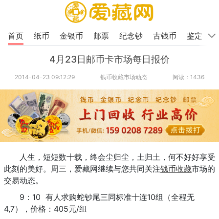
首页
纸币
金银币
邮票
纪念钞
古钱币
鉴定
4月23日邮币卡市场每日报价
2014-04-23 09:12:29
钱币收藏市场动态
阅读：1436
人生，短短数十载，终会尘归尘，土归土，何不好好享受
此刻的美好。周三，爱藏网继续与您共同关注
钱币收藏
市场的
交易动态。
9：10 有人求购蛇钞尾三同标准十连10组（全程无
4,7），价格：405元/组