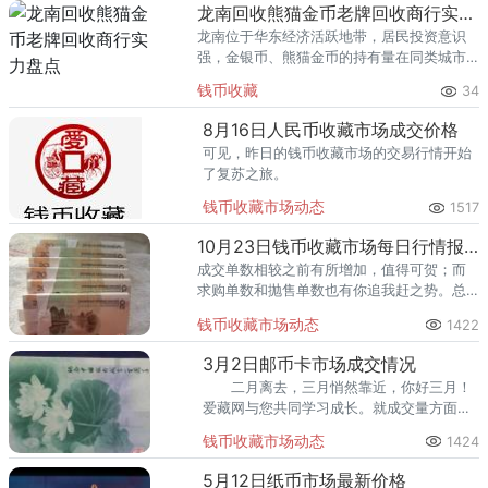
回收渠道里，能精准识别版别溢
龙南回收熊猫金币老牌回收商行实力盘点
龙南位于华东经济活跃地带，居民投资意识
强，金银币、熊猫金币的持有量在同类城市
里位居前列。每逢金价高位，龙南藏友变现
钱币收藏
34
熊猫金币的需求就明显升温，但鱼龙混杂的
回收渠道里，能精准识别版别溢
8月16日人民币收藏市场成交价格
可见，昨日的钱币收藏市场的交易行情开始
了复苏之旅。
钱币收藏市场动态
1517
10月23日钱币收藏市场每日行情报价
成交单数相较之前有所增加，值得可贺；而
求购单数和抛售单数也有你追我赶之势。总
的来说，昨日的角币收藏市场的交易情况非
钱币收藏市场动态
1422
常不错。
3月2日邮币卡市场成交情况
二月离去，三月悄然靠近，你好三月！
爱藏网与您共同学习成长。就成交量方面来
看，其表现还是不错的，其中，澳门荷花钞
钱币收藏市场动态
1424
一本的价格在890元左右。
5月12日纸币市场最新价格