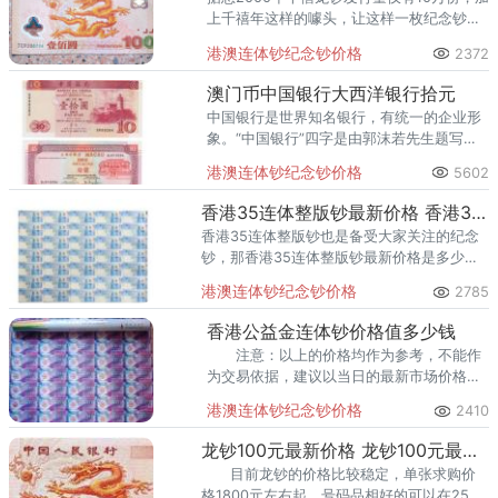
上千禧年这样的噱头，让这样一枚纪念钞从
面世开始就有了一定的说话权，从未被市场
港澳连体钞纪念钞价格
2372
所遗忘。
澳门币中国银行大西洋银行拾元
中国银行是世界知名银行，有统一的企业形
象。“中国银行”四字是由郭沫若先生题写
的，属标准标识，不得更改。出现如此明显
港澳连体钞纪念钞价格
5602
的错字在世界印钞史上均属罕见。
香港35连体整版钞最新价格 香港35连体整版奥运钞
香港35连体整版钞也是备受大家关注的纪念
钞，那香港35连体整版钞最新价格是多少
呢？同时也象征着香港市民心系北京奥运会
港澳连体钞纪念钞价格
2785
的热情及美好祝福。
香港公益金连体钞价格值多少钱
注意：以上的价格均作为参考，不能作
为交易依据，建议以当日的最新市场价格为
准。
港澳连体钞纪念钞价格
2410
龙钞100元最新价格 龙钞100元最新报价多少
目前龙钞的价格比较稳定，单张求购价
格1800元左右起，号码品相好的可以在2500