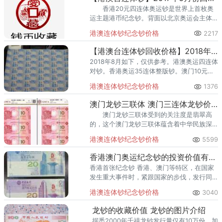
香港20元四连体奥运钞是世界上首枚奥
运主题港币纪念钞。背面以北京奥运会主体
育场国家体育场鸟巢为主景，辅以具有中国
港澳连体钞纪念钞价格
2217
传统特色的祥云图案，香港市花紫荆图案。
【港澳台连体钞回收价格】2018年8月
2018年8月如下，仅供参考。港澳奥运四连体
对钞。香港奥运35连体整版钞。澳门10元双
错版四连体。渣打银行150周年纪念钞四连
港澳连体钞纪念钞价格
1376
体。澳门荷花钞三连体
澳门龙钞三联体 澳门三连体龙钞价值如何
澳门龙钞三联体受到的关注度是翡翠高
的，这个澳门龙钞三联体蕴含着中华民族深
厚的历史文化内涵。下面我们来了解一下澳
港澳连体钞纪念钞价格
5599
门龙钞三联体的魅力。
香港澳门奥运纪念钞的投资价值有哪些？值得入手收藏吗？
香港首张纪念钞 香港、澳门等特区，在国家
发生重大事件时，紧跟国家的步伐，发行同
系列纪念藏品，满足香港人民和大陆人民收
港澳连体钞纪念钞价格
3040
藏需求。
龙钞的收藏价值 龙钞的图片介绍
据悉2000年千禧龙钞发行量仅有10万份，加